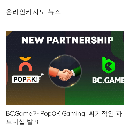
온라인카지노 뉴스
BC.Game과 PopOK Gaming, 획기적인 파
트너십 발표