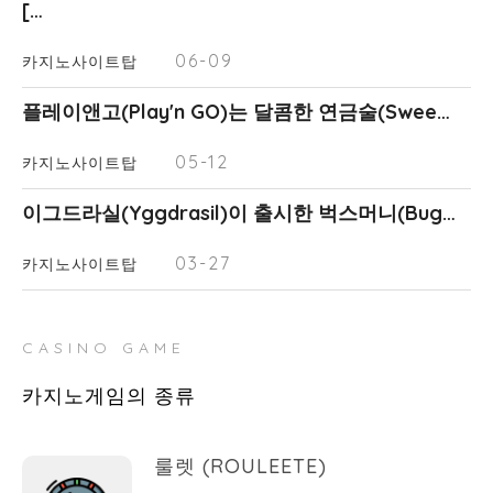
[…
06-09
카지노사이트탑
플레이앤고(Play'n GO)는 달콤한 연금술(Swee…
05-12
카지노사이트탑
이그드라실(Yggdrasil)이 출시한 벅스머니(Bug…
03-27
카지노사이트탑
CASINO GAME
카지노게임의 종류
룰렛 (ROULEETE)