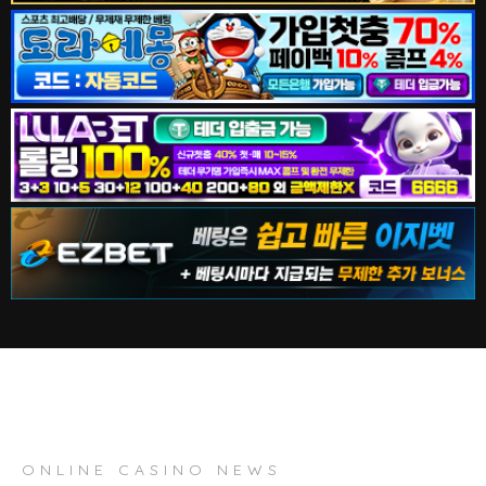
ONLINE CASINO NEWS