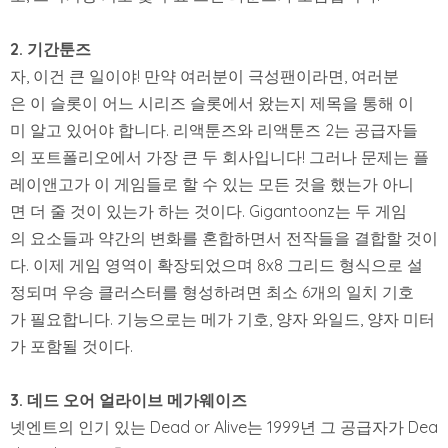
2. 기간툰즈
자, 이건 큰 일이야! 만약 여러분이 극성팬이라면, 여러분
은 이 슬롯이 어느 시리즈 슬롯에서 왔는지 제목을 통해 이
미 알고 있어야 합니다. 리액툰즈와 리액툰즈 2는 공급자들
의 포트폴리오에서 가장 큰 두 회사입니다! 그러나 문제는 플
레이앤고가 이 게임들로 할 수 있는 모든 것을 했는가 아니
면 더 줄 것이 있는가 하는 것이다. Gigantoonz는 두 게임
의 요소들과 약간의 변화를 혼합하면서 전작들을 결합할 것이
다. 이제 게임 영역이 확장되었으며 8x8 그리드 형식으로 설
정되며 우승 클러스터를 형성하려면 최소 6개의 일치 기호
가 필요합니다. 기능으로는 메가 기호, 양자 와일드, 양자 미터
가 포함될 것이다.
3. 데드 오어 얼라이브 메가웨이즈
넷엔트의 인기 있는 Dead or Alive는 1999년 그 공급자가 Dea