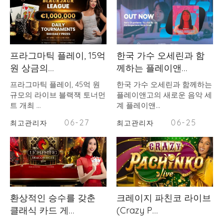
프라그마틱 플레이, 15억
한국 가수 오세린과 함
원 상금의…
께하는 플레이앤…
프라그마틱 플레이, 45억 원
한국 가수 오세린과 함께하는
규모의 라이브 블랙잭 토너먼
플레이앤고의 새로운 음악 세
트 개최 …
계 플레이앤…
06-27
06-25
최고관리자
최고관리자
환상적인 승수를 갖춘
크레이지 파친코 라이브
클래식 카드 게…
(Crazy P…