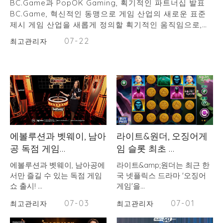
BC.Game과 PopOK Gaming, 획기적인 파트너십 발표
BC.Game, 혁신적인 동맹으로 게임 산업의 새로운 표준
제시 게임 산업을 새롭게 정의할 획기적인 움직임으로,
BC.Game과 PopOK Gaming이 혁신적인 파트너십을 발
07-22
최고관리자
표했습니다. 이 전략적 동맹은 두 브랜드의 강점을 결합하
여 향상된 게임 경험과 혁신적인 콘텐츠를 제공할 것을 약
속합니다. BC.Game과 PopOK Gaming의 혁신적인 협
력, 온라…
에볼루션과 벳웨이, 남아
라이트&원더, 오징어게
공 독점 게임…
임 슬롯 최초 …
에볼루션과 벳웨이, 남아공에
라이트&amp;원더는 최근 한
서만 즐길 수 있는 독점 게임
국 넷플릭스 드라마 '오징어
쇼 출시! …
게임'을…
07-03
07-01
최고관리자
최고관리자