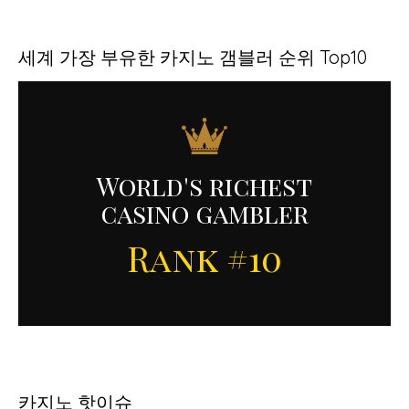
세계 가장 부유한 카지노 갬블러 순위 Top10
World's richest
casino gambler
Rank #10
카지노 핫이슈