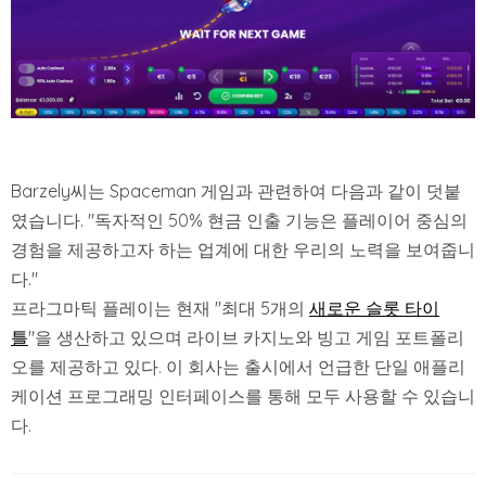
Barzely씨는 Spaceman 게임과 관련하여 다음과 같이 덧붙
였습니다. "독자적인 50% 현금 인출 기능은 플레이어 중심의
경험을 제공하고자 하는 업계에 대한 우리의 노력을 보여줍니
다."
프라그마틱 플레이는 현재 "최대 5개의
새로운 슬롯 타이
틀
"을 생산하고 있으며 라이브 카지노와 빙고 게임 포트폴리
오를 제공하고 있다. 이 회사는 출시에서 언급한 단일 애플리
케이션 프로그래밍 인터페이스를 통해 모두 사용할 수 있습니
다.