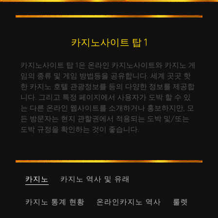
카지노사이트 탑 1
카지노사이트 탑 1은 온라인 카지노사이트와 카지노 게
임의 종류 및 게임 방법등을 공유합니다. 세계 곳곳 핫
한 카지노 호텔 관광정보를 등의 다양한 정보를 제공합
니다. 그리고 특정 페이지에서 사용자가 도박 할 수 있
는 다른 온라인 웹사이트를 소개하거나 홍보하지만, 모
든 방문자는 현지 관할권에서 적용되는 도박 및/또는
도박 규정을 확인하는 것이 좋습니다.
카지노
카지노 역사 및 유래
카지노 통계 현황
온라인카지노 역사
룰렛