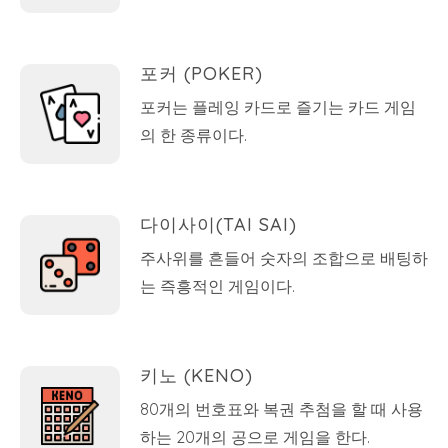
포커 (POKER)
포커는 플레잉 카드로 즐기는 카드 게임
의 한 종류이다.
다이사이(TAI SAI)
주사위를 흔들어 숫자의 조합으로 배팅하
는 즉흥적인 게임이다.
키노 (KENO)
80개의 번호표와 복권 추첨을 할 때 사용
하는 20개의 공으로 게임을 한다.