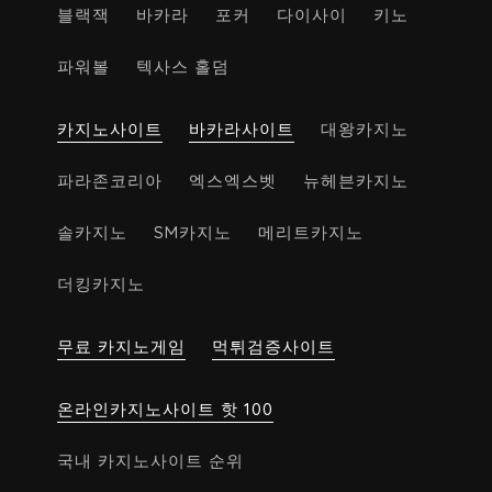
블랙잭
바카라
포커
다이사이
키노
파워볼
텍사스 홀덤
카지노사이트
바카라사이트
대왕카지노
파라존코리아
엑스엑스벳
뉴헤븐카지노
솔카지노
SM카지노
메리트카지노
더킹카지노
무료 카지노게임
먹튀검증사이트
온라인카지노사이트 핫 100
국내 카지노사이트 순위