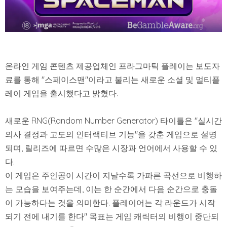
온라인 게임 콘텐츠 제공업체인 프라그마틱 플레이는 보도자
료를 통해 "스페이스맨"이라고 불리는 새로운 소셜 및 멀티플
레이 게임을 출시했다고 밝혔다.
새로운 RNG(Random Number Generator) 타이틀은 "실시간
의사 결정과 고도의 인터랙티브 기능"을 갖춘 게임으로 설명
되며, 릴리즈에 따르면 수많은 시장과 언어에서 사용할 수 있
다.
이 게임은 주인공이 시간이 지날수록 가파른 곡선으로 비행하
는 모습을 보여주는데, 이는 한 순간에서 다음 순간으로 충돌
이 가능하다는 것을 의미한다. 플레이어는 각 라운드가 시작
되기 전에 내기를 한다" 목표는 게임 캐릭터의 비행이 중단되