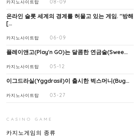
08-09
카지노사이트탑
온라인 슬롯 세계의 경계를 허물고 있는 게임. "방해
[…
06-09
카지노사이트탑
플레이앤고(Play'n GO)는 달콤한 연금술(Swee…
05-12
카지노사이트탑
이그드라실(Yggdrasil)이 출시한 벅스머니(Bug…
03-27
카지노사이트탑
CASINO GAME
카지노게임의 종류