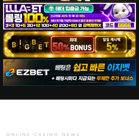
ONLINE CASINO NEWS