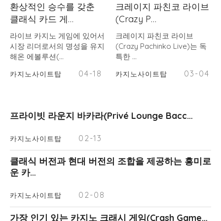
환상적인 승수를 갖춘
크레이지 파친코 라이브
클래식 카드 게…
(Crazy P…
라이브 카지노 게임에 있어서
크레이지 파친코 라이브
시장 리더로서의 명성을 유지
(Crazy Pachinko Live)는 독
해온 에볼루션(…
특한 …
04-18
03-04
카지노사이트탑
카지노사이트탑
프라이빗 라운지 바카라(Privé Lounge Bacc…
02-13
카지노사이트탑
클래식 버전과 현대 버전의 조합을 제공하는 흥미로
운 카…
02-08
카지노사이트탑
가장 인기 있는 카지노 크래시 게임(Crash Game…