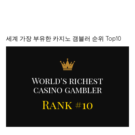
세계 가장 부유한 카지노 갬블러 순위 Top10
World's richest
casino gambler
Rank #10