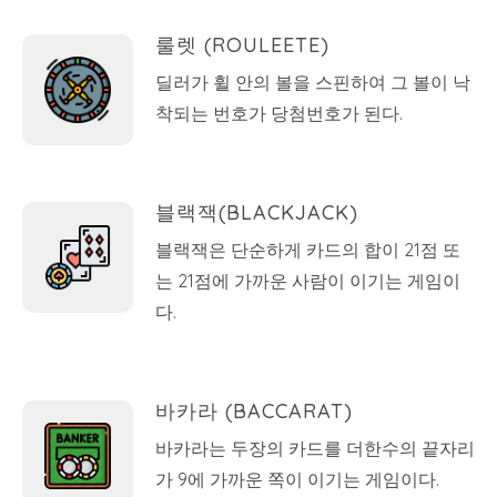
룰렛 (ROULEETE)
딜러가 휠 안의 볼을 스핀하여 그 볼이 낙
착되는 번호가 당첨번호가 된다.
블랙잭(BLACKJACK)
블랙잭은 단순하게 카드의 합이 21점 또
는 21점에 가까운 사람이 이기는 게임이
다.
바카라 (BACCARAT)
바카라는 두장의 카드를 더한수의 끝자리
가 9에 가까운 쪽이 이기는 게임이다.