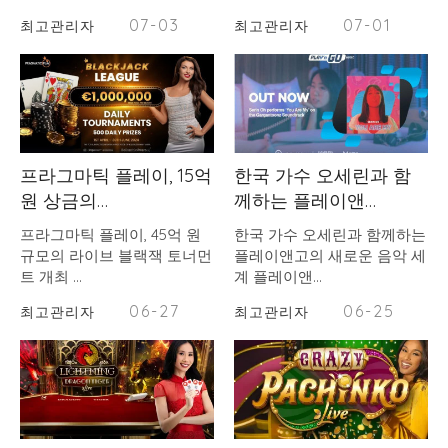
07-03
07-01
최고관리자
최고관리자
프라그마틱 플레이, 15억
한국 가수 오세린과 함
원 상금의…
께하는 플레이앤…
프라그마틱 플레이, 45억 원
한국 가수 오세린과 함께하는
규모의 라이브 블랙잭 토너먼
플레이앤고의 새로운 음악 세
트 개최 …
계 플레이앤…
06-27
06-25
최고관리자
최고관리자