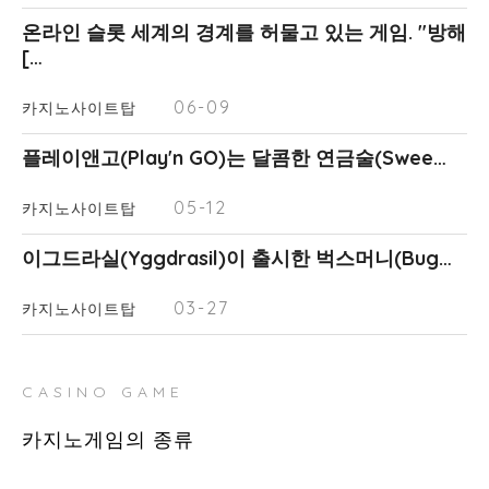
온라인 슬롯 세계의 경계를 허물고 있는 게임. "방해
[…
06-09
카지노사이트탑
플레이앤고(Play'n GO)는 달콤한 연금술(Swee…
05-12
카지노사이트탑
이그드라실(Yggdrasil)이 출시한 벅스머니(Bug…
03-27
카지노사이트탑
CASINO GAME
카지노게임의 종류