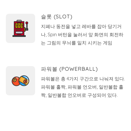
슬롯 (SLOT)
지폐나 동전을 넣고 레바를 잡아 당기거
나, Spin 버턴을 눌러서 앞 화면의 회전하
는 그림의 무늬를 일치 시키는 게임
파워볼 (POWERBALL)
파워볼은 총 4가지 구간으로 나눠져 있다.
파워볼 홀짝, 파워볼 언오버, 일반볼합 홀
짝, 일반볼합 언오버로 구성되어 있다.