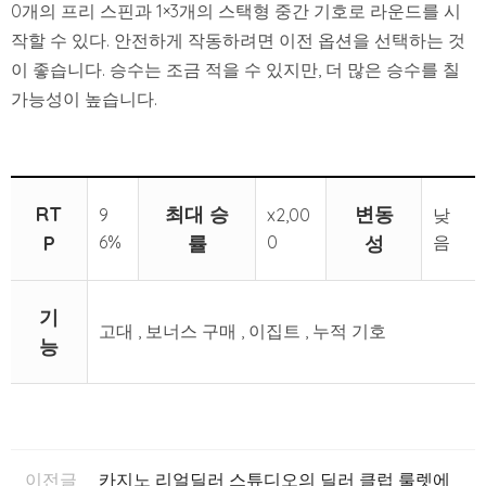
0개의 프리 스핀과 1×3개의 스택형 중간 기호로 라운드를 시
작할 수 있다. 안전하게 작동하려면 이전 옵션을 선택하는 것
이 좋습니다. 승수는 조금 적을 수 있지만, 더 많은 승수를 칠
가능성이 높습니다.
RT
최대 승
변동
9
x2,00
낮
P
6%
률
0
성
음
기
고대 , 보너스 구매 , 이집트 , 누적 기호
능
이전글
카지노 리얼딜러 스튜디오의 딜러 클럽 룰렛에