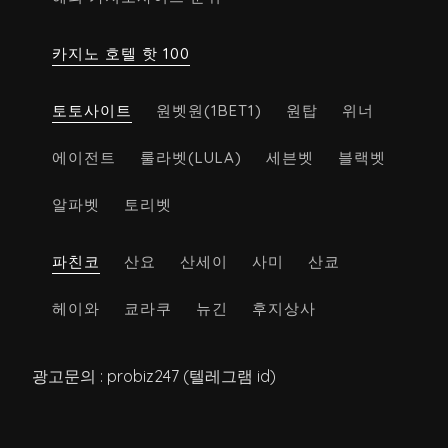
카지노 호텔 핫 100
토토사이트
원벳원(1BET1)
원탑
위너
에이전트
룰라벳(LULA)
세븐벳
블랙벳
알파벳
토리벳
파친코
산요
산세이
사미
산쿄
헤이와
쿄라쿠
뉴긴
후지상사
광고문의 : probiz247 (텔레그램 id)