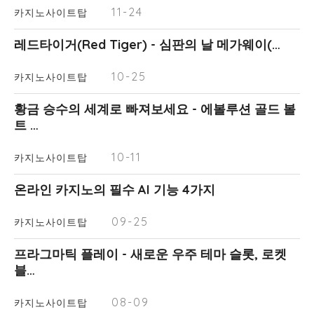
11-24
카지노사이트탑
레드타이거(Red Tiger) - 심판의 날 메가웨이(…
10-25
카지노사이트탑
황금 승수의 세계로 빠져보세요 - 에볼루션 골드 볼
트 …
10-11
카지노사이트탑
온라인 카지노의 필수 AI 기능 4가지
09-25
카지노사이트탑
프라그마틱 플레이 - 새로운 우주 테마 슬롯, 로켓
블…
08-09
카지노사이트탑