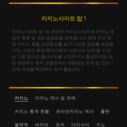
카지노사이트 탑 1
카지노사이트 탑 1은 온라인 카지노사이트와 카지노 게
임의 종류 및 게임 방법등을 공유합니다. 세계 곳곳 핫
한 카지노 호텔 관광정보를 등의 다양한 정보를 제공합
니다. 그리고 특정 페이지에서 사용자가 도박 할 수 있
는 다른 온라인 웹사이트를 소개하거나 홍보하지만, 모
든 방문자는 현지 관할권에서 적용되는 도박 및/또는
도박 규정을 확인하는 것이 좋습니다.
카지노
카지노 역사 및 유래
카지노 통계 현황
온라인카지노 역사
룰렛
블랙잭
바카라
포커
다이사이
키노