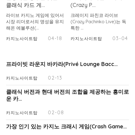
클래식 카드 게…
(Crazy P…
라이브 카지노 게임에 있어서
크레이지 파친코 라이브
시장 리더로서의 명성을 유지
(Crazy Pachinko Live)는 독
해온 에볼루션(…
특한 …
04-18
03-04
카지노사이트탑
카지노사이트탑
프라이빗 라운지 바카라(Privé Lounge Bacc…
02-13
카지노사이트탑
클래식 버전과 현대 버전의 조합을 제공하는 흥미로
운 카…
02-08
카지노사이트탑
가장 인기 있는 카지노 크래시 게임(Crash Game…