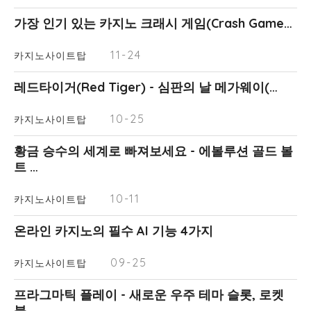
가장 인기 있는 카지노 크래시 게임(Crash Game…
11-24
카지노사이트탑
레드타이거(Red Tiger) - 심판의 날 메가웨이(…
10-25
카지노사이트탑
황금 승수의 세계로 빠져보세요 - 에볼루션 골드 볼
트 …
10-11
카지노사이트탑
온라인 카지노의 필수 AI 기능 4가지
09-25
카지노사이트탑
프라그마틱 플레이 - 새로운 우주 테마 슬롯, 로켓
블…