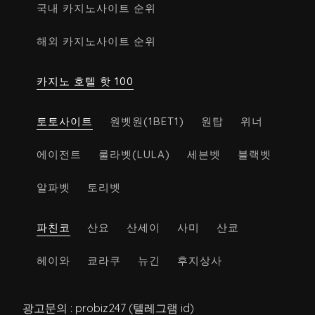
국내 카지노사이트 순위
해외 카지노사이트 순위
카지노 호텔 핫 100
토토사이트
원벳원(1BET1)
원탑
위너
에이전트
룰라벳(LULA)
세븐벳
블랙벳
알파벳
토리벳
파친코
산요
산세이
사미
산쿄
헤이와
쿄라쿠
뉴긴
후지상사
광고문의 : probiz247 (텔레그램 id)