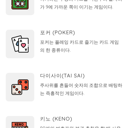
가 9에 가까운 쪽이 이기는 게임이다.
포커 (POKER)
포커는 플레잉 카드로 즐기는 카드 게임
의 한 종류이다.
다이사이(TAI SAI)
주사위를 흔들어 숫자의 조합으로 배팅하
는 즉흥적인 게임이다.
키노 (KENO)