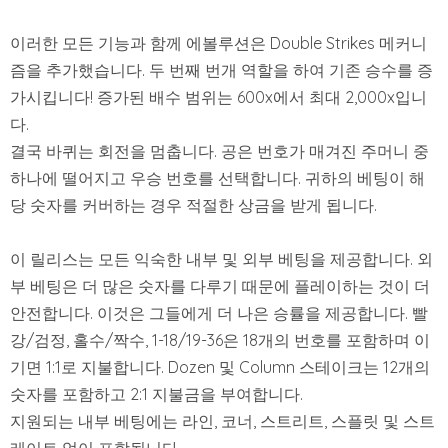
이러한 모든 기능과 함께 에볼루션은 Double Strikes 메커니
즘을 추가했습니다. 두 번째 번개 역할을 하여 기존 승수를 증
가시킵니다! 증가된 배수 범위는 600x에서 최대 2,000x입니
다.
결국 바퀴는 회전을 멈춥니다. 공은 번호가 매겨진 주머니 중
하나에 떨어지고 우승 번호를 선택합니다. 귀하의 베팅이 해
당 숫자를 커버하는 경우 적절한 상금을 받게 됩니다.
이 릴리스는 모든 익숙한 내부 및 외부 베팅을 제공합니다. 외
부 베팅은 더 많은 숫자를 다루기 때문에 플레이하는 것이 더
안전합니다. 이것은 그들에게 더 나은 승률을 제공합니다. 빨
강/검정, 홀수/짝수, 1-18/19-36은 18개의 번호를 포함하며 이
기면 1:1로 지불합니다. Dozen 및 Column 스테이크는 12개의
숫자를 포함하고 2:1 지불금을 부여합니다.
지원되는 내부 베팅에는 라인, 코너, 스트리트, 스플릿 및 스트
레이트 업이 포함됩니다.