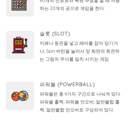
80개의 번호표와 복권 추첨을 할 때 사용
하는 20개의 공으로 게임을 한다.
슬롯 (SLOT)
지폐나 동전을 넣고 레바를 잡아 당기거
나, Spin 버턴을 눌러서 앞 화면의 회전하
는 그림의 무늬를 일치 시키는 게임
파워볼 (POWERBALL)
파워볼은 총 4가지 구간으로 나눠져 있다.
파워볼 홀짝, 파워볼 언오버, 일반볼합 홀
짝, 일반볼합 언오버로 구성되어 있다.