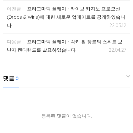
이전글
프라그마틱 플레이 - 라이브 카지노 프로모션
(Drops & Wins)에 대한 새로운 업데이트를 공개하였습니
다.
22.05.12
다음글
프라그마틱 플레이 - 럭키 휠 장르의 스위트 보
난자 캔디랜드를 발표하였습니다.
22.04.27
댓글
0
등록된 댓글이 없습니다.