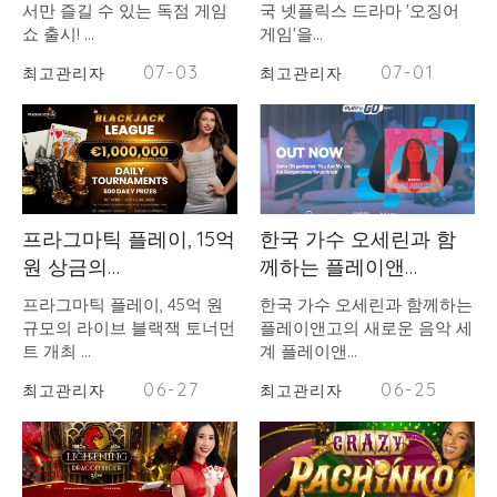
서만 즐길 수 있는 독점 게임
국 넷플릭스 드라마 '오징어
쇼 출시! …
게임'을…
07-03
07-01
최고관리자
최고관리자
프라그마틱 플레이, 15억
한국 가수 오세린과 함
원 상금의…
께하는 플레이앤…
프라그마틱 플레이, 45억 원
한국 가수 오세린과 함께하는
규모의 라이브 블랙잭 토너먼
플레이앤고의 새로운 음악 세
트 개최 …
계 플레이앤…
06-27
06-25
최고관리자
최고관리자