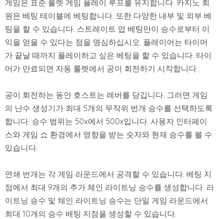
게임은 표준 룰렛 게임 플레이 루프를 유지합니다. 카지노 회
원은 베팅 테이블에 베팅합니다. 또한 다양한 내부 및 외부 베
팅을 할 수 있습니다. 스트레이트 업 베팅만이 승수로부터 이
익을 얻을 수 있다는 점을 명심하십시오. 플레이어는 타이머
가 끝날 때까지 플레이하고 싶은 베팅을 할 수 있습니다. 타이
머가 만료되면 자동 룰렛에서 공이 회전하기 시작합니다.
공이 회전하는 동안 호스트는 레버를 당깁니다. 그러면 게임
의 난수 생성기가 최대 5개의 무작위 번개 승수를 선택하도록
합니다. 승수 범위는 50x에서 500x입니다. 사용자 인터페이
스와 게임 쇼 환경에서 영향을 받는 숫자와 현재 승수를 볼 수
있습니다.
연쇄 번개는 각 게임 라운드에서 공격할 수 있습니다. 베팅 지
점에서 최대 9개의 추가 체인 라이트닝 승수를 생성합니다. 라
이트닝 승수 및 체인 라이트닝 승수는 단일 게임 라운드에서
최대 10개의 승수 배팅 지점을 생성할 수 있습니다.