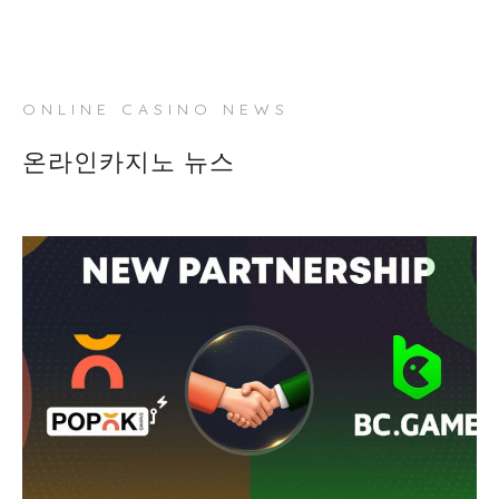
ONLINE CASINO NEWS
온라인카지노 뉴스