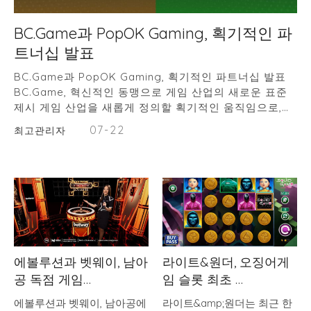
BC.Game과 PopOK Gaming, 획기적인 파
트너십 발표
BC.Game과 PopOK Gaming, 획기적인 파트너십 발표
BC.Game, 혁신적인 동맹으로 게임 산업의 새로운 표준
제시 게임 산업을 새롭게 정의할 획기적인 움직임으로,
BC.Game과 PopOK Gaming이 혁신적인 파트너십을 발
07-22
최고관리자
표했습니다. 이 전략적 동맹은 두 브랜드의 강점을 결합하
여 향상된 게임 경험과 혁신적인 콘텐츠를 제공할 것을 약
속합니다. BC.Game과 PopOK Gaming의 혁신적인 협
력, 온라…
에볼루션과 벳웨이, 남아
라이트&원더, 오징어게
공 독점 게임…
임 슬롯 최초 …
에볼루션과 벳웨이, 남아공에
라이트&amp;원더는 최근 한