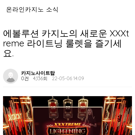
온라인카지노 소식
에볼루션 카지노의 새로운 XXXt
reme 라이트닝 룰렛을 즐기세
요.
카지노사이트탑
0건
4,136회
22-05-06 14:09