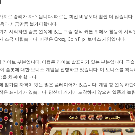
리
지로 승리가 자주 옵니다. 때로는 회전 비용보다 훨씬 더 많습니다.
죽음과 세금만큼 불가피합니다.
끼기 시작하면 슬롯 왼쪽에 있는 구슬 장식 커튼 뒤에서 활동이 시작됩
조금 어렵습니다. 이것은 Crazy Coin Flip 보너스 게임입니다.
이 게임의 라이브 부분입니다. 어쨌든 라이브 발표자가 있는 부분입니다. 구슬
이 슬롯에 대한 보너스 게임을 진행하고 있습니다. 이 보너스를 획득
)을 치셔야 합니다.
 참가할 자격이 있는 많은 플레이어가 있습니다. 게임 창 왼쪽 하단
작은 표시기가 있습니다. 당신이 거기에 도착하지 않으면 일종의 놀림