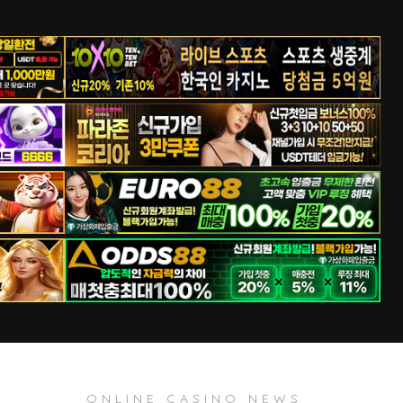
ONLINE CASINO NEWS