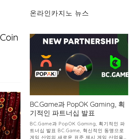
온라인카지노 뉴스
Coin
BC.Game과 PopOK Gaming, 획
기적인 파트너십 발표
BC.Game과 PopOK Gaming, 획기적인 파
트너십 발표 BC.Game, 혁신적인 동맹으로
게임 산업의 새로운 표준 제시 게임 산업을