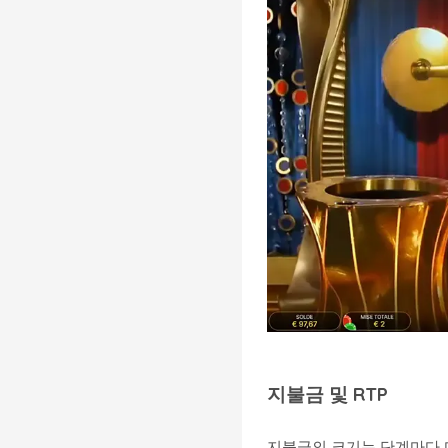
지불금 및 RTP
지불금의 크기는 단계마다 