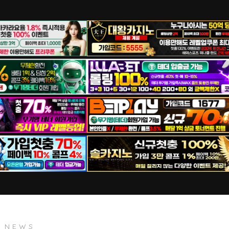
O NEWS