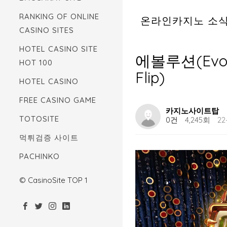
RANKING OF ONLINE
온라인카지노 소
CASINO SITES
HOTEL CASINO SITE
에볼루션(Evol
HOT 100
Flip)
HOTEL CASINO
FREE CASINO GAME
카지노사이트탑
TOTOSITE
0건
4,245회
22
먹튀검증 사이트
PACHINKO
© CasinoSite TOP 1