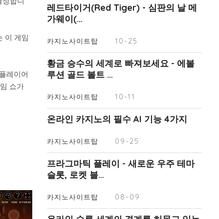
 결정합니
레드타이거(Red Tiger) - 심판의 날 메
가웨이(…
 이 게임
10-25
카지노사이트탑
황금 승수의 세계로 빠져보세요 - 에볼
루션 골드 볼트 …
 플레이어
게임 쇼가
10-11
카지노사이트탑
온라인 카지노의 필수 AI 기능 4가지
09-25
카지노사이트탑
프라그마틱 플레이 - 새로운 우주 테마
슬롯, 로켓 블…
08-09
카지노사이트탑