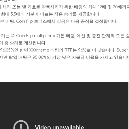
 체리 또는 벨 기호를 착륙시키기 위한 배팅의 최대 12배 및 20배까
 최대 3.5배의 지분에 이르는 작은 승리를 제공합니다.
본 베팅, Coin Flip 보너스에서 상금은 다음 공식을 결정합니다.
er x 이기는 쪽 Coin Flip multiplier x 기본 베팅, 예선 및 충전 단계의 모
어 총 승리로 계산됩니다.
05%인 반면 XXXtreme 베팅의 RTP는 96%로 더 낮습니다. Super 
%인 반면 탑업 배팅은 95.06%의 가장 낮은 지불금 비율을 가지고 있습니