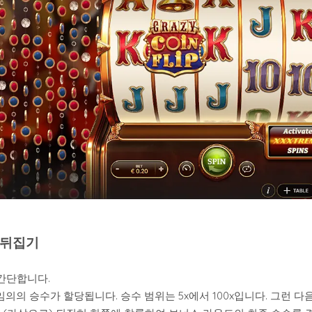
동전 뒤집기
는 간단합니다.
임의의 승수가 할당됩니다. 승수 범위는 5x에서 100x입니다. 그런 다