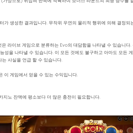
이 (가상으로) 뒤집혀 한쪽에 착륙하여 보너스 라운드의 최종 승수를
터가 생성한 결과입니다. 무작위 우연의 물리적 행위에 의해 결정되는
이것은 라이브 게임으로 분류하는 Evo의 대담함을 나타낼 수 있습니다.
능성을 나타낼 수 있습니다. 이 모든 것에도 불구하고 아마도 모든 
는 사실을 언급 할 수 있습니다.
것은 이 게임에서 얻을 수 있는 수익입니다.
지면 카지노 잔액에 평소보다 더 많은 충전이 필요합니다.