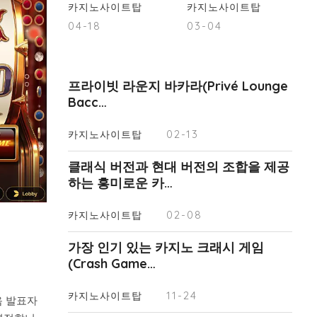
카지노사이트탑
카지노사이트탑
04-18
03-04
프라이빗 라운지 바카라(Privé Lounge
Bacc…
02-13
카지노사이트탑
클래식 버전과 현대 버전의 조합을 제공
하는 흥미로운 카…
02-08
카지노사이트탑
가장 인기 있는 카지노 크래시 게임
(Crash Game…
11-24
카지노사이트탑
음 발표자