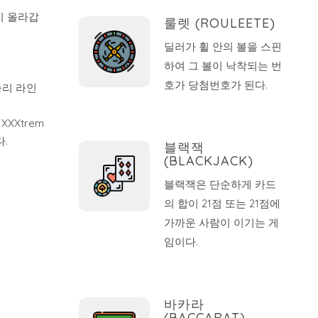
지 올라갑
룰렛 (ROULEETE)
딜러가 휠 안의 볼을 스핀
하여 그 볼이 낙착되는 번
호가 당첨번호가 된다.
든 승리 라인
XXXtrem
다.
블랙잭
(BLACKJACK)
블랙잭은 단순하게 카드
의 합이 21점 또는 21점에
가까운 사람이 이기는 게
임이다.
바카라
(BACCARAT)