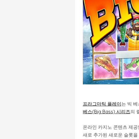
프라그마틱 플레이
는 빅 베스
베스(Big Bass) 시리즈
의 
온라인 카지노 콘텐츠 제공업체인
새로 추가된 새로운 슬롯을 출시했습니