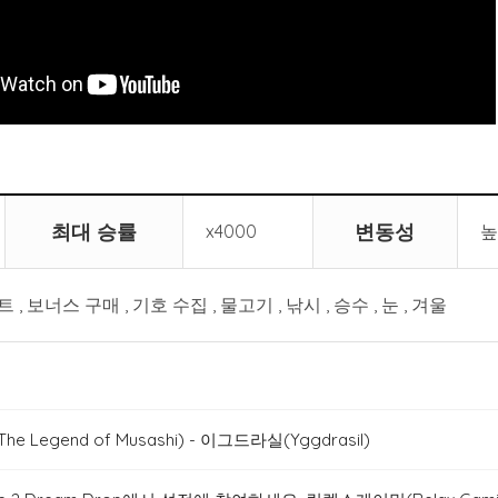
최대 승률
변동성
x4000
높
, 보너스 구매 , 기호 수집 , 물고기 , 낚시 , 승수 , 눈 , 겨울
 Legend of Musashi) - 이그드라실(Yggdrasil)