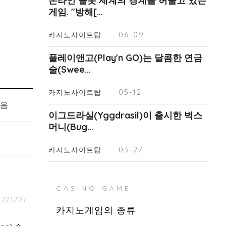
온라인 슬롯 세계의 경계를 허물고 있는
게임. "방해[…
06-09
카지노사이트탑
플레이앤고(Play'n GO)는 달콤한 연금
술(Swee…
05-12
카지노사이트탑
음
이그드라실(Yggdrasil)이 출시한 벅스
머니(Bug…
03-27
카지노사이트탑
CASINO GAME
22.12.27
카지노게임의 종류