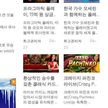
프라그마틱 플레
한국 가수 오세린
이, 15억 원 상금
과 함께하는 플레
더 큰 것을
의…
이앤…
프라그마틱 플레이, 45
한국 가수 오세린과 함
드에서 유사
억 원 규모의 라이브
께하는 플레이앤고의
블랙잭 토너먼트 개최
새로운 음악 세계 플레
…
이앤…
06-
06-
최고관리자
최고관리자
호로 우승
27
25
 Wild가
환상적인 승수를
크레이지 파친코
갖춘 클래식 카드
라이브(Crazy P…
게…
라이브 카지노 게임에
크레이지 파친코 라이
있어서 시장 리더로서
브(Crazy Pachinko
의 명성을 유지해온 에
Live)는 독특한 …
볼루션(…