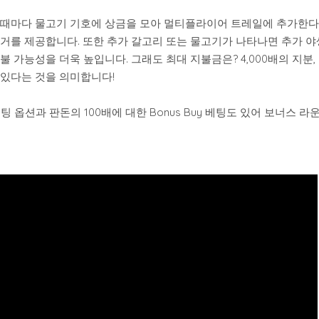
 때마다 물고기 기호에 상금을 모아 멀티플라이어 트레일에 추가한다
재트리거를 제공합니다. 또한 추가 갈고리 또는 물고기가 나타나면 추가 
불 가능성을 더욱 높입니다. 그래도 최대 지불금은? 4,000배의 지분,
 있다는 것을 의미합니다!
베팅 옵션과 판돈의 100배에 대한 Bonus Buy 베팅도 있어 보너스 라