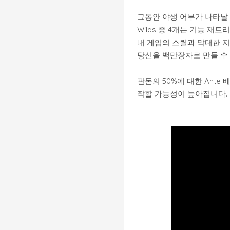
그동안 야생 어부가 나타날
Wilds 중 4개는 기능 
내 게임의 스릴과 막대한 지
당신을 백만장자로 만들 수
판돈의 50%에 대한 Ante 
작할 가능성이 높아집니다.