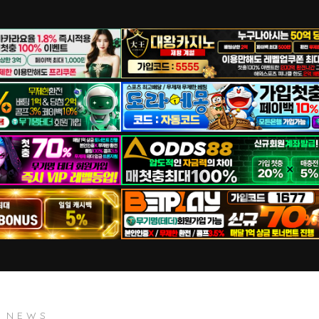
O NEWS