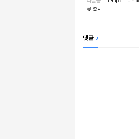
다음글
Templar Tu
롯 출시
댓글
0