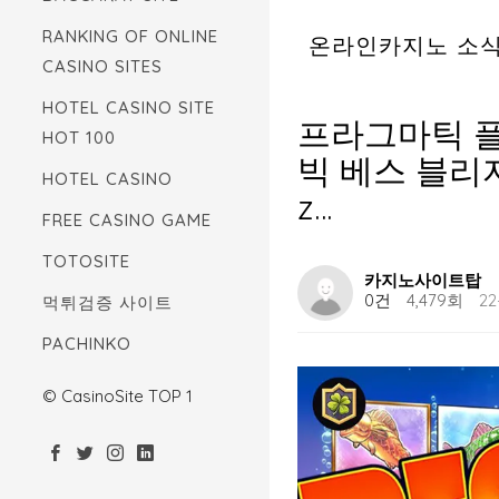
RANKING OF ONLINE
온라인카지노 소
CASINO SITES
HOTEL CASINO SITE
프라그마틱 플레
HOT 100
빅 베스 블리자드
HOTEL CASINO
z…
FREE CASINO GAME
TOTOSITE
카지노사이트탑
0건
4,479회
22
먹튀검증 사이트
PACHINKO
© CasinoSite TOP 1