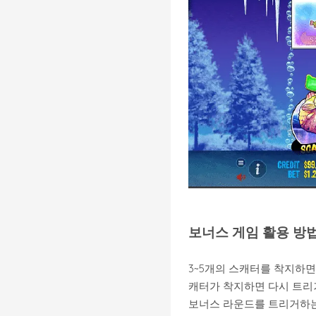
보너스 게임 활용 방
3~5개의 스캐터를 착지하면
캐터가 착지하면 다시 트리거
보너스 라운드를 트리거하는 데