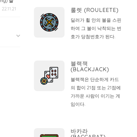
ng) 슬
22.11.21
룰렛 (ROULEETE)
딜러가 휠 안의 볼을 스핀
하여 그 볼이 낙착되는 번
호가 당첨번호가 된다.
블랙잭
(BLACKJACK)
블랙잭은 단순하게 카드
의 합이 21점 또는 21점에
가까운 사람이 이기는 게
임이다.
바카라
(BACCARAT)