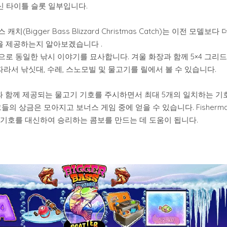
같은 최신 타이틀 슬롯 일부입니다.
Bigger Bass Blizzard Christmas Catch)는 이전 모델보다 
 제공하는지 알아보겠습니다 .
로 동일한 낚시 이야기를 묘사합니다. 겨울 화장과 함께 5×4 그리
따라서 낚싯대, 수레, 스노모빌 및 물고기를 릴에서 볼 수 있습니다.
과 함께 제공되는 물고기 기호를 주시하면서 최대 5개의 일치하는 기
들의 상금은 모아지고 보너스 게임 중에 얻을 수 있습니다. Fisherman
 기호를 대신하여 승리하는 콤보를 만드는 데 도움이 됩니다.