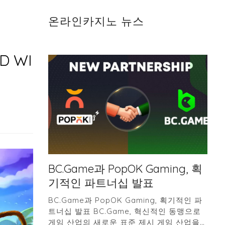
온라인카지노 뉴스
 WI
BC.Game과 PopOK Gaming, 획
기적인 파트너십 발표
BC.Game과 PopOK Gaming, 획기적인 파
트너십 발표 BC.Game, 혁신적인 동맹으로
게임 산업의 새로운 표준 제시 게임 산업을