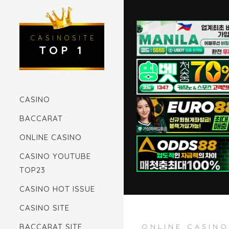
CASINOSITE
TOP 1
CASINO
BACCARAT
ONLINE CASINO
CASINO YOUTUBE
TOP23
CASINO HOT ISSUE
CASINO SITE
ONLINE CASIN
BACCARAT SITE