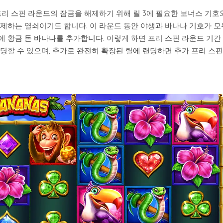
 프리 스핀 라운드의 잠금을 해제하기 위해 릴 3에 필요한 보너스 기호
제하는 열쇠이기도 합니다. 이 라운드 동안 야생과 바나나 기호가 모
 황금 돈 바나나를 추가합니다. 이렇게 하면 프리 스핀 라운드 기간
딩할 수 있으며, 추가로 완전히 확장된 릴에 랜딩하면 추가 프리 스