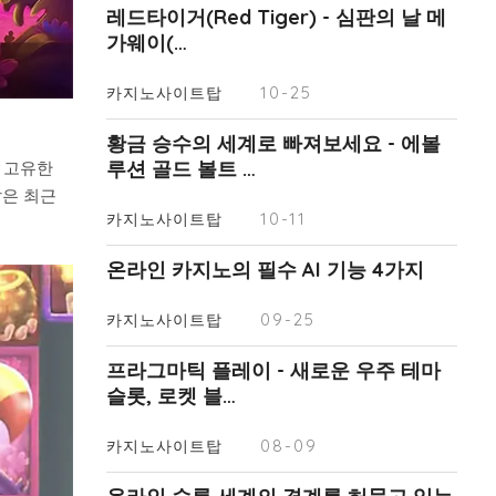
레드타이거(Red Tiger) - 심판의 날 메
가웨이(…
10-25
카지노사이트탑
황금 승수의 세계로 빠져보세요 - 에볼
루션 골드 볼트 …
의 고유한
 같은 최근
10-11
카지노사이트탑
온라인 카지노의 필수 AI 기능 4가지
09-25
카지노사이트탑
프라그마틱 플레이 - 새로운 우주 테마
슬롯, 로켓 블…
08-09
카지노사이트탑