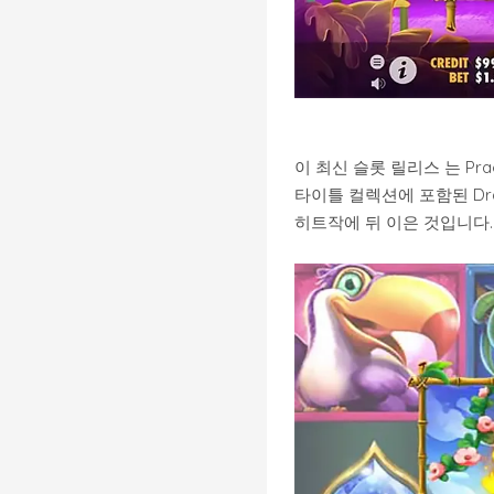
이 최신 슬롯 릴리스 는 Pr
타이틀 컬렉션에 포함된 Dragon 
히트작에 뒤 이은 것입니다.