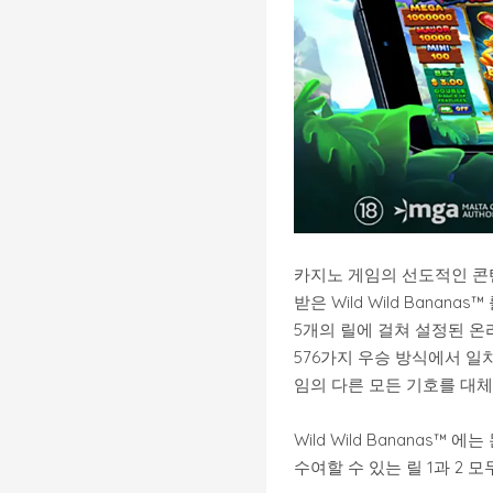
카지노 게임의 선도적인 
받은 Wild Wild Banan
5개의 릴에 걸쳐 설정된 
576가지 우승 방식에서 일
임의 다른 모든 기호를 대
Wild Wild Bananas
수여할 수 있는 릴 1과 2