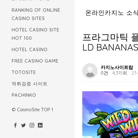
RANKING OF ONLINE
온라인카지노 소
CASINO SITES
HOTEL CASINO SITE
프라그마틱 플레
HOT 100
LD BANANA
HOTEL CASINO
FREE CASINO GAME
카지노사이트탑
TOTOSITE
0건
4,315회
23-
먹튀검증 사이트
PACHINKO
© CasinoSite TOP 1