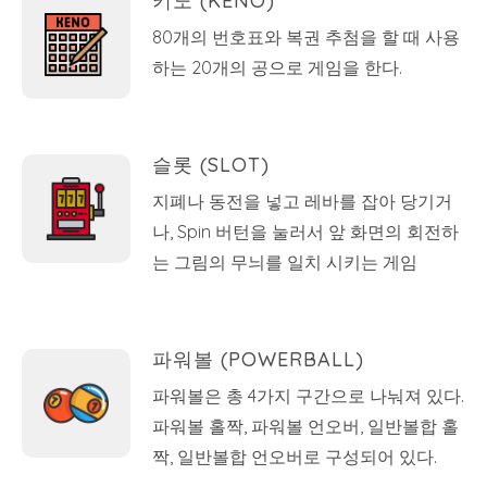
키노 (KENO)
80개의 번호표와 복권 추첨을 할 때 사용
하는 20개의 공으로 게임을 한다.
슬롯 (SLOT)
지폐나 동전을 넣고 레바를 잡아 당기거
나, Spin 버턴을 눌러서 앞 화면의 회전하
는 그림의 무늬를 일치 시키는 게임
파워볼 (POWERBALL)
파워볼은 총 4가지 구간으로 나눠져 있다.
파워볼 홀짝, 파워볼 언오버, 일반볼합 홀
짝, 일반볼합 언오버로 구성되어 있다.