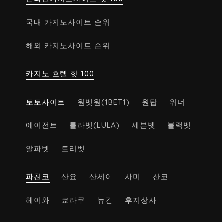
국내 카지노사이트 순위
해외 카지노사이트 순위
카지노 호텔 핫 100
토토사이트
원벳원(1BET1)
원탑
위너
에이전트
룰라벳(LULA)
세븐벳
블랙벳
알파벳
토리벳
파친코
산요
산세이
사미
산쿄
헤이와
쿄라쿠
뉴긴
후지상사