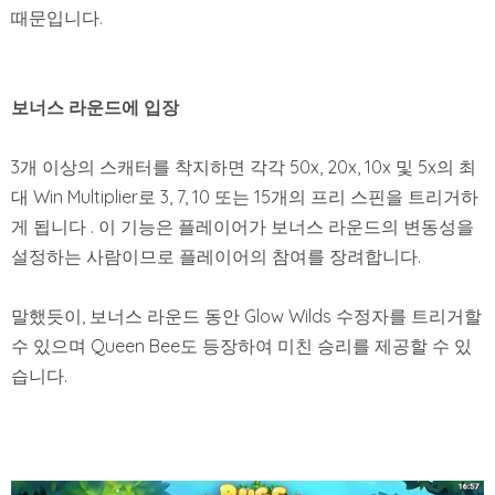
때문입니다.
보너스 라운드에 입장
3개 이상의 스캐터를 착지하면 각각 50x, 20x, 10x 및 5x의 최
대 Win Multiplier로 3, 7, 10 또는 15개의 프리 스핀을 트리거하
게 됩니다 . 이 기능은 플레이어가 보너스 라운드의 변동성을
설정하는 사람이므로 플레이어의 참여를 장려합니다.
말했듯이, 보너스 라운드 동안 Glow Wilds 수정자를 트리거할
수 있으며 Queen Bee도 등장하여 미친 승리를 제공할 수 있
습니다.