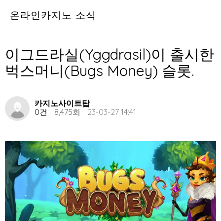
온라인카지노 소식
이그드라실(Yggdrasil)이 출시한
벅스머니(Bugs Money) 슬롯.
카지노사이트탑
0건
8,475회
23-03-27 14:41