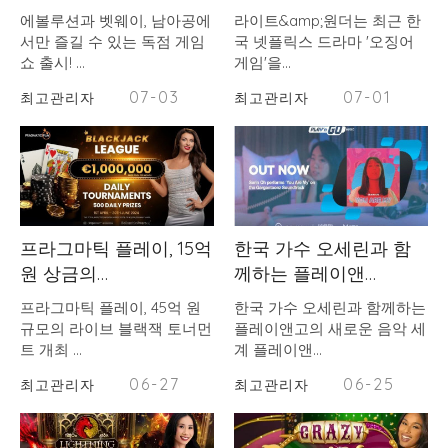
에볼루션과 벳웨이, 남아공에
라이트&amp;원더는 최근 한
서만 즐길 수 있는 독점 게임
국 넷플릭스 드라마 '오징어
쇼 출시! …
게임'을…
07-03
07-01
최고관리자
최고관리자
프라그마틱 플레이, 15억
한국 가수 오세린과 함
원 상금의…
께하는 플레이앤…
프라그마틱 플레이, 45억 원
한국 가수 오세린과 함께하는
규모의 라이브 블랙잭 토너먼
플레이앤고의 새로운 음악 세
트 개최 …
계 플레이앤…
06-27
06-25
최고관리자
최고관리자