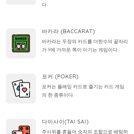
다.
바카라 (BACCARAT)
바카라는 두장의 카드를 더한수의 끝자리
가 9에 가까운 쪽이 이기는 게임이다.
포커 (POKER)
포커는 플레잉 카드로 즐기는 카드 게임
의 한 종류이다.
다이사이(TAI SAI)
주사위를 흔들어 숫자의 조합으로 배팅하