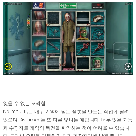
잊을 수 없는 오싹함
Nolimit City는 매우 기억에 남는 슬롯을 만드는 작업에 달려
있으며 Disturbed는 또 다른 빛나는 예입니다. 너무 많은 기능
과 수정자로 게임의 특전을 파악하는 것이 어려울 수 있습니