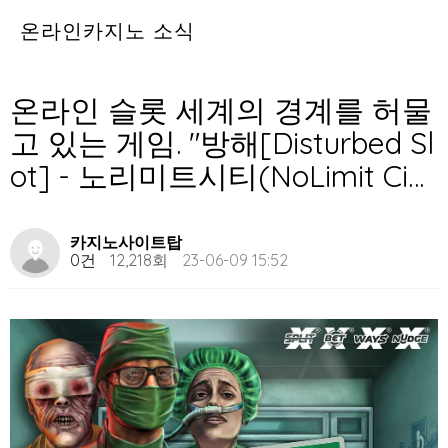
온라인카지노 소식
온라인 슬롯 세계의 경계를 허물
고 있는 게임. "방해[Disturbed Sl
ot] - 노리미트시티(NoLimit Ci…
카지노사이트탑
0건
12,218회
23-06-09 15:52