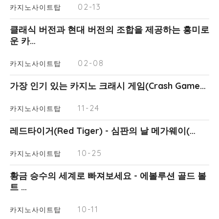
02-13
카지노사이트탑
클래식 버전과 현대 버전의 조합을 제공하는 흥미로
운 카…
02-08
카지노사이트탑
가장 인기 있는 카지노 크래시 게임(Crash Game…
11-24
카지노사이트탑
레드타이거(Red Tiger) - 심판의 날 메가웨이(…
10-25
카지노사이트탑
황금 승수의 세계로 빠져보세요 - 에볼루션 골드 볼
트 …
10-11
카지노사이트탑