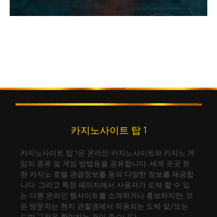
카지노사이트 탑 1
카지노사이트 탑 1은 온라인 카지노사이트와 카지노 게
임의 종류 및 게임 방법등을 공유합니다. 세계 곳곳 핫
한 카지노 호텔 관광정보를 등의 다양한 정보를 제공합
니다. 그리고 특정 페이지에서 사용자가 도박 할 수 있
는 다른 온라인 웹사이트를 소개하거나 홍보하지만, 모
든 방문자는 현지 관할권에서 적용되는 도박 및/또는
도박 규정을 확인하는 것이 좋습니다.