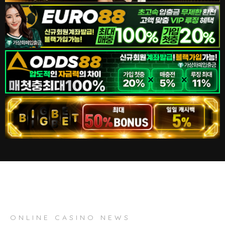
ONLINE CASINO NEWS