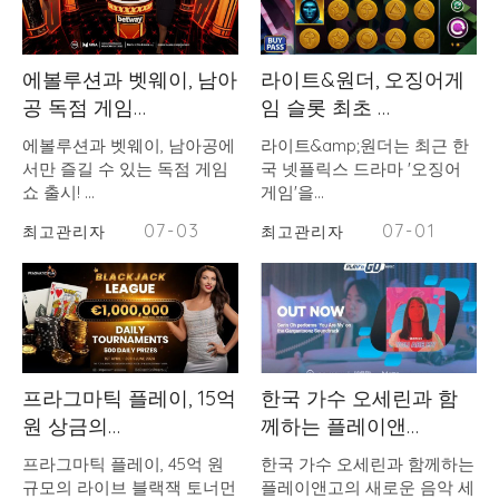
에볼루션과 벳웨이, 남아
라이트&원더, 오징어게
공 독점 게임…
임 슬롯 최초 …
에볼루션과 벳웨이, 남아공에
라이트&amp;원더는 최근 한
서만 즐길 수 있는 독점 게임
국 넷플릭스 드라마 '오징어
쇼 출시! …
게임'을…
07-03
07-01
최고관리자
최고관리자
프라그마틱 플레이, 15억
한국 가수 오세린과 함
원 상금의…
께하는 플레이앤…
프라그마틱 플레이, 45억 원
한국 가수 오세린과 함께하는
규모의 라이브 블랙잭 토너먼
플레이앤고의 새로운 음악 세