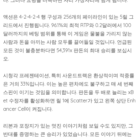
다. 그러나 요령을 터득하면 자리 가장자리에 남게 됩니다.
액션은 4-2-4-2-4 행 구성과 256개의 페이라인이 있는 5릴 그
리드에서 진행됩니다. 96.1%의 최적 RTP와 0.2달러에서 100
달러까지의 베팅 범위를 통해 이 게임은 물불을 가리지 않는
사람과 돈을 아끼는 사람 모두를 끌어들일 것입니다. 언급된
모든 것이 불충분하다면 54,391x 판돈의 최대 승리를 보십시
오.
시청각 프레젠테이션, 특히 사운드트랙은 환상적이며 적중률
은 거의 33%입니다. 이는 높은 편차에도 불구하고 매 세 번째
스핀이 이기는 것임을 의미합니다. 판돈을 두 배로 늘리는 xB
et 수정자를 활성화하면 릴 1에 Scatter가 있고 왼쪽 상단 Enh
ancer Cell이 켜집니다.
리본과 포장지가 있는 멋진 이야기처럼 보일 수도 있지만, 그
반대를 증명하는 큰 승리가 있었습니다. 모든 이야기 뒤에는