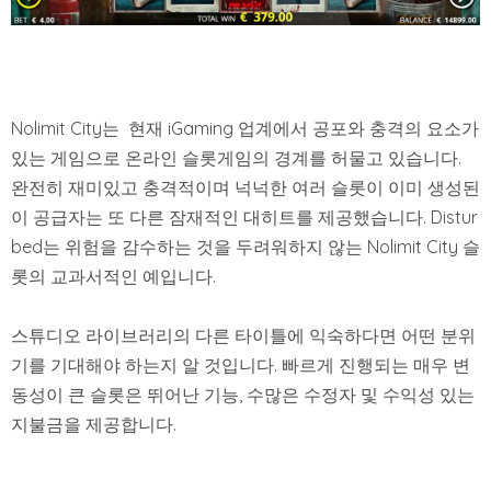
Nolimit City는 현재 iGaming 업계에서 공포와 충격의 요소가
있는 게임으로 온라인 슬롯게임의 경계를 허물고 있습니다.
완전히 재미있고 충격적이며 넉넉한 여러 슬롯이 이미 생성된
이 공급자는 또 다른 잠재적인 대히트를 제공했습니다. Distur
bed는 위험을 감수하는 것을 두려워하지 않는 Nolimit City 슬
롯의 교과서적인 예입니다.
스튜디오 라이브러리의 다른 타이틀에 익숙하다면 어떤 분위
기를 기대해야 하는지 알 것입니다. 빠르게 진행되는 매우 변
동성이 큰 슬롯은 뛰어난 기능, 수많은 수정자 및 수익성 있는
지불금을 제공합니다.