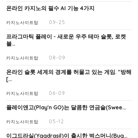
온라인 카지노의 필수 AI 기능 4가지
09-25
카지노사이트탑
프라그마틱 플레이 - 새로운 우주 테마 슬롯, 로켓
블…
08-09
카지노사이트탑
온라인 슬롯 세계의 경계를 허물고 있는 게임. "방해
[…
06-09
카지노사이트탑
플레이앤고(Play'n GO)는 달콤한 연금술(Swee…
05-12
카지노사이트탑
이그드라실(Yggdrasil)이 출시한 벅스머니(Bug…