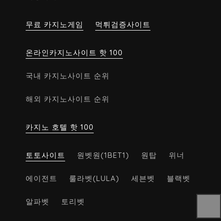
무료 카지노게임
먹튀검증사이트
온라인카지노사이트 핫 100
국내 카지노사이트 순위
해외 카지노사이트 순위
카지노 호텔 핫 100
토토사이트
원벳원(1BET1)
원탑
위너
에이전트
룰라벳(LULA)
세븐벳
블랙벳
알파벳
토리벳