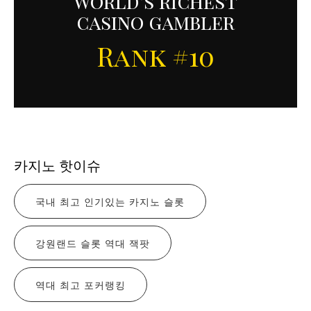
World's richest
casino gambler
Rank #10
카지노 핫이슈
국내 최고 인기있는 카지노 슬롯
강원랜드 슬롯 역대 잭팟
역대 최고 포커랭킹