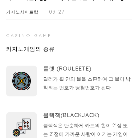
03-27
카지노사이트탑
CASINO GAME
카지노게임의 종류
룰렛 (ROULEETE)
딜러가 휠 안의 볼을 스핀하여 그 볼이 낙
착되는 번호가 당첨번호가 된다.
블랙잭(BLACKJACK)
블랙잭은 단순하게 카드의 합이 21점 또
는 21점에 가까운 사람이 이기는 게임이