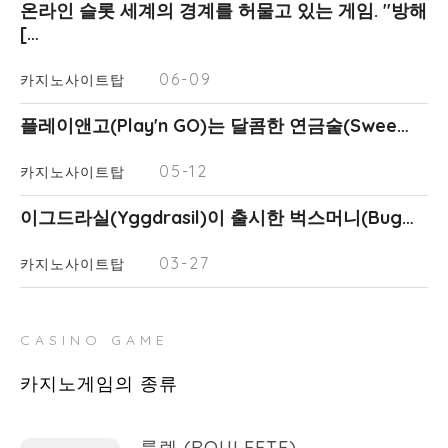
온라인 슬롯 세계의 경계를 허물고 있는 게임. "방해
[…
06-09
카지노사이트탑
플레이앤고(Play'n GO)는 달콤한 연금술(Swee…
05-12
카지노사이트탑
이그드라실(Yggdrasil)이 출시한 벅스머니(Bug…
03-27
카지노사이트탑
CASINO GAME
카지노게임의 종류
룰렛 (ROULEETE)