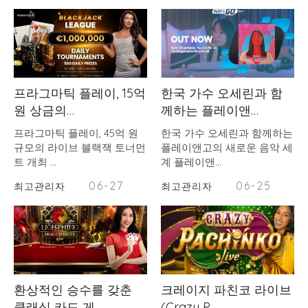
프라그마틱 플레이, 15억
한국 가수 오세린과 함
원 상금의…
께하는 플레이앤…
프라그마틱 플레이, 45억 원
한국 가수 오세린과 함께하는
규모의 라이브 블랙잭 토너먼
플레이앤고의 새로운 음악 세
트 개최 …
계 플레이앤…
06-27
06-25
최고관리자
최고관리자
환상적인 승수를 갖춘
크레이지 파친코 라이브
클래식 카드 게…
(Crazy P…