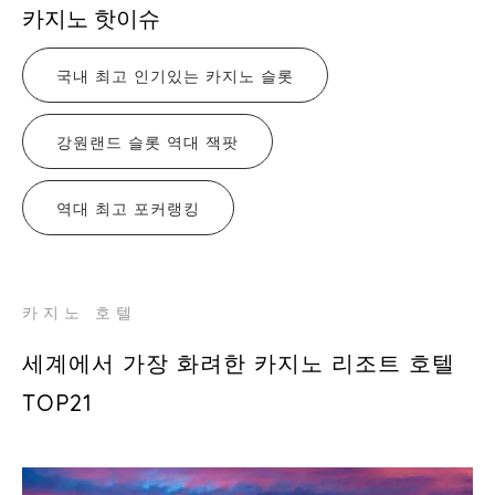
카지노 핫이슈
국내 최고 인기있는 카지노 슬롯
강원랜드 슬롯 역대 잭팟
역대 최고 포커랭킹
카지노 호텔
세계에서 가장 화려한 카지노 리조트 호텔
TOP21