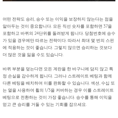
어떤 전략도 승리, 승수 또는 이익을 보장하지 않는다는 점을
알아두는 것이 중요합니다. 모든 직선 숫자를 포함하면 37을
포함하고 바퀴의 24단위를 돌려받게 됩니다. 당첨번호에 승수
가 있을 경우에만 따르는 전략이다. 따라서 최대 몇 번의 스핀
에 적용하는 것이 좋습니다. 그렇지 않으면 승리하는 것보다
더 많은 것을 잃을 수도 있습니다.
바퀴 부분을 덮는다면 모든 계란을 한 바구니에 담지 않고 특
정 손실을 감수하게 됩니다. 그러나 스트레이트 베팅과 함께
다른 베팅을 배치하여 이를 완화할 수 있습니다. 섹션, 수십 또
는 열을 사용하여 휠의 1/3을 커버하는 경우 이를 스트레이트
베팅으로 전환하는 것이 가장 좋습니다. 승수를 통해 이익을
얻고 큰 승리를 거둘 수 있는 기회를 잡으세요.