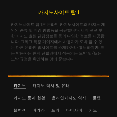
카지노사이트 탑 1
카지노사이트 탑 1은 온라인 카지노사이트와 카지노 게
임의 종류 및 게임 방법등을 공유합니다. 세계 곳곳 핫
한 카지노 호텔 관광정보를 등의 다양한 정보를 제공합
니다. 그리고 특정 페이지에서 사용자가 도박 할 수 있
는 다른 온라인 웹사이트를 소개하거나 홍보하지만, 모
든 방문자는 현지 관할권에서 적용되는 도박 및/또는
도박 규정을 확인하는 것이 좋습니다.
카지노
카지노 역사 및 유래
카지노 통계 현황
온라인카지노 역사
룰렛
블랙잭
바카라
포커
다이사이
키노