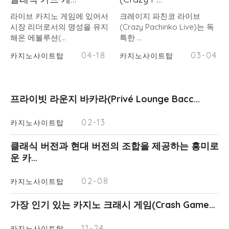
라이브 카지노 게임에 있어서
크레이지 파친코 라이브
시장 리더로서의 명성을 유지
(Crazy Pachinko Live)는 독
해온 에볼루션(…
특한 …
04-18
03-04
카지노사이트탑
카지노사이트탑
프라이빗 라운지 바카라(Privé Lounge Bacc…
02-13
카지노사이트탑
클래식 버전과 현대 버전의 조합을 제공하는 흥미로
운 카…
02-08
카지노사이트탑
가장 인기 있는 카지노 크래시 게임(Crash Game…
11-24
카지노사이트탑