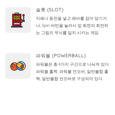
슬롯 (SLOT)
지폐나 동전을 넣고 레바를 잡아 당기거
나, Spin 버턴을 눌러서 앞 화면의 회전하
는 그림의 무늬를 일치 시키는 게임
파워볼 (POWERBALL)
파워볼은 총 4가지 구간으로 나눠져 있다.
파워볼 홀짝, 파워볼 언오버, 일반볼합 홀
짝, 일반볼합 언오버로 구성되어 있다.