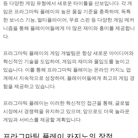
등 다양한 게임 유형에서 새로운 타이틀을 선보입니다. 각 게
임은 프라그마틱 플레이의 높은 품질 기준을 충족하며, 독특
한 보너스 기능, 멀티플라이어, 무료 스핀 등 다양한 게임 메커
니즘을 통해 플레이어들에게 더 많은 재미와 흥미를 제공합니
다.
프라그마틱 플레이의 게임 개발팀은 항상 새로운 아이디어와
혁신적인 기술을 도입하여, 게임의 재미와 몰입도를 높이고
있습니다. 이를 통해 프라그마틱 플레이는 온라인 카지노 업
계에서 지속적으로 성장하며, 플레이어들에게 최고의 게임 경
험을 제공하고 있습니다.
프라그마틱 플레이는 이러한 혁신적인 접근을 통해, 글로벌
시장에서 경쟁력을 유지하고 있으며, 앞으로도 더욱 놀라운
게임과 서비스를 제공할 계획입니다.
프라그마틱 플레이 카지노의 장점