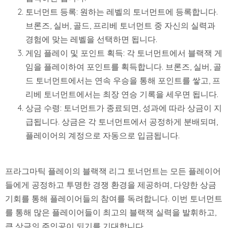
토너먼트 등록: 원하는 레벨의 토너먼트에 등록합니다.
브론즈, 실버, 골드, 프리베 토너먼트 중 자신의 실력과
경험에 맞는 레벨을 선택하면 됩니다.
게임 플레이 및 포인트 획득: 각 토너먼트에서 블랙잭 게
임을 플레이하여 포인트를 획득합니다. 브론즈, 실버, 골
드 토너먼트에서는 연속 우승을 통해 포인트를 쌓고, 프
리베 토너먼트에서는 최장 연승 기록을 세우면 됩니다.
상금 수령: 토너먼트가 종료되면, 성과에 따라 상금이 지
급됩니다. 상금은 각 토너먼트에서 공정하게 분배되며,
플레이어의 계정으로 자동으로 입금됩니다.
프라그마틱 플레이의 블랙잭 리그 토너먼트는 모든 플레이어
들에게 공정하고 투명한 경쟁 환경을 제공하며, 다양한 상금
기회를 통해 플레이어들의 참여를 독려합니다. 이번 토너먼트
를 통해 많은 플레이어들이 최고의 블랙잭 실력을 발휘하고,
큰 상금의 주인공이 되기를 기대합니다.