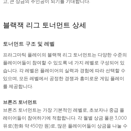
고, 큰 상금의 주인공이 되기를 기대합니다.
블랙잭 리그 토너먼트 상세
토너먼트 구조 및 레벨
프라그마틱 플레이의 블랙잭 리그 토너먼트는 다양한 수준의
플레이어들이 참여할 수 있도록 네 가지 레벨로 구성되어 있
습니다. 각 레벨은 플레이어의 실력과 경험에 따라 선택할 수
있으며, 모든 레벨에서 공정한 경쟁과 흥미로운 게임 플레이
를 제공합니다.
브론즈 토너먼트
브론즈 토너먼트는 가장 기본적인 레벨로, 초보자나 중급 플
레이어들이 참여하기에 적합합니다. 각 월별 상금 풀은 3,000
유로(한화 약 450만 원)로, 많은 플레이어들이 상금을 나눌 수