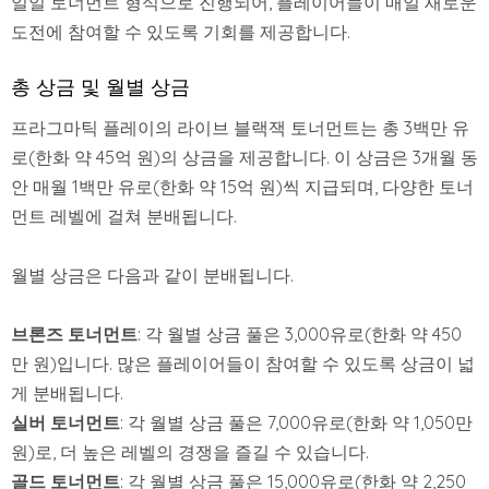
일일 토너먼트 형식으로 진행되어, 플레이어들이 매일 새로운
도전에 참여할 수 있도록 기회를 제공합니다.
총 상금 및 월별 상금
프라그마틱 플레이의 라이브 블랙잭 토너먼트는 총 3백만 유
로(한화 약 45억 원)의 상금을 제공합니다. 이 상금은 3개월 동
안 매월 1백만 유로(한화 약 15억 원)씩 지급되며, 다양한 토너
먼트 레벨에 걸쳐 분배됩니다.
월별 상금은 다음과 같이 분배됩니다.
브론즈 토너먼트
: 각 월별 상금 풀은 3,000유로(한화 약 450
만 원)입니다. 많은 플레이어들이 참여할 수 있도록 상금이 넓
게 분배됩니다.
실버 토너먼트
: 각 월별 상금 풀은 7,000유로(한화 약 1,050만
원)로, 더 높은 레벨의 경쟁을 즐길 수 있습니다.
골드 토너먼트
: 각 월별 상금 풀은 15,000유로(한화 약 2,250