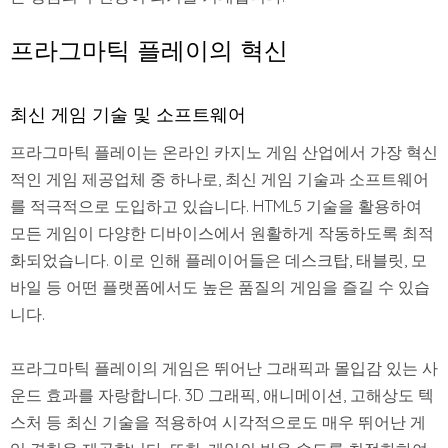
프라그마틱 플레이의 혁신
최신 게임 기술 및 소프트웨어
프라그마틱 플레이는 온라인 카지노 게임 산업에서 가장 혁신
적인 게임 제공업체 중 하나로, 최신 게임 기술과 소프트웨어
를 적극적으로 도입하고 있습니다. HTML5 기술을 활용하여
모든 게임이 다양한 디바이스에서 원활하게 작동하도록 최적
화되었습니다. 이로 인해 플레이어들은 데스크탑, 태블릿, 모
바일 등 어떤 플랫폼에서도 높은 품질의 게임을 즐길 수 있습
니다.
프라그마틱 플레이의 게임은 뛰어난 그래픽과 몰입감 있는 사
운드 효과를 자랑합니다. 3D 그래픽, 애니메이션, 고해상도 텍
스처 등 최신 기술을 적용하여 시각적으로도 매우 뛰어난 게