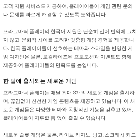
고객 지원 서비스도 제공하여, 플레이어들이 게임 관련 문의
나 문제를 빠르게 해결할 수 있도록 도와줍니다.
프라그마틱 플레이의 한국어 지원은 단순히 언어 번역에 그치
지 않고, 문화적 차이를 고려한 맞춤형 게임 경험을 제공합니
다. 한국 플레이어들이 선호하는 테마와 스타일을 반영한 게
임 디자인은 물론, 로컬라이즈된 프로모션과 이벤트도 함께
제공하여 플레이어들의 만족도를 높입니다.
한 달에 출시되는 새로운 게임
프라그마틱 플레이는 매달 최대 8개의 새로운 게임을 출시하
며, 끊임없이 신선한 게임 콘텐츠를 제공하고 있습니다. 이 새
로운 게임들은 다양한 테마와 독창적인 기능을 갖추고 있어,
플레이어들이 지루할 틈 없이 즐길 수 있습니다.
새로운 슬롯 게임은 물론, 라이브 카지노, 빙고, 스크래치 카드