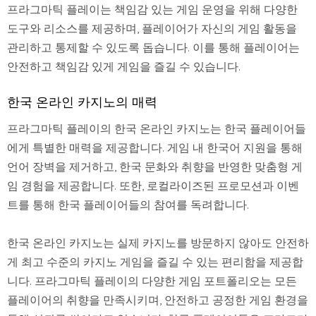
프라그마틱 플레이는 책임감 있는 게임 운영을 위해 다양한
도구와 리소스를 제공하며, 플레이어가 자신의 게임 활동을
관리하고 통제할 수 있도록 돕습니다. 이를 통해 플레이어는
안전하고 책임감 있게 게임을 즐길 수 있습니다.
한국 온라인 카지노의 매력
프라그마틱 플레이의 한국 온라인 카지노는 한국 플레이어들
에게 특별한 매력을 제공합니다. 게임 내 한국어 지원을 통해
언어 장벽을 제거하고, 한국 문화와 취향을 반영한 맞춤형 게
임 경험을 제공합니다. 또한, 로컬라이즈된 프로모션과 이벤
트를 통해 한국 플레이어들의 참여를 독려합니다.
한국 온라인 카지노는 실제 카지노를 방문하지 않아도 안전하
게 최고 수준의 카지노 게임을 즐길 수 있는 편리함을 제공합
니다. 프라그마틱 플레이의 다양한 게임 포트폴리오는 모든
플레이어의 취향을 만족시키며, 안전하고 공정한 게임 환경을