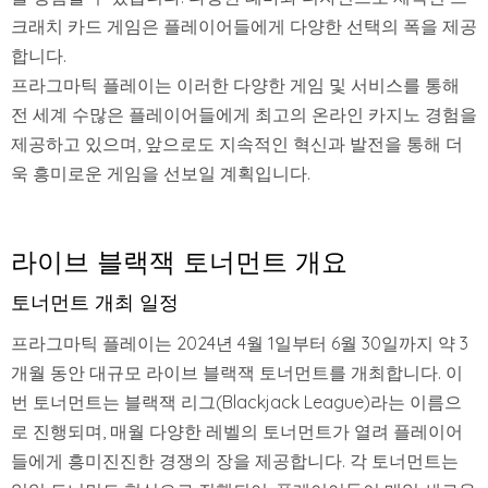
크래치 카드 게임은 플레이어들에게 다양한 선택의 폭을 제공
합니다.
프라그마틱 플레이는 이러한 다양한 게임 및 서비스를 통해
전 세계 수많은 플레이어들에게 최고의 온라인 카지노 경험을
제공하고 있으며, 앞으로도 지속적인 혁신과 발전을 통해 더
욱 흥미로운 게임을 선보일 계획입니다.
라이브 블랙잭 토너먼트 개요
토너먼트 개최 일정
프라그마틱 플레이는 2024년 4월 1일부터 6월 30일까지 약 3
개월 동안 대규모 라이브 블랙잭 토너먼트를 개최합니다. 이
번 토너먼트는 블랙잭 리그(Blackjack League)라는 이름으
로 진행되며, 매월 다양한 레벨의 토너먼트가 열려 플레이어
들에게 흥미진진한 경쟁의 장을 제공합니다. 각 토너먼트는