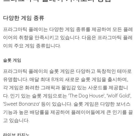
다양한 게임 종류
프라그마틱 플레이는 다양한 게임 종류를 제공하여 모든 플레
이어의 취향을 만족시키고 있습니다. 다음은 프라그마틱 플레
이의 주요 게임 종류입니다.
슬롯 게임
프라그마틱 플레이의 슬롯 게임은 다양하고 독창적인 테마로
유명합니다. 매달 최대 8개의 새로운 슬롯 게임을 출시하며,
각 게임은 화려한 그래픽과 몰입감 있는 사운드를 제공합니
다. 인기 있는 슬롯 게임으로는 'The Dog House', 'Wolf Gold',
'Sweet Bonanza' 등이 있습니다. 슬롯 게임은 다양한 보너스
기능과 높은 배당률을 제공하여 플레이어들에게 큰 인기를 끌
고 있습니다.
라이브 카지노