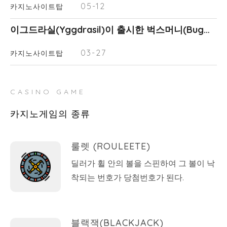
05-12
카지노사이트탑
이그드라실(Yggdrasil)이 출시한 벅스머니(Bug…
03-27
카지노사이트탑
CASINO GAME
카지노게임의 종류
룰렛 (ROULEETE)
딜러가 휠 안의 볼을 스핀하여 그 볼이 낙
착되는 번호가 당첨번호가 된다.
블랙잭(BLACKJACK)