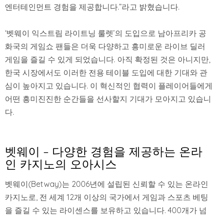
엔터테인먼트 경험을 제공합니다.”라고 밝혔습니다.
‘벳웨이 익스트림 라이트닝 룰렛’의 도입으로 남아프리카 공
화국의 게임쇼 팬들은 더욱 다양하고 흥미로운 라이브 딜러
게임을 즐길 수 있게 되었습니다. 아직 확정된 것은 아니지만,
한국 시장에서도 이러한 전용 테이블 도입에 대한 기대와 관
심이 높아지고 있습니다. 이 혁신적인 협력이 플레이어들에게
어떤 흥미진진한 순간들을 선사할지 기대가 모아지고 있습니
다.
벳웨이 – 다양한 경험을 제공하는 온라
인 카지노의 오아시스
벳웨이(Betway)는 2006년에 설립된 신뢰할 수 있는 온라인
카지노로, 전 세계 12개 이상의 국가에서 게임과 스포츠 베팅
을 즐길 수 있는 라이센스를 보유하고 있습니다. 400개가 넘