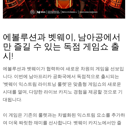
에볼루션과 벳웨이, 남아공에서
만 즐길 수 있는 독점 게임쇼 출
시!
에볼루션과 벳웨이가 협력하여 새로운 차원의 게임을 선보입
니다. 이번에 남아프리카 공화국에서 독점적으로 출시되는
'벳웨이 익스트림 라이트닝 룰렛'은 맞춤형 게임쇼의 새로운
시대를 열며, 다양한 라이브 카지노 경험을 제공할 것으로 기
대됩니다.
이 게임은 기존의 룰렛과는 차별화된 익스트림 요소를 추가하
여 더욱 짜릿한 재미를 선사합니다. 벳웨이 카지노에서만 즐