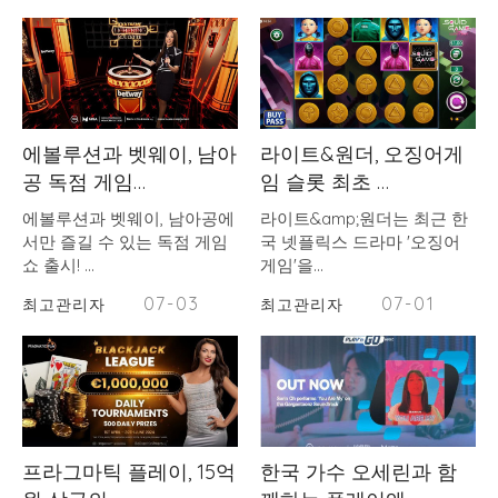
속합니다. BC.Game과 PopOK Gaming의 혁신적인 협
력, 온라…
에볼루션과 벳웨이, 남아
라이트&원더, 오징어게
공 독점 게임…
임 슬롯 최초 …
에볼루션과 벳웨이, 남아공에
라이트&amp;원더는 최근 한
서만 즐길 수 있는 독점 게임
국 넷플릭스 드라마 '오징어
쇼 출시! …
게임'을…
07-03
07-01
최고관리자
최고관리자
프라그마틱 플레이, 15억
한국 가수 오세린과 함