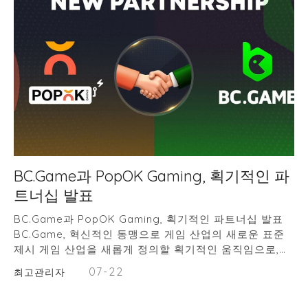
BC.Game과 PopOK Gaming, 획기적인 파
트너십 발표
BC.Game과 PopOK Gaming, 획기적인 파트너십 발표
BC.Game, 혁신적인 동맹으로 게임 산업의 새로운 표준
제시 게임 산업을 새롭게 정의할 획기적인 움직임으로,
BC.Game과 PopOK Gaming이 혁신적인 파트너십을 발
07-22
최고관리자
표했습니다. 이 전략적 동맹은 두 브랜드의 강점을 결합하
여 향상된 게임 경험과 혁신적인 콘텐츠를 제공할 것을 약