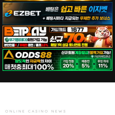
ONLINE CASINO NEWS