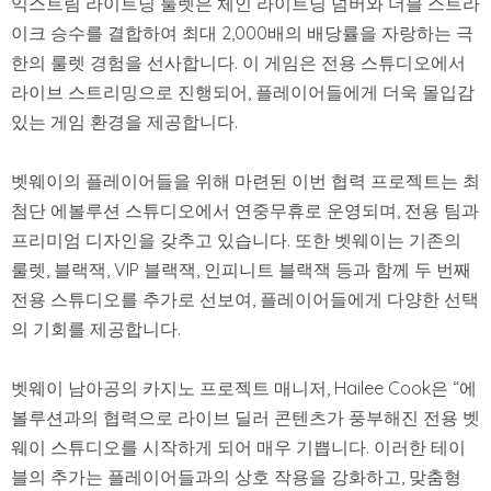
익스트림 라이트닝 룰렛은 체인 라이트닝 넘버와 더블 스트라
이크 승수를 결합하여 최대 2,000배의 배당률을 자랑하는 극
한의 룰렛 경험을 선사합니다. 이 게임은 전용 스튜디오에서
라이브 스트리밍으로 진행되어, 플레이어들에게 더욱 몰입감
있는 게임 환경을 제공합니다.
벳웨이의 플레이어들을 위해 마련된 이번 협력 프로젝트는 최
첨단 에볼루션 스튜디오에서 연중무휴로 운영되며, 전용 팀과
프리미엄 디자인을 갖추고 있습니다. 또한 벳웨이는 기존의
룰렛, 블랙잭, VIP 블랙잭, 인피니트 블랙잭 등과 함께 두 번째
전용 스튜디오를 추가로 선보여, 플레이어들에게 다양한 선택
의 기회를 제공합니다.
벳웨이 남아공의 카지노 프로젝트 매니저, Hailee Cook은 “에
볼루션과의 협력으로 라이브 딜러 콘텐츠가 풍부해진 전용 벳
웨이 스튜디오를 시작하게 되어 매우 기쁩니다. 이러한 테이
블의 추가는 플레이어들과의 상호 작용을 강화하고, 맞춤형