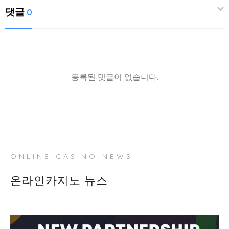
댓글
0
등록된 댓글이 없습니다.
ONLINE CASINO NEWS
온라인카지노 뉴스