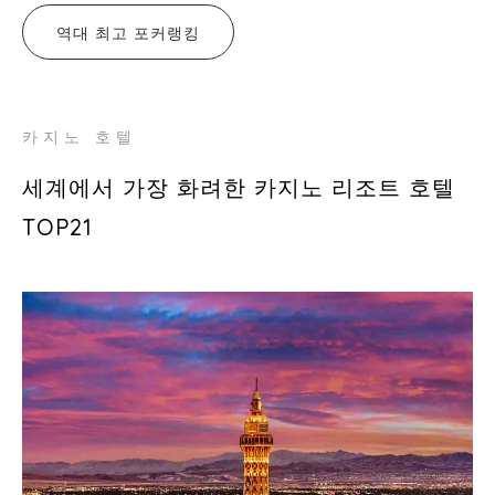
역대 최고 포커랭킹
카지노 호텔
세계에서 가장 화려한 카지노 리조트 호텔
TOP21