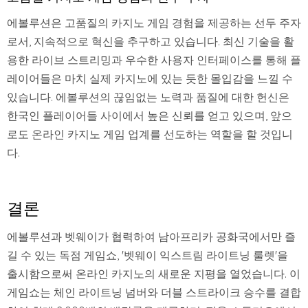
에볼루션은 고품질의 카지노 게임 경험을 제공하는 선두 주자
로서, 지속적으로 혁신을 추구하고 있습니다. 최신 기술을 활
용한 라이브 스트리밍과 우수한 사용자 인터페이스를 통해 플
레이어들은 마치 실제 카지노에 있는 듯한 몰입감을 느낄 수
있습니다. 에볼루션의 끊임없는 노력과 품질에 대한 헌신은
한국인 플레이어들 사이에서 높은 신뢰를 얻고 있으며, 앞으
로도 온라인 카지노 게임 업계를 선도하는 역할을 할 것입니
다.
결론
에볼루션과 벳웨이가 협력하여 남아프리카 공화국에서만 즐
길 수 있는 독점 게임쇼, '벳웨이 익스트림 라이트닝 룰렛'을
출시함으로써 온라인 카지노의 새로운 지평을 열었습니다. 이
게임쇼는 체인 라이트닝 넘버와 더블 스트라이크 승수를 결합