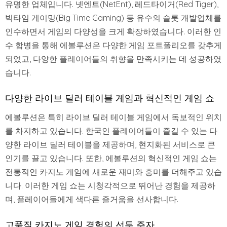
유명한 업체입니다. 넷엔트(NetEnt), 레드타이거(Red Tiger),
빅타임 게이밍(Big Time Gaming) 등 유수의 슬롯 개발업체를
인수하면서 게임의 다양성을 크게 확장하였습니다. 이러한 인
수 합병을 통해 에볼루션은 다양한 게임 포트폴리오를 갖추게
되었고, 다양한 플레이어들의 취향을 만족시키는 데 성공하였
습니다.
다양한 라이브 딜러 테이블 게임과 혁신적인 게임 쇼
에볼루션은 특히 라이브 딜러 테이블 게임에서 독보적인 위치
를 차지하고 있습니다. 한국인 플레이어들이 즐길 수 있는 다
양한 라이브 딜러 테이블을 제공하며, 현지화된 서비스로 큰
인기를 끌고 있습니다. 또한, 에볼루션의 혁신적인 게임 쇼는
전통적인 카지노 게임에 새로운 재미와 흥미를 더해주고 있습
니다. 이러한 게임 쇼는 시청각적으로 뛰어난 경험을 제공하
며, 플레이어들에게 색다른 즐거움을 선사합니다.
고품질 카지노 게임 경험의 선두 주자