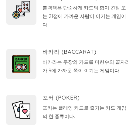
블랙잭은 단순하게 카드의 합이 21점 또
는 21점에 가까운 사람이 이기는 게임이
다.
바카라 (BACCARAT)
바카라는 두장의 카드를 더한수의 끝자리
가 9에 가까운 쪽이 이기는 게임이다.
포커 (POKER)
포커는 플레잉 카드로 즐기는 카드 게임
의 한 종류이다.