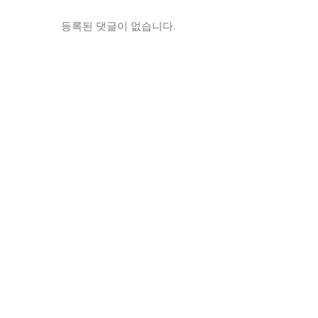
등록된 댓글이 없습니다.