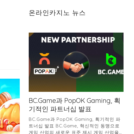
온라인카지노 뉴스
BC.Game과 PopOK Gaming, 획
기적인 파트너십 발표
BC.Game과 PopOK Gaming, 획기적인 파
트너십 발표 BC.Game, 혁신적인 동맹으로
게임 산업의 새로운 표준 제시 게임 산업을