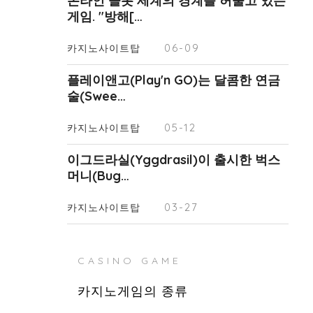
온라인 슬롯 세계의 경계를 허물고 있는
게임. "방해[…
06-09
카지노사이트탑
플레이앤고(Play'n GO)는 달콤한 연금
술(Swee…
05-12
카지노사이트탑
이그드라실(Yggdrasil)이 출시한 벅스
머니(Bug…
03-27
카지노사이트탑
CASINO GAME
카지노게임의 종류