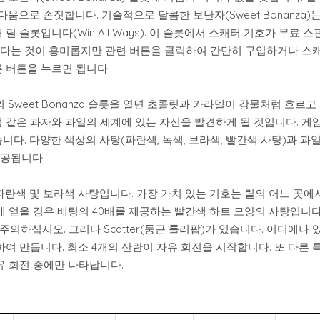
움으로 손짓합니다. 기술적으로 달콤한 보난자(Sweet Bonanza)
릴 슬롯입니다(Win All Ways). 이 슬롯에서 스캐터 기호가 무료 
없다는 것이 흥미롭지만 관련 버튼을 클릭하여 간단히 구입하거나 스
른 버튼을 누르면 됩니다.
Sweet Bonanza 슬롯을 열면 초콜릿과 카라멜이 강물처럼 흐르고
법 같은 과자와 과일의 세계에 있는 자신을 발견하게 될 것입니다. 게
니다. 다양한 색상의 사탕(파란색, 녹색, 보라색, 빨간색 사탕)과 과일
제공됩니다.
 파란색 및 보라색 사탕입니다. 가장 가치 있는 기호는 릴의 어느 곳에
동시에 얻을 경우 베팅의 40배를 제공하는 빨간색 하트 모양의 사탕입니다
주의하십시오. 그러나 Scatter(둥근 롤리팝)가 있습니다. 어디에나 있는
하여 만듭니다. 최소 4개의 산란이 자유 회전을 시작합니다. 또 다른 
유 회전 중에만 나타납니다.