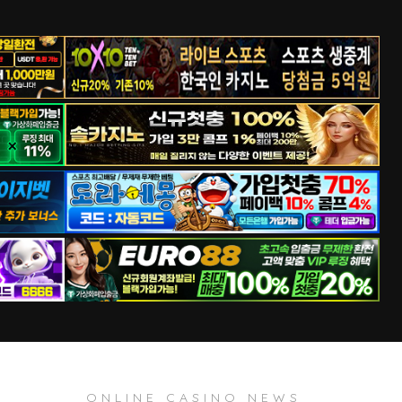
ONLINE CASINO NEWS