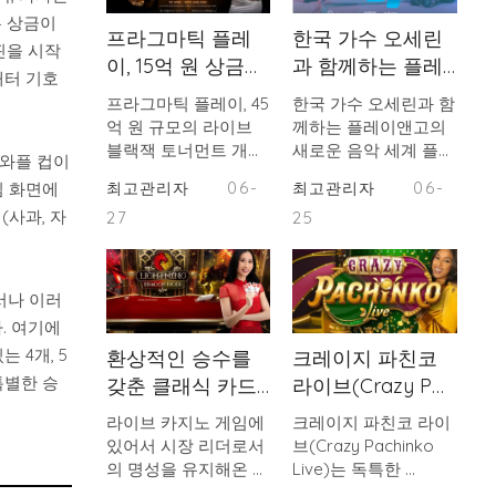
는 상금이
프라그마틱 플레
한국 가수 오세린
스핀을 시작
이, 15억 원 상금
과 함께하는 플레
캐터 기호
의…
이앤…
프라그마틱 플레이, 45
한국 가수 오세린과 함
억 원 규모의 라이브
께하는 플레이앤고의
블랙잭 토너먼트 개최
새로운 음악 세계 플레
 와플 컵이
…
이앤…
06-
06-
최고관리자
최고관리자
임 화면에
(사과, 자
27
25
서나 이러
. 여기에
 4개, 5
환상적인 승수를
크레이지 파친코
특별한 승
갖춘 클래식 카드
라이브(Crazy P…
게…
라이브 카지노 게임에
크레이지 파친코 라이
있어서 시장 리더로서
브(Crazy Pachinko
의 명성을 유지해온 에
Live)는 독특한 …
볼루션(…