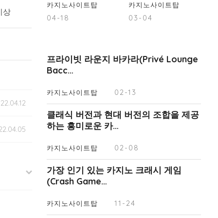
카지노사이트탑
카지노사이트탑
이상
04-18
03-04
프라이빗 라운지 바카라(Privé Lounge
Bacc…
02-13
카지노사이트탑
22.04.12
클래식 버전과 현대 버전의 조합을 제공
하는 흥미로운 카…
22.04.05
02-08
카지노사이트탑
가장 인기 있는 카지노 크래시 게임
(Crash Game…
11-24
카지노사이트탑