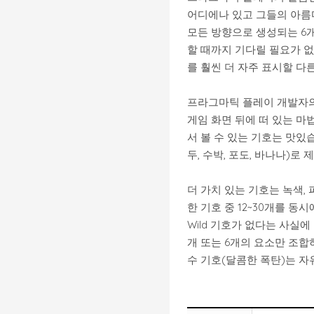
어디에나 있고 그들의 아름다
모든 방향으로 생성되는 6개 
할 때까지 기다릴 필요가 
를 훨씬 더 자주 표시할 다
프라그마틱 플레이 개발자의 
게임 화면 뒤에 떠 있는 마
서 볼 수 있는 기호는 맛있습
두, 수박, 포도, 바나나)로 
더 가치 있는 기호는 녹색,
한 기호 중 12~30개를 
Wild 기호가 없다는 사실에 
개 또는 6개의 요소만 조합
수 기호(달콤한 폭탄)는 자