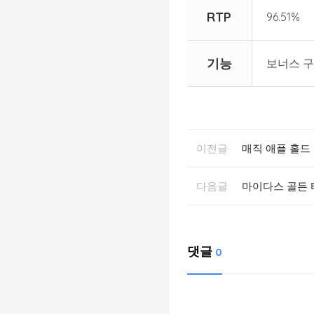
RTP
96.51%
기능
보너스 구매
이전글
매직 애플 홀드 
다음글
마이다스 골든 
댓글
0