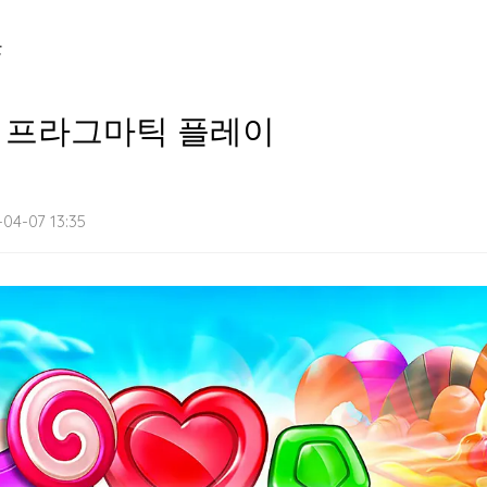
롯
- 프라그마틱 플레이
-04-07 13:35