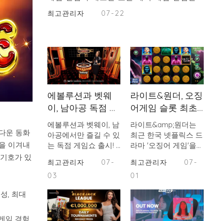
새롭게 정의할 획기적인 움직임으로,
07-22
최고관리자
BC.Game과 PopOK Gaming이 혁신적인
파트너십을 발표했습니다. 이 전략적 동맹은
두 브랜드의 강점을 결합하여 향상된 게임
경험과 혁신적인 콘텐츠를 제공할 것을 약속
합니다. BC.Game과 PopOK Gaming의 혁
신적인 협력, 온라…
에볼루션과 벳웨
라이트&원더, 오징
이, 남아공 독점 게
어게임 슬롯 최초
임…
…
에볼루션과 벳웨이, 남
라이트&amp;원더는
름다운 동화
아공에서만 즐길 수 있
최근 한국 넷플릭스 드
합을 이겨내
는 독점 게임쇼 출시! …
라마 '오징어 게임'을…
 기호가 있
07-
07-
최고관리자
최고관리자
03
01
능성, 최대
게임 경험