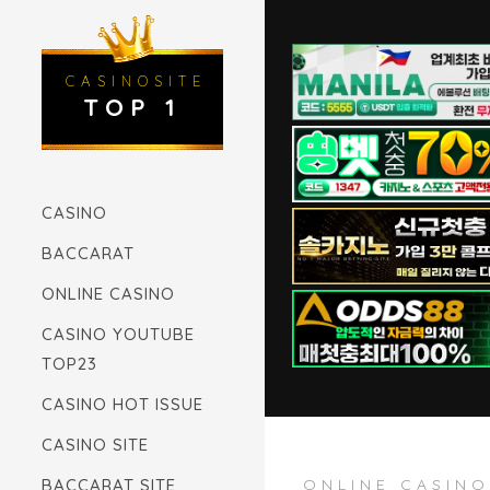
CASINOSITE
TOP 1
CASINO
BACCARAT
ONLINE CASINO
CASINO YOUTUBE
TOP23
CASINO HOT ISSUE
CASINO SITE
ONLINE CASINO
BACCARAT SITE