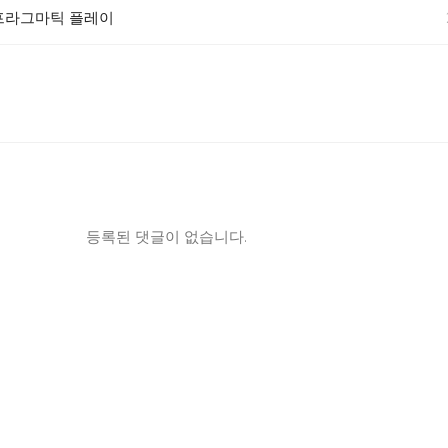
 프라그마틱 플레이
등록된 댓글이 없습니다.