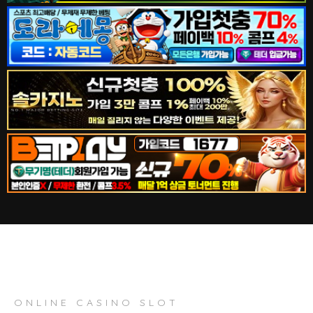
ONLINE CASINO SLOT