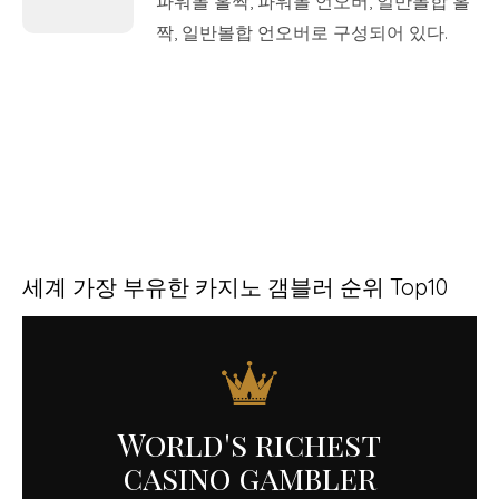
파워볼 홀짝, 파워볼 언오버, 일반볼합 홀
짝, 일반볼합 언오버로 구성되어 있다.
세계 가장 부유한 카지노 갬블러 순위 Top10
World's richest
casino gambler