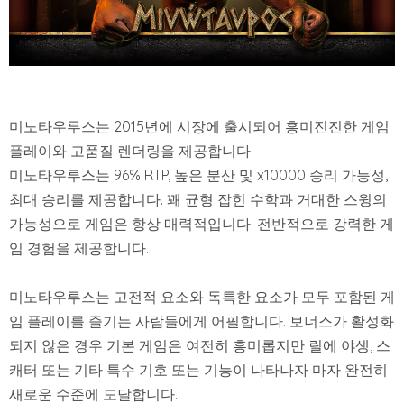
미노타우루스는 2015년에 시장에 출시되어 흥미진진한 게임
플레이와 고품질 렌더링을 제공합니다.
미노타우루스는 96% RTP, 높은 분산 및 x10000 승리 가능성,
최대 승리를 제공합니다. 꽤 균형 잡힌 수학과 거대한 스윙의
가능성으로 게임은 항상 매력적입니다. 전반적으로 강력한 게
임 경험을 제공합니다.
미노타우루스는 고전적 요소와 독특한 요소가 모두 포함된 게
임 플레이를 즐기는 사람들에게 어필합니다. 보너스가 활성화
되지 않은 경우 기본 게임은 여전히 ​​흥미롭지만 릴에 야생, 스
캐터 또는 기타 특수 기호 또는 기능이 나타나자 마자 완전히
새로운 수준에 도달합니다.