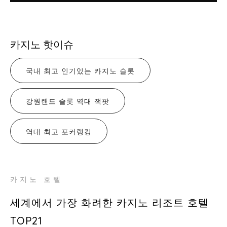
카지노 핫이슈
국내 최고 인기있는 카지노 슬롯
강원랜드 슬롯 역대 잭팟
역대 최고 포커랭킹
카지노 호텔
세계에서 가장 화려한 카지노 리조트 호텔
TOP21