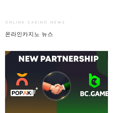
ONLINE CASINO NEWS
온라인카지노 뉴스