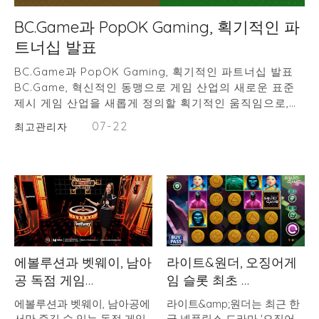
BC.Game과 PopOK Gaming, 획기적인 파
트너십 발표
BC.Game과 PopOK Gaming, 획기적인 파트너십 발표
BC.Game, 혁신적인 동맹으로 게임 산업의 새로운 표준
제시 게임 산업을 새롭게 정의할 획기적인 움직임으로,
BC.Game과 PopOK Gaming이 혁신적인 파트너십을 발
07-22
최고관리자
표했습니다. 이 전략적 동맹은 두 브랜드의 강점을 결합하
여 향상된 게임 경험과 혁신적인 콘텐츠를 제공할 것을 약
속합니다. BC.Game과 PopOK Gaming의 혁신적인 협
력, 온라…
에볼루션과 벳웨이, 남아
라이트&원더, 오징어게
공 독점 게임…
임 슬롯 최초 …
에볼루션과 벳웨이, 남아공에
라이트&amp;원더는 최근 한
서만 즐길 수 있는 독점 게임
국 넷플릭스 드라마 '오징어