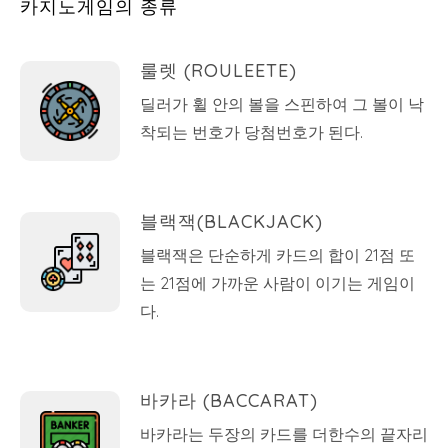
카지노게임의 종류
룰렛 (ROULEETE)
딜러가 휠 안의 볼을 스핀하여 그 볼이 낙
착되는 번호가 당첨번호가 된다.
블랙잭(BLACKJACK)
블랙잭은 단순하게 카드의 합이 21점 또
는 21점에 가까운 사람이 이기는 게임이
다.
바카라 (BACCARAT)
바카라는 두장의 카드를 더한수의 끝자리