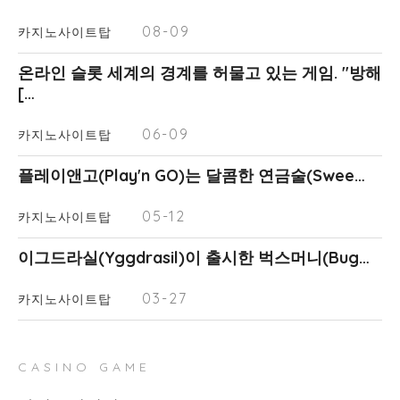
08-09
카지노사이트탑
온라인 슬롯 세계의 경계를 허물고 있는 게임. "방해
[…
06-09
카지노사이트탑
플레이앤고(Play'n GO)는 달콤한 연금술(Swee…
05-12
카지노사이트탑
이그드라실(Yggdrasil)이 출시한 벅스머니(Bug…
03-27
카지노사이트탑
CASINO GAME