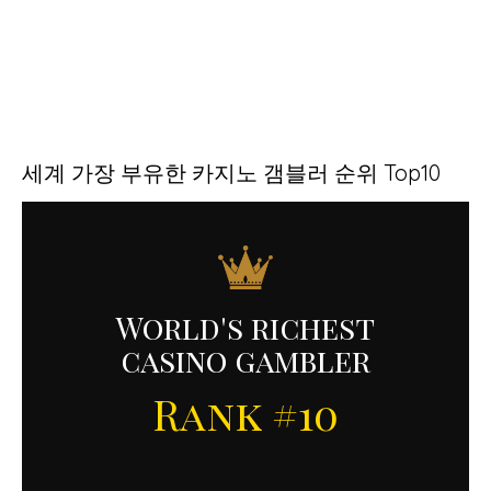
세계 가장 부유한 카지노 갬블러 순위 Top10
World's richest
casino gambler
Rank #10