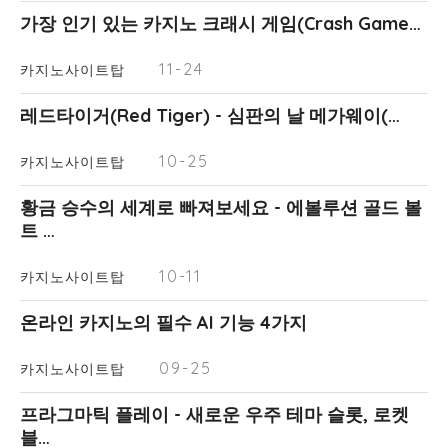
가장 인기 있는 카지노 크래시 게임(Crash Game…
11-24
카지노사이트탑
레드타이거(Red Tiger) - 심판의 날 메가웨이(…
10-25
카지노사이트탑
황금 승수의 세계로 빠져보세요 - 에볼루션 골드 볼
트 …
10-11
카지노사이트탑
온라인 카지노의 필수 AI 기능 4가지
09-25
카지노사이트탑
프라그마틱 플레이 - 새로운 우주 테마 슬롯, 로켓
블…