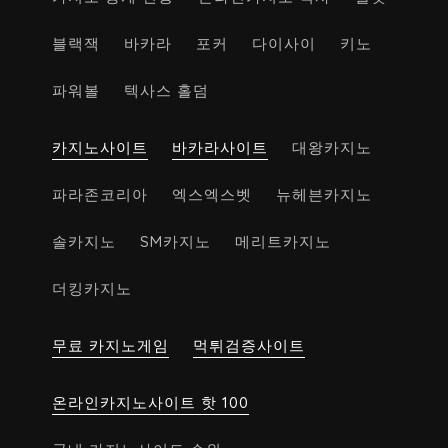
블랙잭
바카라
포커
다이사이
키노
파워볼
텍사스 홀덤
카지노사이트
바카라사이트
대왕카지노
파라존코리아
엑스엑스벳
뉴헤븐카지노
솔카지노
SM카지노
메리트카지노
더킹카지노
무료 카지노게임
먹튀검증사이트
온라인카지노사이트 핫 100