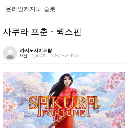
온라인카지노 슬롯
사쿠라 포춘 - 퀵스핀
카지노사이트탑
0건
3,560회
22-04-27 11:35