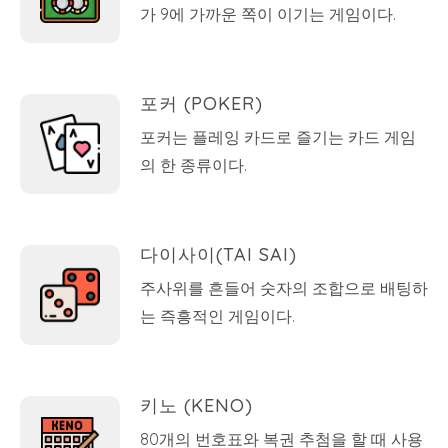
가 9에 가까운 쪽이 이기는 게임이다.
포커 (POKER)
포커는 플레잉 카드로 즐기는 카드 게임
의 한 종류이다.
다이사이(TAI SAI)
주사위를 흔들어 숫자의 조합으로 배팅하
는 즉흥적인 게임이다.
키노 (KENO)
80개의 번호표와 복권 추첨을 할 때 사용