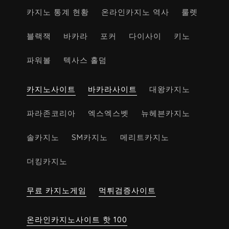
카지노 통계 현황
온라인카지노 역사
룰렛
블랙잭
바카라
포커
다이사이
키노
파워볼
텍사스 홀덤
카지노사이트
바카라사이트
대왕카지노
파라존코리아
엑스엑스벳
뉴헤븐카지노
솔카지노
SM카지노
메리트카지노
더킹카지노
무료 카지노게임
먹튀검증사이트
온라인카지노사이트 핫 100