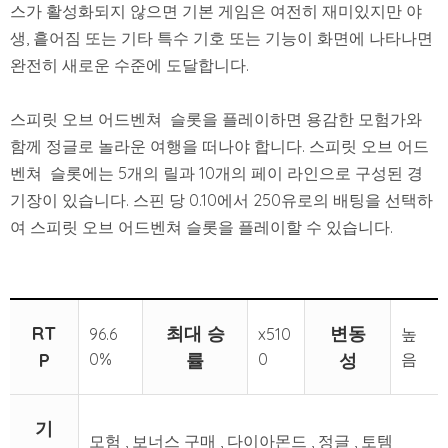
스가 활성화되지 않으면 기본 게임은 여전히 ​​재미있지만 야
생, 흩어짐 또는 기타 특수 기호 또는 기능이 화면에 나타나면
완전히 새로운 수준에 도달합니다.
스피릿 오브 어드벤쳐 슬롯을 플레이하면 용감한 모험가와
함께 정글로 놀라운 여행을 떠나야 합니다. 스피릿 오브 어드
벤쳐 슬롯에는 5개의 릴과 10개의 페이 라인으로 구성된 경
기장이 있습니다. 스핀 당 0.10에서 250유로의 배팅을 선택하
여 스피릿 오브 어드벤쳐 슬롯을 플레이할 수 있습니다.
RT
최대 승
변동
96.6
x510
높
P
0%
률
0
성
음
기
모험 , 보너스 구매 , 다이아몬드 , 정글 , 토템