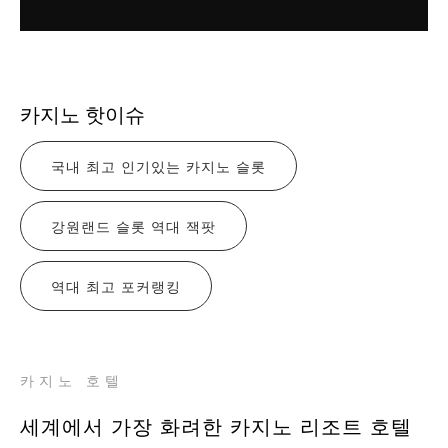
카지노 핫이슈
국내 최고 인기있는 카지노 슬롯
강원랜드 슬롯 역대 잭팟
역대 최고 포커랭킹
카지노 호텔
세계에서 가장 화려한 카지노 리조트 호텔