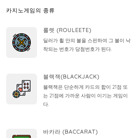
카지노게임의 종류
룰렛 (ROULEETE)
딜러가 휠 안의 볼을 스핀하여 그 볼이 낙
착되는 번호가 당첨번호가 된다.
블랙잭(BLACKJACK)
블랙잭은 단순하게 카드의 합이 21점 또
는 21점에 가까운 사람이 이기는 게임이
다.
바카라 (BACCARAT)