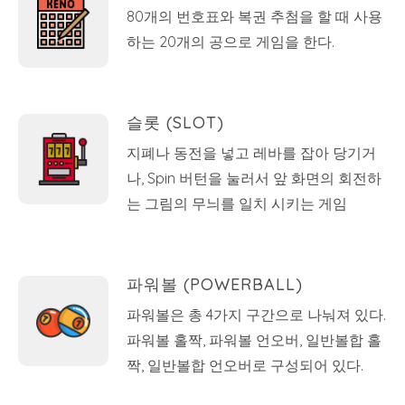
80개의 번호표와 복권 추첨을 할 때 사용
하는 20개의 공으로 게임을 한다.
슬롯 (SLOT)
지폐나 동전을 넣고 레바를 잡아 당기거
나, Spin 버턴을 눌러서 앞 화면의 회전하
는 그림의 무늬를 일치 시키는 게임
파워볼 (POWERBALL)
파워볼은 총 4가지 구간으로 나눠져 있다.
파워볼 홀짝, 파워볼 언오버, 일반볼합 홀
짝, 일반볼합 언오버로 구성되어 있다.