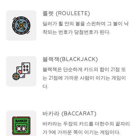
룰렛 (ROULEETE)
딜러가 휠 안의 볼을 스핀하여 그 볼이 낙
착되는 번호가 당첨번호가 된다.
블랙잭(BLACKJACK)
블랙잭은 단순하게 카드의 합이 21점 또
는 21점에 가까운 사람이 이기는 게임이
다.
바카라 (BACCARAT)
바카라는 두장의 카드를 더한수의 끝자리
가 9에 가까운 쪽이 이기는 게임이다.