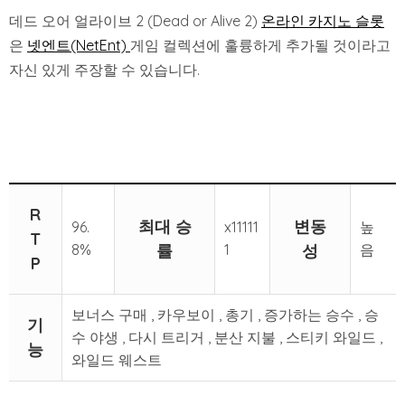
데드 오어 얼라이브 2 (Dead or Alive 2)
온라인 카지노 슬롯
은
넷엔트(NetEnt)
게임 컬렉션에 훌륭하게 추가될 것이라고
자신 있게 주장할 수 있습니다.
R
최대 승
변동
96.
x11111
높
T
8%
률
1
성
음
P
보너스 구매 , 카우보이 , 총기 , 증가하는 승수 , 승
기
수 야생 , 다시 트리거 , 분산 지불 , 스티키 와일드 ,
능
와일드 웨스트