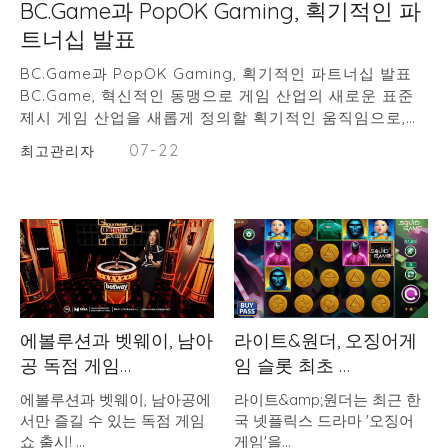
BC.Game과 PopOK Gaming, 획기적인 파
트너십 발표
BC.Game과 PopOK Gaming, 획기적인 파트너십 발표
BC.Game, 혁신적인 동맹으로 게임 산업의 새로운 표준
제시 게임 산업을 새롭게 정의할 획기적인 움직임으로,
BC.Game과 PopOK Gaming이 혁신적인 파트너십을 발
07-22
최고관리자
표했습니다. 이 전략적 동맹은 두 브랜드의 강점을 결합하
여 향상된 게임 경험과 혁신적인 콘텐츠를 제공할 것을 약
속합니다. BC.Game과 PopOK Gaming의 혁신적인 협
력, 온라…
에볼루션과 벳웨이, 남아
라이트&원더, 오징어게
공 독점 게임…
임 슬롯 최초 …
에볼루션과 벳웨이, 남아공에
라이트&amp;원더는 최근 한
서만 즐길 수 있는 독점 게임
국 넷플릭스 드라마 '오징어
쇼 출시! …
게임'을…