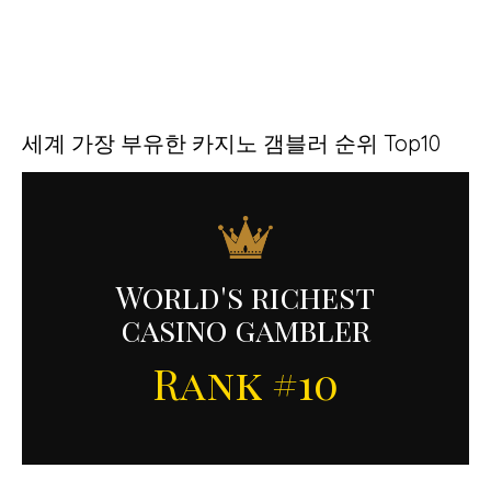
세계 가장 부유한 카지노 갬블러 순위 Top10
World's richest
casino gambler
Rank #10