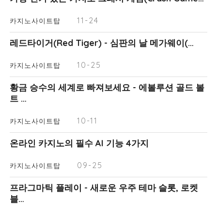
11-24
카지노사이트탑
레드타이거(Red Tiger) - 심판의 날 메가웨이(…
10-25
카지노사이트탑
황금 승수의 세계로 빠져보세요 - 에볼루션 골드 볼
트 …
10-11
카지노사이트탑
온라인 카지노의 필수 AI 기능 4가지
09-25
카지노사이트탑
프라그마틱 플레이 - 새로운 우주 테마 슬롯, 로켓
블…