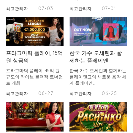
07-03
07-01
최고관리자
최고관리자
프라그마틱 플레이, 15억
한국 가수 오세린과 함
원 상금의…
께하는 플레이앤…
프라그마틱 플레이, 45억 원
한국 가수 오세린과 함께하는
규모의 라이브 블랙잭 토너먼
플레이앤고의 새로운 음악 세
트 개최 …
계 플레이앤…
06-27
06-25
최고관리자
최고관리자