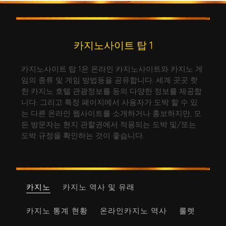
카지노사이트 탑 1
카지노사이트 탑 1은 온라인 카지노사이트와 카지노 게
임의 종류 및 게임 방법등을 공유합니다. 세계 곳곳 핫
한 카지노 호텔 관광정보를 등의 다양한 정보를 제공합
니다. 그리고 특정 페이지에서 사용자가 도박 할 수 있
는 다른 온라인 웹사이트를 소개하거나 홍보하지만, 모
든 방문자는 현지 관할권에서 적용되는 도박 및/또는
도박 규정을 확인하는 것이 좋습니다.
카지노
카지노 역사 및 유래
카지노 통계 현황
온라인카지노 역사
룰렛