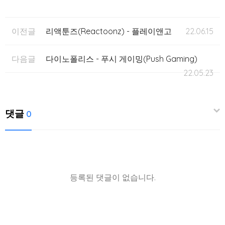
이전글
리액툰즈(Reactoonz) - 플레이앤고
22.06.15
다음글
다이노폴리스 - 푸시 게이밍(Push Gaming)
22.05.23
댓글
0
등록된 댓글이 없습니다.