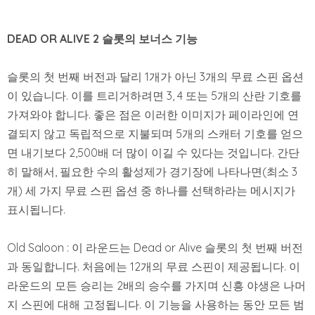
DEAD OR ALIVE 2 슬롯의 보너스 기능
슬롯의 첫 번째 버전과 달리 1개가 아닌 3개의 무료 스핀 옵션
이 있습니다. 이를 트리거하려면 3, 4 또는 5개의 산란 기호를
가져와야 합니다. 좋은 점은 이러한 이미지가 페이라인에 연
결되지 않고 독립적으로 지불되며 5개의 스캐터 기호를 얻으
면 내기보다 2,500배 더 많이 이길 수 있다는 것입니다. 간단
히 말해서, 필요한 수의 활성제가 경기장에 나타나면(최소 3
개) 세 가지 무료 스핀 옵션 중 하나를 선택하라는 메시지가
표시됩니다.
Old Saloon : 이 라운드는 Dead or Alive 슬롯의 첫 번째 버전
과 동일합니다. 처음에는 12개의 무료 스핀이 제공됩니다. 이
라운드의 모든 승리는 2배의 승수를 가지며 신흥 야생은 나머
지 스핀에 대해 고정됩니다. 이 기능을 사용하는 동안 모든 범