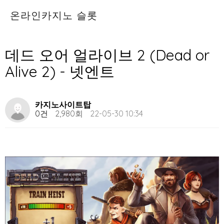
온라인카지노 슬롯
데드 오어 얼라이브 2 (Dead or
Alive 2) - 넷엔트
카지노사이트탑
0건
2,980회
22-05-30 10:34