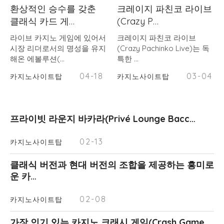
환상적인 승수를 갖춘
크레이지 파친코 라이브
클래식 카드 게…
(Crazy P…
라이브 카지노 게임에 있어서
크레이지 파친코 라이브
시장 리더로서의 명성을 유지
(Crazy Pachinko Live)는 독
해온 에볼루션(…
특한 …
04-18
03-04
카지노사이트탑
카지노사이트탑
프라이빗 라운지 바카라(Privé Lounge Bacc…
02-13
카지노사이트탑
클래식 버전과 현대 버전의 조합을 제공하는 흥미로
운 카…
02-08
카지노사이트탑
가장 인기 있는 카지노 크래시 게임(Crash Game…