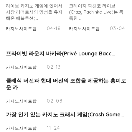
라이브 카지노 게임에 있어서
크레이지 파친코 라이브
시장 리더로서의 명성을 유지
(Crazy Pachinko Live)는 독
해온 에볼루션(…
특한 …
04-18
03-04
카지노사이트탑
카지노사이트탑
프라이빗 라운지 바카라(Privé Lounge Bacc…
02-13
카지노사이트탑
클래식 버전과 현대 버전의 조합을 제공하는 흥미로
운 카…
02-08
카지노사이트탑
가장 인기 있는 카지노 크래시 게임(Crash Game…
11-24
카지노사이트탑