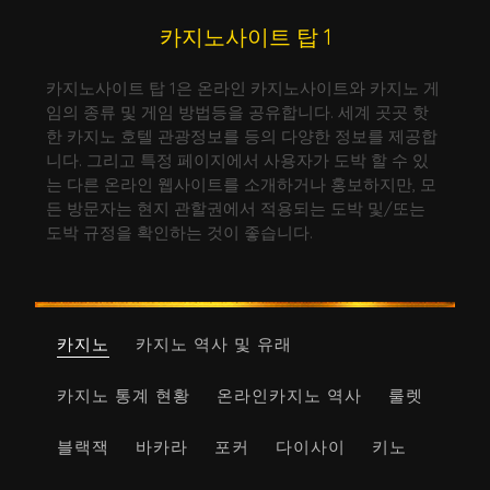
카지노사이트 탑 1
카지노사이트 탑 1은 온라인 카지노사이트와 카지노 게
임의 종류 및 게임 방법등을 공유합니다. 세계 곳곳 핫
한 카지노 호텔 관광정보를 등의 다양한 정보를 제공합
니다. 그리고 특정 페이지에서 사용자가 도박 할 수 있
는 다른 온라인 웹사이트를 소개하거나 홍보하지만, 모
든 방문자는 현지 관할권에서 적용되는 도박 및/또는
도박 규정을 확인하는 것이 좋습니다.
카지노
카지노 역사 및 유래
카지노 통계 현황
온라인카지노 역사
룰렛
블랙잭
바카라
포커
다이사이
키노