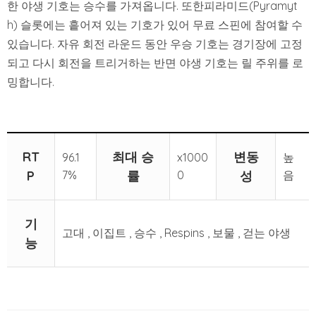
한 야생 기호는 승수를 가져옵니다. 또한피라미드(Pyramyt
h) 슬롯에는 흩어져 있는 기호가 있어 무료 스핀에 참여할 수
있습니다. 자유 회전 라운드 동안 우승 기호는 경기장에 고정
되고 다시 회전을 트리거하는 반면 야생 기호는 릴 주위를 로
밍합니다.
RT
최대 승
변동
96.1
x1000
높
P
7%
률
0
성
음
기
고대 , 이집트 , 승수 , Respins , 보물 , 걷는 야생
능