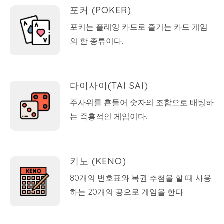
포커 (POKER)
포커는 플레잉 카드로 즐기는 카드 게임
의 한 종류이다.
다이사이(TAI SAI)
주사위를 흔들어 숫자의 조합으로 배팅하
는 즉흥적인 게임이다.
키노 (KENO)
80개의 번호표와 복권 추첨을 할 때 사용
하는 20개의 공으로 게임을 한다.