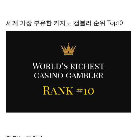
세계 가장 부유한 카지노 갬블러 순위 Top10
World's richest
casino gambler
Rank #10