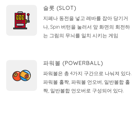
슬롯 (SLOT)
지폐나 동전을 넣고 레바를 잡아 당기거
나, Spin 버턴을 눌러서 앞 화면의 회전하
는 그림의 무늬를 일치 시키는 게임
파워볼 (POWERBALL)
파워볼은 총 4가지 구간으로 나눠져 있다.
파워볼 홀짝, 파워볼 언오버, 일반볼합 홀
짝, 일반볼합 언오버로 구성되어 있다.