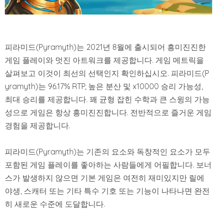
피라미드(Pyramyth)는 2021년 8월에 출시되어 흥미진진한
게임 플레이와 멋진 아트워크를 제공합니다. 게임 메트릭을
살펴보고 이것이 최선의 선택인지 확인하십시오. 피라미드(P
yramyth)는 96.17% RTP, 높은 분산 및 x10000 승리 가능성,
최대 승리를 제공합니다. 꽤 균형 잡힌 수학과 큰 스윙의 가능
성으로 게임은 항상 흥미진진합니다. 전반적으로 즐거운 게임
경험을 제공합니다.
피라미드(Pyramyth)는 기존의 요소와 독창적인 요소가 모두
포함된 게임 플레이를 좋아하는 사람들에게 어필합니다. 보너
스가 발생하지 않으면 기본 게임은 여전히 ​​재미있지만 릴에
야생, 스캐터 또는 기타 특수 기호 또는 기능이 나타나면 완전
히 새로운 수준에 도달합니다.