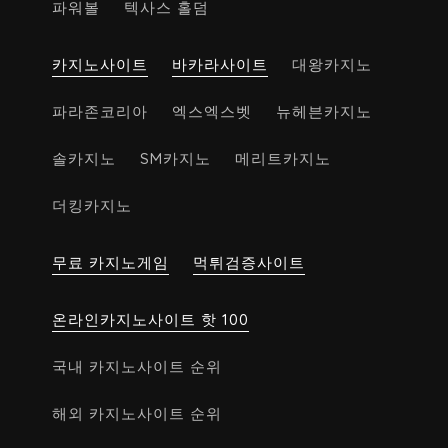
파워볼
텍사스 홀덤
카지노사이트
바카라사이트
대왕카지노
파라존코리아
엑스엑스벳
뉴헤븐카지노
솔카지노
SM카지노
메리트카지노
더킹카지노
무료 카지노게임
먹튀검증사이트
온라인카지노사이트 핫 100
국내 카지노사이트 순위
해외 카지노사이트 순위