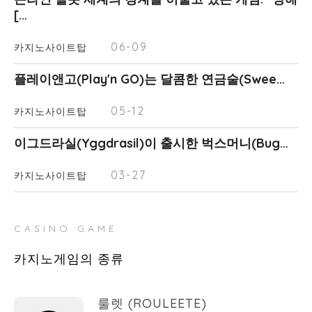
[…
06-09
카지노사이트탑
플레이앤고(Play'n GO)는 달콤한 연금술(Swee…
05-12
카지노사이트탑
이그드라실(Yggdrasil)이 출시한 벅스머니(Bug…
03-27
카지노사이트탑
CASINO GAME
카지노게임의 종류
룰렛 (ROULEETE)