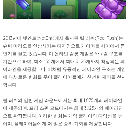
2013년에 넷엔트(NetEnt)에서 출시된 릴 러쉬(Reel Rush)는
슈퍼 마리오를 연상시키는 디자인으로 게이머들 사이에서 큰
인기를 끌고 있습니다. 이 온라인 슬롯 게임은 5×5 릴 구조를
기반으로 하며, 최소 135개에서 최대 3,125개까지 확장되는 페
이라인을 제공합니다. 이처럼 유동적인 페이라인 구조는 게임
에 다채로운 변화를 주어 플레이어들에게 신선한 재미를 선사
합니다.
릴 러쉬의 일반 게임 라운드에서는 최대 1,875개의 페이라인
이 제공되며, 프리 스핀 모드에서는 최대 3,125개의 페이라인
으로 확장됩니다. 이러한 변화는 게임 플레이의 다양성을 높
이며, 플레이어들에게 더 많은 승리 기회를 제공합니다.