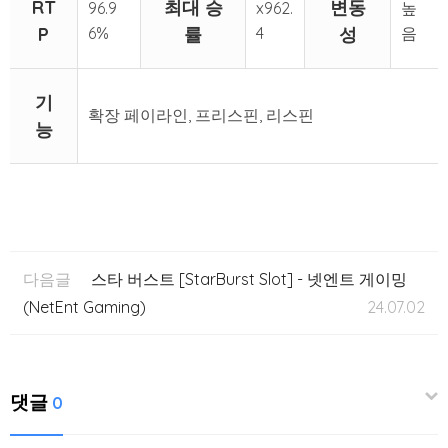
RT
최대 승
변동
96.9
x962.
높
P
6%
률
4
성
음
기
확장 페이라인, 프리스핀, 리스핀
능
다음글
스타 버스트 [StarBurst Slot] - 넷엔트 게이밍
(NetEnt Gaming)
24.07.02
댓글
0