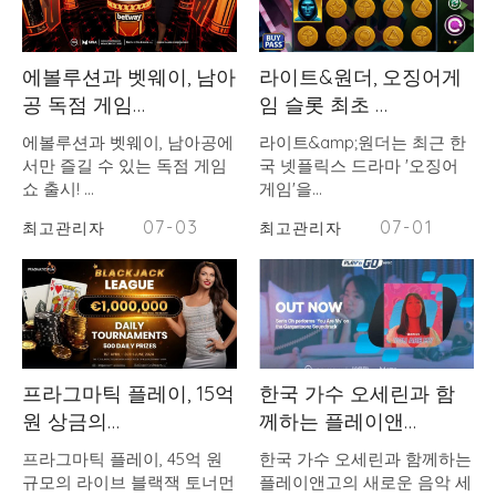
에볼루션과 벳웨이, 남아
라이트&원더, 오징어게
공 독점 게임…
임 슬롯 최초 …
에볼루션과 벳웨이, 남아공에
라이트&amp;원더는 최근 한
서만 즐길 수 있는 독점 게임
국 넷플릭스 드라마 '오징어
쇼 출시! …
게임'을…
07-03
07-01
최고관리자
최고관리자
프라그마틱 플레이, 15억
한국 가수 오세린과 함
원 상금의…
께하는 플레이앤…
프라그마틱 플레이, 45억 원
한국 가수 오세린과 함께하는
규모의 라이브 블랙잭 토너먼
플레이앤고의 새로운 음악 세