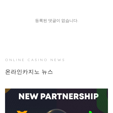
등록된 댓글이 없습니다.
ONLINE CASINO NEWS
온라인카지노 뉴스