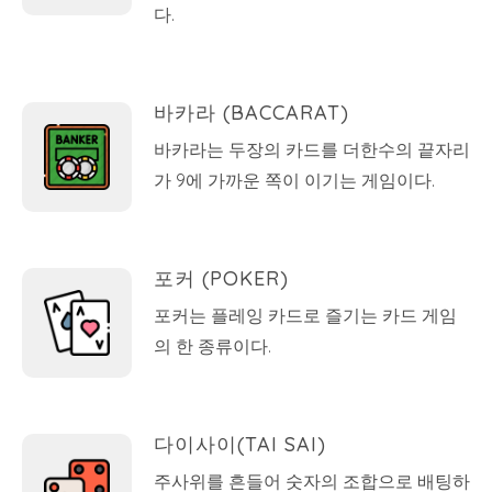
다.
바카라 (BACCARAT)
바카라는 두장의 카드를 더한수의 끝자리
가 9에 가까운 쪽이 이기는 게임이다.
포커 (POKER)
포커는 플레잉 카드로 즐기는 카드 게임
의 한 종류이다.
다이사이(TAI SAI)
주사위를 흔들어 숫자의 조합으로 배팅하