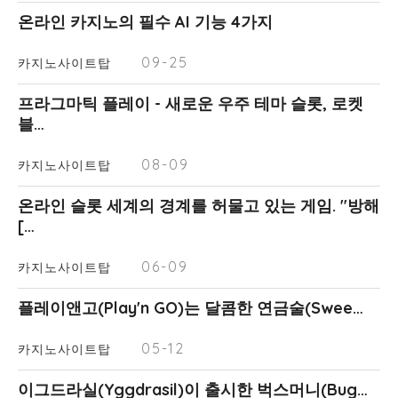
온라인 카지노의 필수 AI 기능 4가지
09-25
카지노사이트탑
프라그마틱 플레이 - 새로운 우주 테마 슬롯, 로켓
블…
08-09
카지노사이트탑
온라인 슬롯 세계의 경계를 허물고 있는 게임. "방해
[…
06-09
카지노사이트탑
플레이앤고(Play'n GO)는 달콤한 연금술(Swee…
05-12
카지노사이트탑
이그드라실(Yggdrasil)이 출시한 벅스머니(Bug…