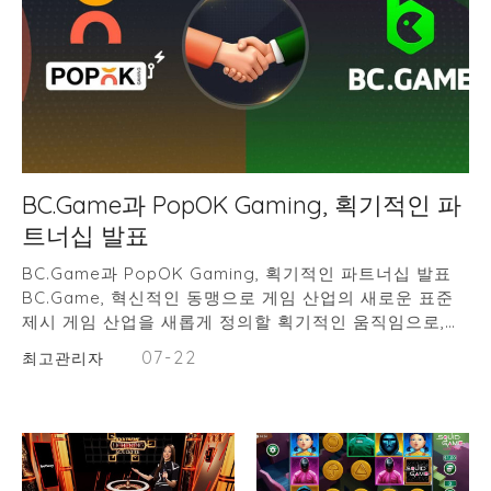
BC.Game과 PopOK Gaming, 획기적인 파
트너십 발표
BC.Game과 PopOK Gaming, 획기적인 파트너십 발표
BC.Game, 혁신적인 동맹으로 게임 산업의 새로운 표준
제시 게임 산업을 새롭게 정의할 획기적인 움직임으로,
BC.Game과 PopOK Gaming이 혁신적인 파트너십을 발
07-22
최고관리자
표했습니다. 이 전략적 동맹은 두 브랜드의 강점을 결합하
여 향상된 게임 경험과 혁신적인 콘텐츠를 제공할 것을 약
속합니다. BC.Game과 PopOK Gaming의 혁신적인 협
력, 온라…