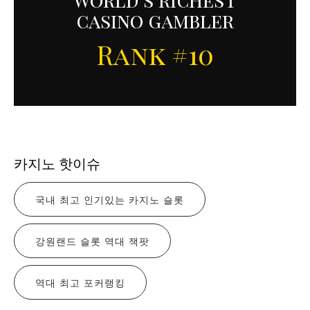
casino gambler
Rank #10
카지노 핫이슈
국내 최고 인기있는 카지노 슬롯
강원랜드 슬롯 역대 잭팟
역대 최고 포커랭킹