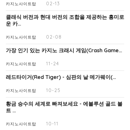
02-13
카지노사이트탑
클래식 버전과 현대 버전의 조합을 제공하는 흥미로
운 카…
02-08
카지노사이트탑
가장 인기 있는 카지노 크래시 게임(Crash Game…
11-24
카지노사이트탑
레드타이거(Red Tiger) - 심판의 날 메가웨이(…
10-25
카지노사이트탑
황금 승수의 세계로 빠져보세요 - 에볼루션 골드 볼
트 …
10-11
카지노사이트탑