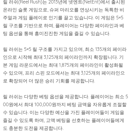
릴 러쉬(Reel Rush)는 2013년에 넷엔트(NetEnt)에서 출시된
온라인 슬롯 게임으로, 슈퍼 마리오를 연상시키는 독특한 비
주얼과 게임 플레이로 인기를 끌고 있습니다. 이 게임은 5×5
릴 구조를 기반으로 하며, 플레이어는 다양한 페이라인과 베
팅 옵션을 통해 흥미진진한 게임을 즐길 수 있습니다.
릴 러쉬는 5×5 릴 구조를 가지고 있으며, 최소 135개의 페이라
인으로 시작해 최대 3,125개의 페이라인까지 확장됩니다. 기
본 게임 라운드에서는 최대 1,875개의 페이라인이 활성화될
수 있으며, 프리 스핀 모드에서는 최대 3,125개의 페이라인으
로 확장되어 더 많은 승리 기회를 제공합니다.
릴 러쉬는 다양한 베팅 옵션을 제공합니다. 플레이어는 최소 5
00원에서 최대 100,000원까지 베팅 금액을 자유롭게 조절할
수 있습니다. 이는 다양한 예산을 가진 플레이어들이 게임을
즐길 수 있도록 하며, 고액 베팅을 선호하는 플레이어들에게
도 충분한 도전을 제공합니다.