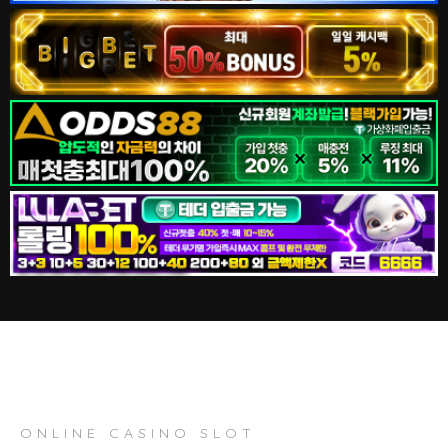
ONLINE CASINO SLOT