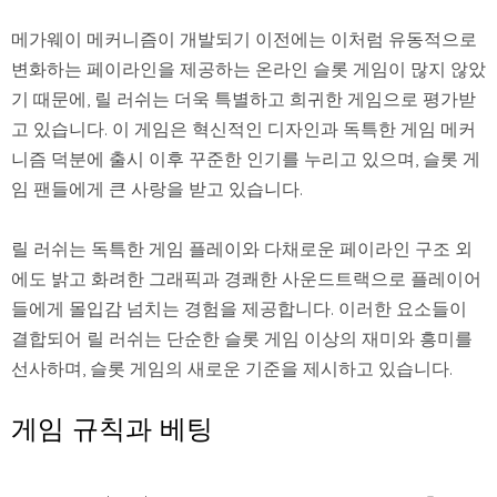
메가웨이 메커니즘이 개발되기 이전에는 이처럼 유동적으로
변화하는 페이라인을 제공하는 온라인 슬롯 게임이 많지 않았
기 때문에, 릴 러쉬는 더욱 특별하고 희귀한 게임으로 평가받
고 있습니다. 이 게임은 혁신적인 디자인과 독특한 게임 메커
니즘 덕분에 출시 이후 꾸준한 인기를 누리고 있으며, 슬롯 게
임 팬들에게 큰 사랑을 받고 있습니다.
릴 러쉬는 독특한 게임 플레이와 다채로운 페이라인 구조 외
에도 밝고 화려한 그래픽과 경쾌한 사운드트랙으로 플레이어
들에게 몰입감 넘치는 경험을 제공합니다. 이러한 요소들이
결합되어 릴 러쉬는 단순한 슬롯 게임 이상의 재미와 흥미를
선사하며, 슬롯 게임의 새로운 기준을 제시하고 있습니다.
게임 규칙과 베팅