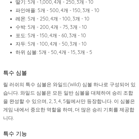
딸기: 5개 - 1,000, 4개 - 250, 3개 - 10
파인애플: 5개 - 500, 4개 - 150, 3개 - 10
레몬: 5개 - 250, 4개 - 100, 3개 - 10
수박: 5개 - 200, 4개 - 75, 3개 - 10
포도: 5개 - 150, 4개 - 60, 3개 - 10
자두: 5개 - 100, 4개 - 50, 3개 - 10
하위 심볼: 5개 - 50, 4개 - 15, 3개 - 5
특수 심볼
릴 러쉬의 특수 심볼은 와일드(Wild) 심볼 하나로 구성되어 있
습니다. 와일드 심볼은 모든 일반 심볼을 대체하여 승리 조합
을 완성할 수 있으며, 2, 3, 4, 5릴에서만 등장합니다. 이 심볼은
게임 내에서 중요한 역할을 하며, 더 많은 승리 기회를 제공합
니다.
특수 기능