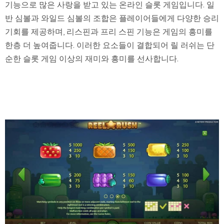
기능으로 많은 사랑을 받고 있는 온라인 슬롯 게임입니다. 일
반 심볼과 와일드 심볼의 조합은 플레이어들에게 다양한 승리
기회를 제공하며, 리스핀과 프리 스핀 기능은 게임의 흥미를
한층 더 높여줍니다. 이러한 요소들이 결합되어 릴 러쉬는 단
순한 슬롯 게임 이상의 재미와 흥미를 선사합니다.