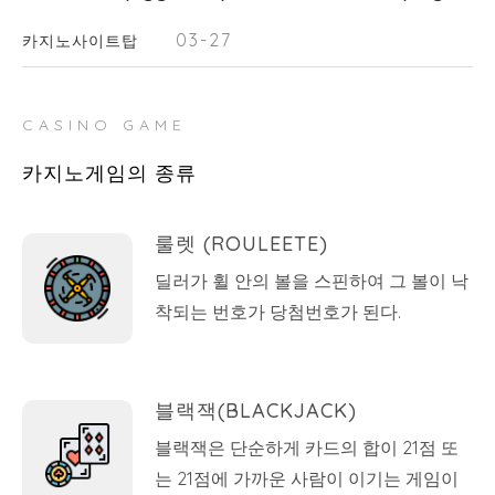
03-27
카지노사이트탑
CASINO GAME
카지노게임의 종류
룰렛 (ROULEETE)
딜러가 휠 안의 볼을 스핀하여 그 볼이 낙
착되는 번호가 당첨번호가 된다.
블랙잭(BLACKJACK)
블랙잭은 단순하게 카드의 합이 21점 또
는 21점에 가까운 사람이 이기는 게임이