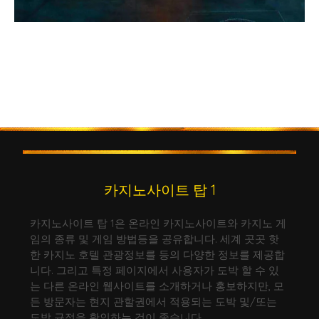
카지노사이트 탑 1
카지노사이트 탑 1은 온라인 카지노사이트와 카지노 게
임의 종류 및 게임 방법등을 공유합니다. 세계 곳곳 핫
한 카지노 호텔 관광정보를 등의 다양한 정보를 제공합
니다. 그리고 특정 페이지에서 사용자가 도박 할 수 있
는 다른 온라인 웹사이트를 소개하거나 홍보하지만, 모
든 방문자는 현지 관할권에서 적용되는 도박 및/또는
도박 규정을 확인하는 것이 좋습니다.