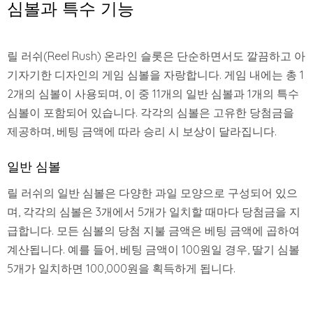
심볼과 특수 기능
릴 러쉬(Reel Rush) 온라인 슬롯은 단순하면서도 깔끔하고 아
기자기한 디자인의 게임 심볼을 자랑합니다. 게임 내에는 총 1
2개의 심볼이 사용되며, 이 중 11개의 일반 심볼과 1개의 특수
심볼이 포함되어 있습니다. 각각의 심볼은 고유한 당첨금을
제공하며, 베팅 금액에 따라 승리 시 보상이 달라집니다.
일반 심볼
릴 러쉬의 일반 심볼은 다양한 과일 모양으로 구성되어 있으
며, 각각의 심볼은 3개에서 5개가 일치할 때마다 당첨금을 지
급합니다. 모든 심볼의 당첨 지불 금액은 베팅 금액에 곱하여
계산됩니다. 예를 들어, 베팅 금액이 100원일 경우, 딸기 심볼
5개가 일치하면 100,000원을 획득하게 됩니다.