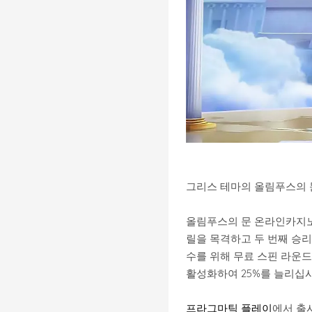
그리스 테마의 올림푸스의 
올림푸스의 문 온라인카지노 슬
릴을 목격하고 두 번째 승리
수를 위해 무료 스핀 라운드
활성화하여 25%를 늘리십시
프라그마틱 플레이
에서 출