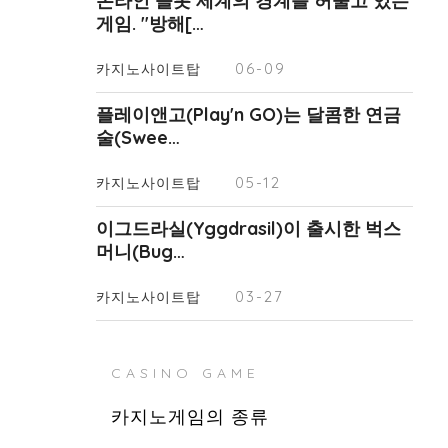
온라인 슬롯 세계의 경계를 허물고 있는
게임. "방해[…
06-09
카지노사이트탑
플레이앤고(Play'n GO)는 달콤한 연금
술(Swee…
05-12
카지노사이트탑
이그드라실(Yggdrasil)이 출시한 벅스
머니(Bug…
03-27
카지노사이트탑
CASINO GAME
카지노게임의 종류