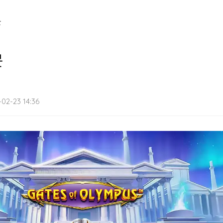
롯
문
-02-23 14:36