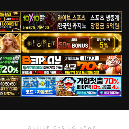
ONLINE CASINO NEWS