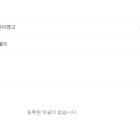
플레이앤고
골드
등록된 댓글이 없습니다.