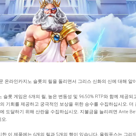
문 온라인카지노 슬롯의 릴을 돌리면서 그리스 신화의 신에 대해 알
롯 게임은 6개의 릴, 높은 변동성 및 96.50% RTP와 함께 제공되
의 기회를 제공하고 궁극적인 보상을 위한 승수를 수집하십시오. 더 
에 도달하기 위해 산란을 수집하십시오. 지불금을 늘리려면 Ante Be
오.
시한 이 제품에는 6개의 릴과 5개의 행이 있습니다. 올림푸스는 그리