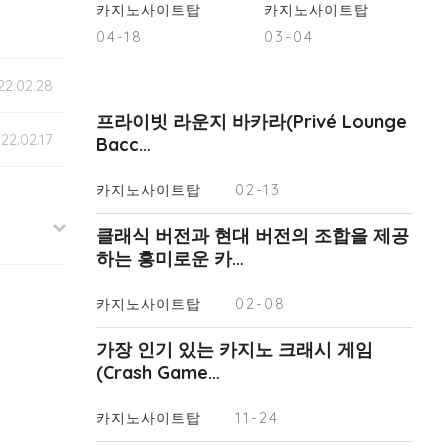
카지노사이트탑
카지노사이트탑
04-18
03-04
22.02.28
프라이빗 라운지 바카라(Privé Lounge
22.02.17
Bacc…
02-13
카지노사이트탑
클래식 버전과 현대 버전의 조합을 제공
하는 흥미로운 카…
02-08
카지노사이트탑
가장 인기 있는 카지노 크래시 게임
(Crash Game…
11-24
카지노사이트탑