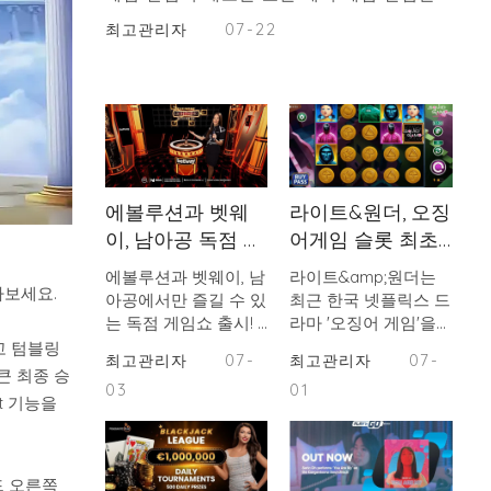
새롭게 정의할 획기적인 움직임으로,
07-22
최고관리자
BC.Game과 PopOK Gaming이 혁신적인
파트너십을 발표했습니다. 이 전략적 동맹은
두 브랜드의 강점을 결합하여 향상된 게임
경험과 혁신적인 콘텐츠를 제공할 것을 약속
합니다. BC.Game과 PopOK Gaming의 혁
신적인 협력, 온라…
에볼루션과 벳웨
라이트&원더, 오징
이, 남아공 독점 게
어게임 슬롯 최초
임…
…
에볼루션과 벳웨이, 남
라이트&amp;원더는
아보세요.
아공에서만 즐길 수 있
최근 한국 넷플릭스 드
는 독점 게임쇼 출시! …
라마 '오징어 게임'을…
고 텀블링
07-
07-
최고관리자
최고관리자
큰 최종 승
03
01
t 기능을
드 오른쪽