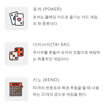
포커 (POKER)
포커는 플레잉 카드로 즐기는 카드 게임
의 한 종류이다.
다이사이(TAI SAI)
주사위를 흔들어 숫자의 조합으로 배팅하
는 즉흥적인 게임이다.
키노 (KENO)
80개의 번호표와 복권 추첨을 할 때 사용
하는 20개의 공으로 게임을 한다.