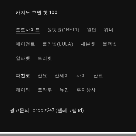
카지노 호텔 핫 100
토토사이트
원벳원(1BET1)
원탑
위너
에이전트
룰라벳(LULA)
세븐벳
블랙벳
알파벳
토리벳
파친코
산요
산세이
사미
산쿄
헤이와
쿄라쿠
뉴긴
후지상사
광고문의 : probiz247 (텔레그램 id)