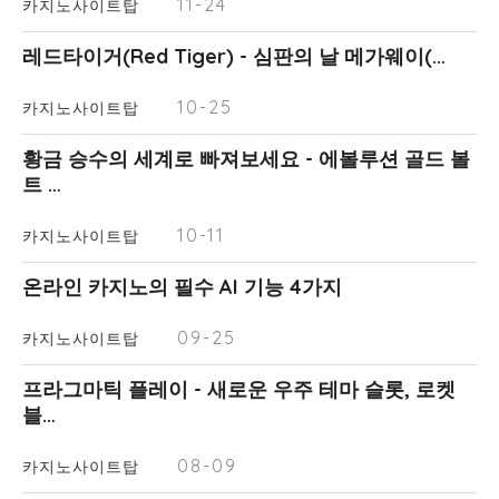
11-24
카지노사이트탑
레드타이거(Red Tiger) - 심판의 날 메가웨이(…
10-25
카지노사이트탑
황금 승수의 세계로 빠져보세요 - 에볼루션 골드 볼
트 …
10-11
카지노사이트탑
온라인 카지노의 필수 AI 기능 4가지
09-25
카지노사이트탑
프라그마틱 플레이 - 새로운 우주 테마 슬롯, 로켓
블…
08-09
카지노사이트탑