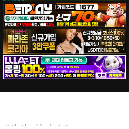
ONLINE CASINO SLOT