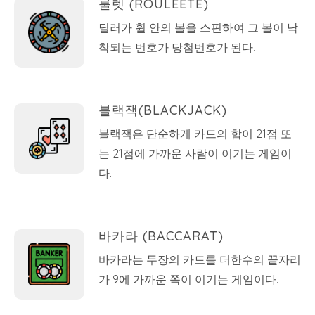
룰렛 (ROULEETE)
딜러가 휠 안의 볼을 스핀하여 그 볼이 낙
착되는 번호가 당첨번호가 된다.
블랙잭(BLACKJACK)
블랙잭은 단순하게 카드의 합이 21점 또
는 21점에 가까운 사람이 이기는 게임이
다.
바카라 (BACCARAT)
바카라는 두장의 카드를 더한수의 끝자리
가 9에 가까운 쪽이 이기는 게임이다.