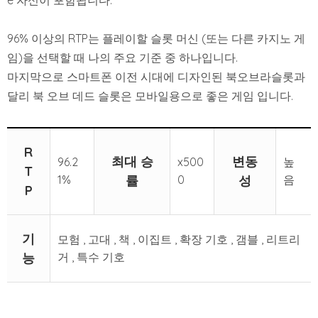
96% 이상의 RTP는 플레이할 슬롯 머신 (또는 다른 카지노 게
임)을 선택할 때 나의 주요 기준 중 하나입니다.
마지막으로 스마트폰 이전 시대에 디자인된 북오브라슬롯과
달리 북 오브 데드 슬롯은 모바일용으로 좋은 게임 입니다.
R
최대 승
변동
96.2
x500
높
T
1%
률
0
성
음
P
기
모험 , 고대 , 책 , 이집트 , 확장 기호 , 갬블 , 리트리
능
거 , 특수 기호