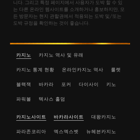
니다. 그리고 특정 페이지에서 사용자가 도박 할 수 있
는 다른 온라인 웹사이트를 소개하거나 홍보하지만, 모
든 방문자는 현지 관할권에서 적용되는 도박 및/또는
도박 규정을 확인하는 것이 좋습니다.
카지노
카지노 역사 및 유래
카지노 통계 현황
온라인카지노 역사
룰렛
블랙잭
바카라
포커
다이사이
키노
파워볼
텍사스 홀덤
카지노사이트
바카라사이트
대왕카지노
파라존코리아
엑스엑스벳
뉴헤븐카지노