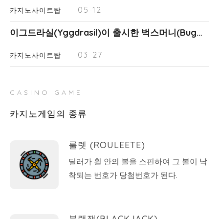
05-12
카지노사이트탑
이그드라실(Yggdrasil)이 출시한 벅스머니(Bug…
03-27
카지노사이트탑
CASINO GAME
카지노게임의 종류
룰렛 (ROULEETE)
딜러가 휠 안의 볼을 스핀하여 그 볼이 낙
착되는 번호가 당첨번호가 된다.
블랙잭(BLACKJACK)