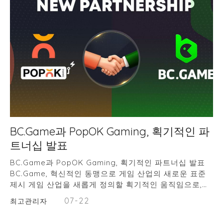
BC.Game과 PopOK Gaming, 획기적인 파
트너십 발표
BC.Game과 PopOK Gaming, 획기적인 파트너십 발표
BC.Game, 혁신적인 동맹으로 게임 산업의 새로운 표준
제시 게임 산업을 새롭게 정의할 획기적인 움직임으로,
BC.Game과 PopOK Gaming이 혁신적인 파트너십을 발
07-22
최고관리자
표했습니다. 이 전략적 동맹은 두 브랜드의 강점을 결합하
여 향상된 게임 경험과 혁신적인 콘텐츠를 제공할 것을 약