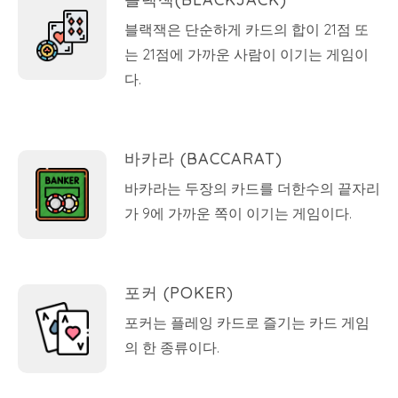
블랙잭은 단순하게 카드의 합이 21점 또
는 21점에 가까운 사람이 이기는 게임이
다.
바카라 (BACCARAT)
바카라는 두장의 카드를 더한수의 끝자리
가 9에 가까운 쪽이 이기는 게임이다.
포커 (POKER)
포커는 플레잉 카드로 즐기는 카드 게임
의 한 종류이다.