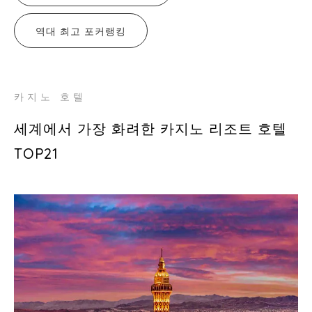
역대 최고 포커랭킹
카지노 호텔
세계에서 가장 화려한 카지노 리조트 호텔
TOP21