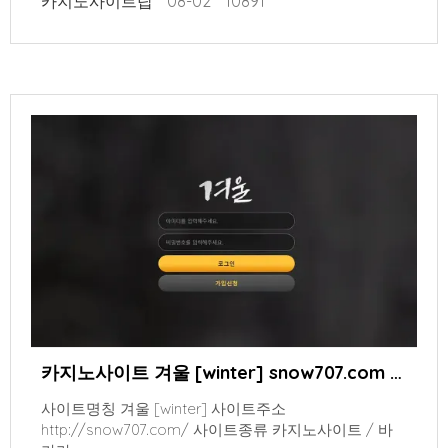
카지노사이트탑
08-02
10891
카지노사이트 겨울 [winter] snow707.com 먹튀사이트 검증
사이트명칭 겨울 [winter] 사이트주소
http://snow707.com/ 사이트종류 카지노사이트 / 바