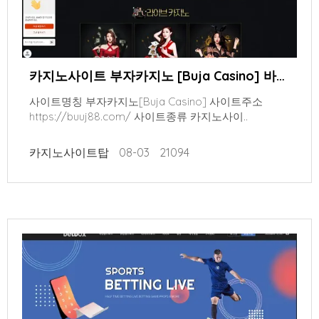
카지노사이트 부자카지노 [Buja Casino] 바카라 buuj88.com 먹튀사이트 검증
사이트명칭 부자카지노[Buja Casino] 사이트주소
https://buuj88.com/ 사이트종류 카지노사이..
카지노사이트탑
08-03
21094