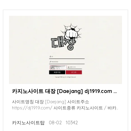
카지노사이트 대장 [Daejang] dj1919.com 먹튀사이트 검증
사이트명칭 대장 [Daejang] 사이트주소
https://dj1919.com/ 사이트종류 카지노사이트 / 바카..
카지노사이트탑
08-02
10342