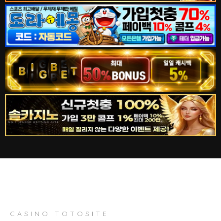
CASINO TOTOSITE