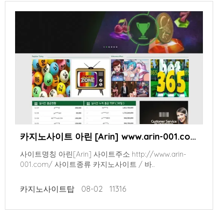
카지노사이트 아린 [Arin] www.arin-001.com 먹튀사이트 검증
사이트명칭 아린[Arin] 사이트주소 http://www.arin-
001.com/ 사이트종류 카지노사이트 / 바..
카지노사이트탑
08-02
11316