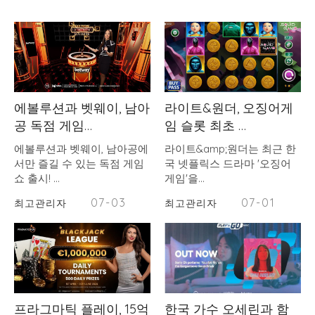
속합니다. BC.Game과 PopOK Gaming의 혁신적인 협
력, 온라…
에볼루션과 벳웨이, 남아
라이트&원더, 오징어게
공 독점 게임…
임 슬롯 최초 …
에볼루션과 벳웨이, 남아공에
라이트&amp;원더는 최근 한
서만 즐길 수 있는 독점 게임
국 넷플릭스 드라마 '오징어
쇼 출시! …
게임'을…
07-03
07-01
최고관리자
최고관리자
프라그마틱 플레이, 15억
한국 가수 오세린과 함