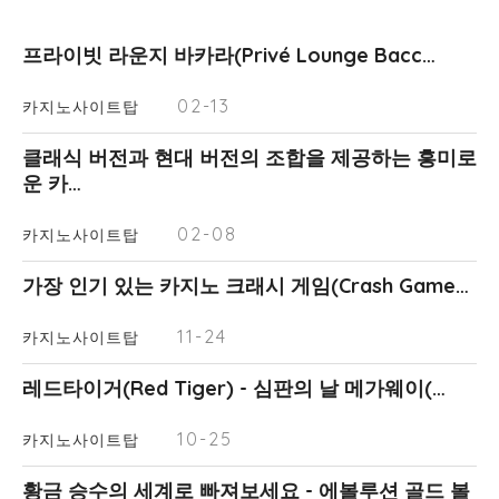
프라이빗 라운지 바카라(Privé Lounge Bacc…
02-13
카지노사이트탑
클래식 버전과 현대 버전의 조합을 제공하는 흥미로
운 카…
02-08
카지노사이트탑
가장 인기 있는 카지노 크래시 게임(Crash Game…
11-24
카지노사이트탑
레드타이거(Red Tiger) - 심판의 날 메가웨이(…
10-25
카지노사이트탑
황금 승수의 세계로 빠져보세요 - 에볼루션 골드 볼