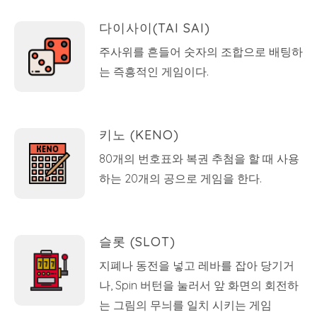
다이사이(TAI SAI)
주사위를 흔들어 숫자의 조합으로 배팅하
는 즉흥적인 게임이다.
키노 (KENO)
80개의 번호표와 복권 추첨을 할 때 사용
하는 20개의 공으로 게임을 한다.
슬롯 (SLOT)
지폐나 동전을 넣고 레바를 잡아 당기거
나, Spin 버턴을 눌러서 앞 화면의 회전하
는 그림의 무늬를 일치 시키는 게임