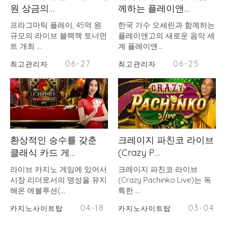
원 상금의…
께하는 플레이앤…
프라그마틱 플레이, 45억 원
한국 가수 오세린과 함께하는
규모의 라이브 블랙잭 토너먼
플레이앤고의 새로운 음악 세
트 개최 …
계 플레이앤…
06-27
06-25
최고관리자
최고관리자
환상적인 승수를 갖춘
크레이지 파친코 라이브
클래식 카드 게…
(Crazy P…
라이브 카지노 게임에 있어서
크레이지 파친코 라이브
시장 리더로서의 명성을 유지
(Crazy Pachinko Live)는 독
해온 에볼루션(…
특한 …
04-18
03-04
카지노사이트탑
카지노사이트탑