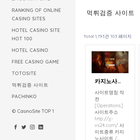
RANKING OF ONLINE
먹튀검증 사이트
CASINO SITES
HOTEL CASINO SITE
Total 1,793건
103 페이지
HOT 100
HOTEL CASINO
FREE CASINO GAME
TOTOSITE
카지노사이트 작전 [Operations] jj-vs24.com 먹튀사이트 검증
먹튀검증 사이트
사이트명칭 작
PACHINKO
전
[Operations]
© CasinoSite TOP 1
사이트주소
http://jj-
vs24.com/ 사
이트종류 카지
노사이트 /..