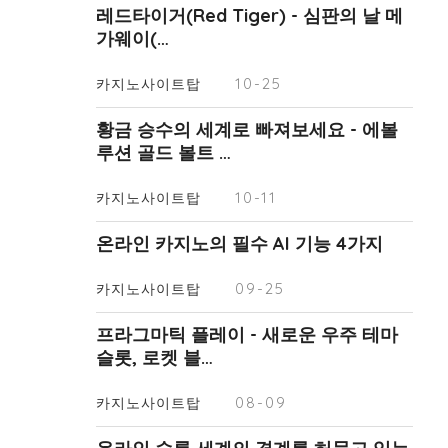
레드타이거(Red Tiger) - 심판의 날 메
가웨이(…
10-25
카지노사이트탑
황금 승수의 세계로 빠져보세요 - 에볼
루션 골드 볼트 …
10-11
카지노사이트탑
온라인 카지노의 필수 AI 기능 4가지
09-25
카지노사이트탑
프라그마틱 플레이 - 새로운 우주 테마
슬롯, 로켓 블…
08-09
카지노사이트탑