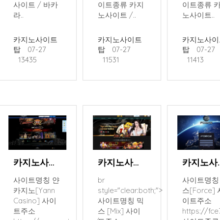
사이트 / 바카
이트종류 카지
이트종류 
라..
노사이트 /..
노사이트..
카지노사이트
카지노사이트
카지노사이
탑
07-27
탑
07-27
탑
07-27
13435
11531
11413
카지노사이트 얀카지노 [Yann Casino] yanncasino.com 먹튀사이트 검증
카지노사이트 믹스 [Mix] mix-0101.com 먹튀사이트 검증
카지노사이트 포스 [Fo
사이트명칭 얀
br
사이트명칭
카지노[Yann
style="clear:both;">
스[Force]
Casino] 사이
사이트명칭 믹
이트주소
트주소
스 [Mix] 사이
https://fc