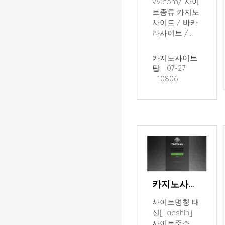
vv.com/ 사이
트종류 카지노
사이트 / 바카
라사이트 /..
카지노사이트
탑
07-27
10806
카지노사이트 태신 [Taeshin] dash222.com 먹튀사이트 검증
사이트명칭 태
신[Taeshin]
사이트주소