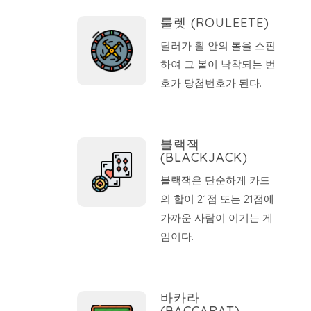
룰렛 (ROULEETE)
딜러가 휠 안의 볼을 스핀
하여 그 볼이 낙착되는 번
호가 당첨번호가 된다.
블랙잭
(BLACKJACK)
블랙잭은 단순하게 카드
의 합이 21점 또는 21점에
가까운 사람이 이기는 게
임이다.
바카라
(BACCARAT)