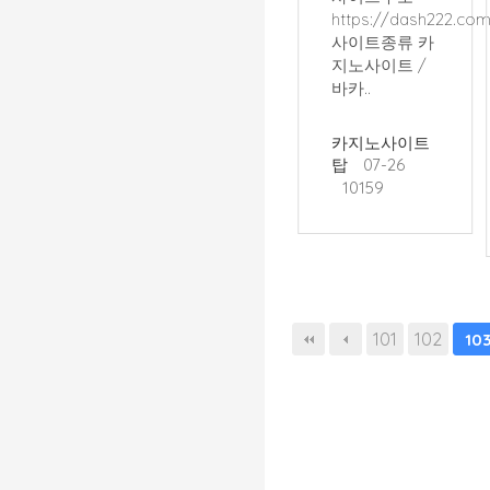
https://dash222.co
사이트종류 카
지노사이트 /
바카..
카지노사이트
탑
07-26
10159
다음
맨끝
101
102
10