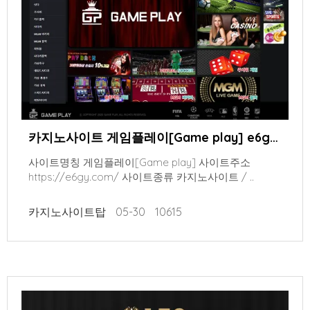
카지노사이트 게임플레이[Game play] e6gy.com 먹튀사이트 검증
사이트명칭 게임플레이[Game play] 사이트주소
https://e6gy.com/ 사이트종류 카지노사이트 / ..
카지노사이트탑
05-30
10615