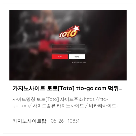
카지노사이트 토토[Toto] tto-go.com 먹튀사이트 검증
사이트명칭 토토[Toto] 사이트주소 https://tto-
go.com/ 사이트종류 카지노사이트 / 바카라사이트..
카지노사이트탑
05-26
10831