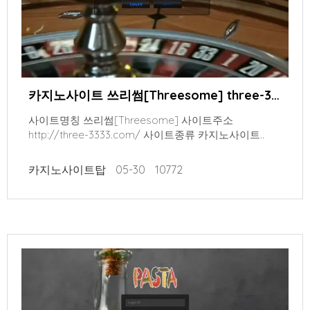
카지노사이트 쓰리썸[Threesome] three-3333.com 먹튀사이트 검증
사이트명칭 쓰리썸[Threesome] 사이트주소
http://three-3333.com/ 사이트종류 카지노사이트..
카지노사이트탑
05-30
10772