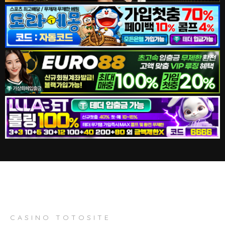
CASINO TOTOSITE