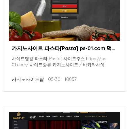
카지노사이트 파스타[Pasta] ps-01.com 먹튀사이트 검증
사이트명칭 파스타[Pasta] 사이트주소 https://ps-
01.com/ 사이트종류 카지노사이트 / 바카라사이..
카지노사이트탑
05-30
10857