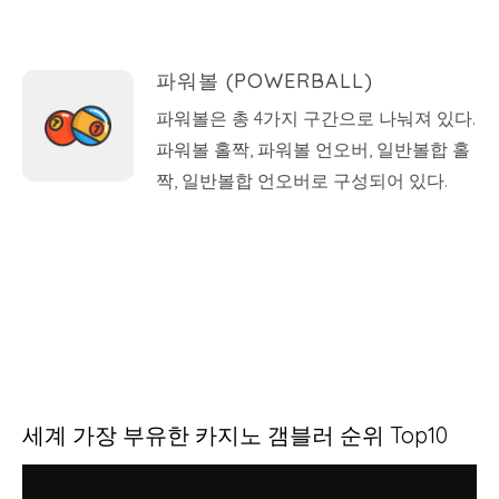
파워볼 (POWERBALL)
파워볼은 총 4가지 구간으로 나눠져 있다.
파워볼 홀짝, 파워볼 언오버, 일반볼합 홀
짝, 일반볼합 언오버로 구성되어 있다.
세계 가장 부유한 카지노 갬블러 순위 Top10