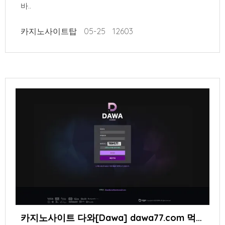
바..
카지노사이트탑
05-25
12603
카지노사이트 다와[Dawa] dawa77.com 먹튀사이트 검증