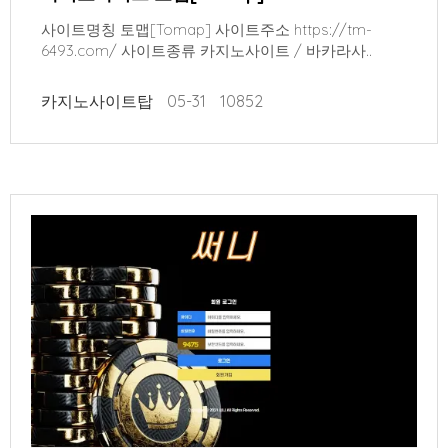
사이트명칭 토맵[Tomap] 사이트주소 https://tm-
6493.com/ 사이트종류 카지노사이트 / 바카라사..
카지노사이트탑
05-31
10852