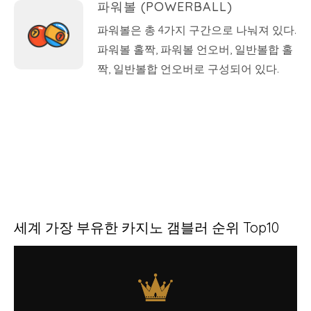
파워볼 (POWERBALL)
파워볼은 총 4가지 구간으로 나눠져 있다.
파워볼 홀짝, 파워볼 언오버, 일반볼합 홀
짝, 일반볼합 언오버로 구성되어 있다.
세계 가장 부유한 카지노 갬블러 순위 Top10