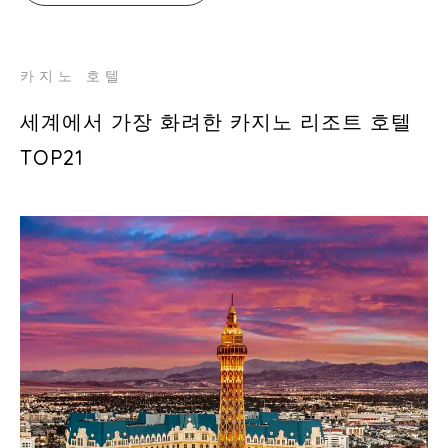
카지노 호텔
세계에서 가장 화려한 카지노 리조트 호텔
TOP21