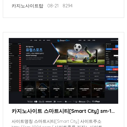
카지노사이트탑
08-21
8294
카지노사이트 스마트시티[Smart City] sm-1004.com 먹튀사이트 검증
사이트명칭 스마트시티[Smart City] 사이트주소