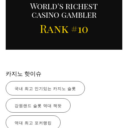
World's richest
casino gambler
Rank #10
카지노 핫이슈
국내 최고 인기있는 카지노 슬롯
강원랜드 슬롯 역대 잭팟
역대 최고 포커랭킹