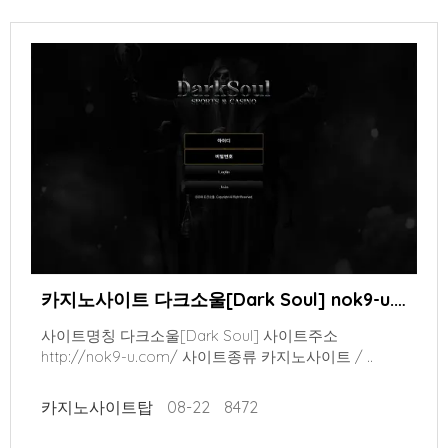
카지노사이트 다크소울[Dark Soul] nok9-u.com 먹튀사이트 검증
사이트명칭 다크소울[Dark Soul] 사이트주소
http://nok9-u.com/ 사이트종류 카지노사이트 / ..
카지노사이트탑
08-22
8472