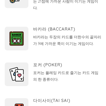
는 21점에 가까운 사람이 이기는 게임이
다.
바카라 (BACCARAT)
바카라는 두장의 카드를 더한수의 끝자리
가 9에 가까운 쪽이 이기는 게임이다.
포커 (POKER)
포커는 플레잉 카드로 즐기는 카드 게임
의 한 종류이다.
다이사이(TAI SAI)