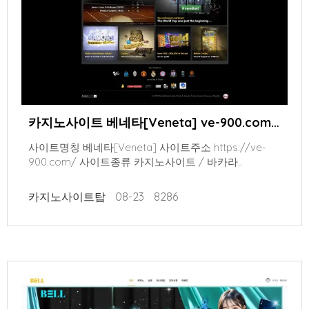
카지노사이트 베네타[Veneta] ve-900.com 먹튀사이트 검증
사이트명칭 베네타[Veneta] 사이트주소 https://ve-
900.com/ 사이트종류 카지노사이트 / 바카라..
카지노사이트탑
08-23
8286