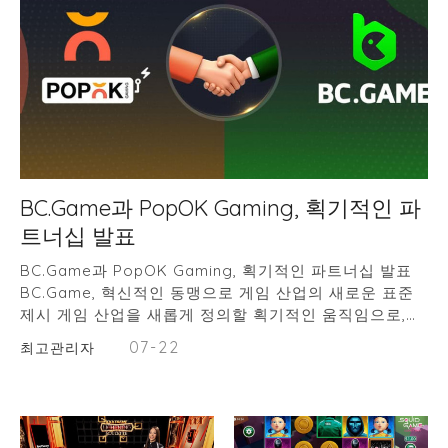
BC.Game과 PopOK Gaming, 획기적인 파
트너십 발표
BC.Game과 PopOK Gaming, 획기적인 파트너십 발표
BC.Game, 혁신적인 동맹으로 게임 산업의 새로운 표준
제시 게임 산업을 새롭게 정의할 획기적인 움직임으로,
BC.Game과 PopOK Gaming이 혁신적인 파트너십을 발
07-22
최고관리자
표했습니다. 이 전략적 동맹은 두 브랜드의 강점을 결합하
여 향상된 게임 경험과 혁신적인 콘텐츠를 제공할 것을 약
속합니다. BC.Game과 PopOK Gaming의 혁신적인 협
력, 온라…