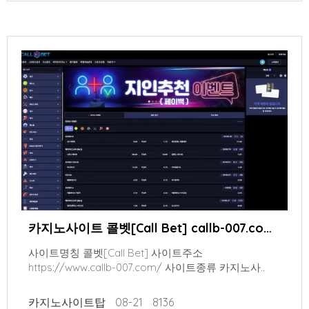
카지노사이트 콜벳[Call Bet] callb-007.com 먹튀사이트 검증
사이트명칭 콜벳[Call Bet] 사이트주소
https://www.callb-007.com/ 사이트종류 카지노사..
카지노사이트탑
08-21
8136