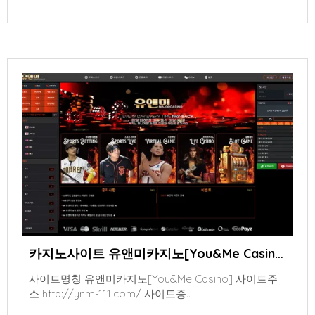
카지노사이트 유앤미카지노[You&Me Casino] ynm-111.com 먹튀사이트 검증
사이트명칭 유앤미카지노[You&Me Casino] 사이트주
소 http://ynm-111.com/ 사이트종..