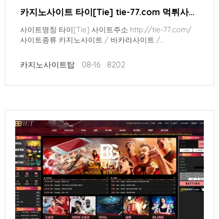
카지노사이트 타이[Tie] tie-77.com 먹튀사이트 검증
사이트명칭 타이[Tie] 사이트주소 http://tie-77.com/
사이트종류 카지노사이트 / 바카라사이트 /..
카지노사이트탑
08-16
8202