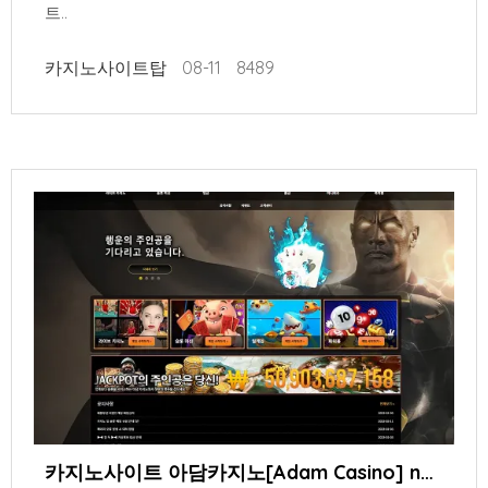
트..
카지노사이트탑
08-11
8489
카지노사이트 아담카지노[Adam Casino] nk-404.com 먹튀사이트 검증