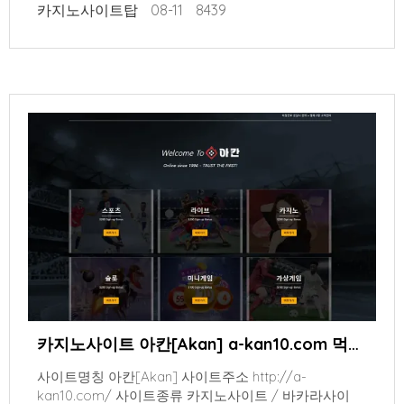
카지노사이트탑
08-11
8439
카지노사이트 아칸[Akan] a-kan10.com 먹튀사이트 검증
사이트명칭 아칸[Akan] 사이트주소 http://a-
kan10.com/ 사이트종류 카지노사이트 / 바카라사이