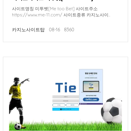
사이트명칭 미투벳[Me too Bet] 사이트주소
https://www.me-11.com/ 사이트종류 카지노사이..
카지노사이트탑
08-16
8360