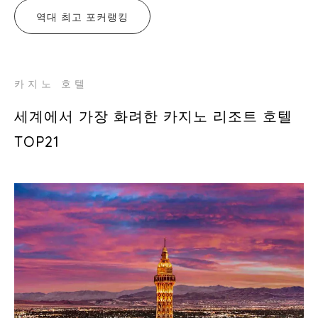
역대 최고 포커랭킹
카지노 호텔
세계에서 가장 화려한 카지노 리조트 호텔
TOP21