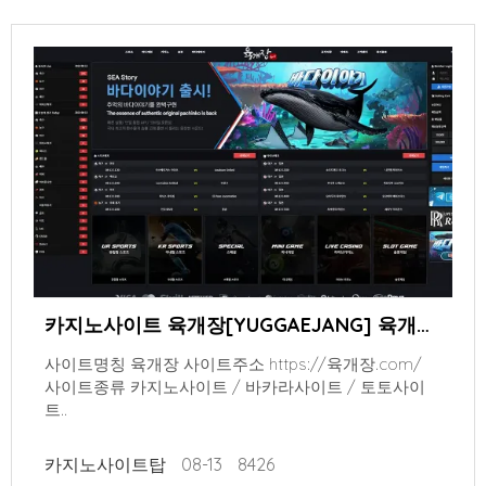
카지노사이트 육개장[YUGGAEJANG] 육개장.com 먹튀사이트 검증
사이트명칭 육개장 사이트주소 https://육개장.com/
사이트종류 카지노사이트 / 바카라사이트 / 토토사이
트..
카지노사이트탑
08-13
8426