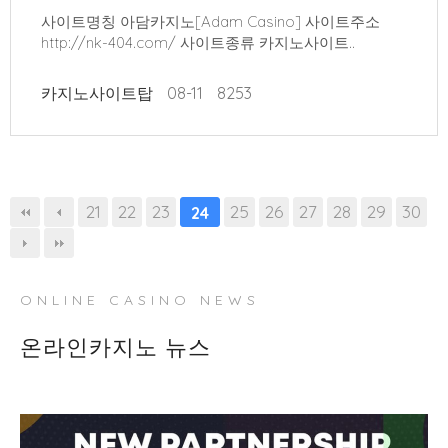
사이트명칭 아담카지노[Adam Casino] 사이트주소
http://nk-404.com/ 사이트종류 카지노사이트..
카지노사이트탑
08-11
8253
21
22
23
25
26
27
28
29
30
24
ONLINE CASINO NEWS
온라인카지노 뉴스