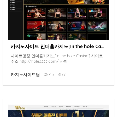
카지노사이트 인더홀카지노[In the hole Casino] hole3333.com 먹튀사이트 검증
사이트명칭 인더홀카지노[In the hole Casino] 사이트
주소 http://hole3333.com/ 사이..
카지노사이트탑
08-15
8177