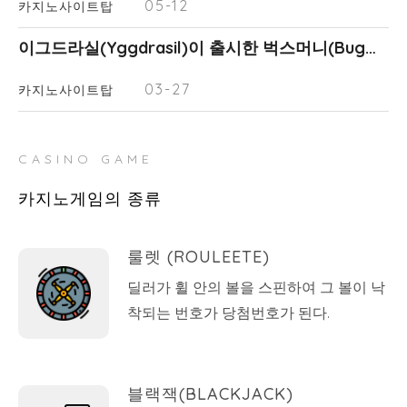
05-12
카지노사이트탑
이그드라실(Yggdrasil)이 출시한 벅스머니(Bug…
03-27
카지노사이트탑
CASINO GAME
카지노게임의 종류
룰렛 (ROULEETE)
딜러가 휠 안의 볼을 스핀하여 그 볼이 낙
착되는 번호가 당첨번호가 된다.
블랙잭(BLACKJACK)