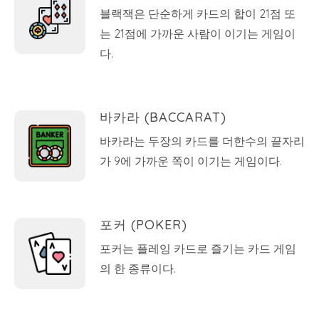
블랙잭은 단순하게 카드의 합이 21점 또
는 21점에 가까운 사람이 이기는 게임이
다.
바카라 (BACCARAT)
바카라는 두장의 카드를 더한수의 끝자리
가 9에 가까운 쪽이 이기는 게임이다.
포커 (POKER)
포커는 플레잉 카드로 즐기는 카드 게임
의 한 종류이다.