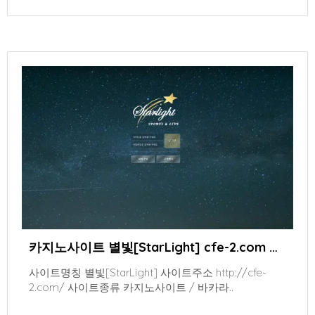
카지노사이트 별빛[StarLight] cfe-2.com 먹튀사이트 검증
사이트명칭 별빛[StarLight] 사이트주소 http://cfe-
2.com/ 사이트종류 카지노사이트 / 바카라..