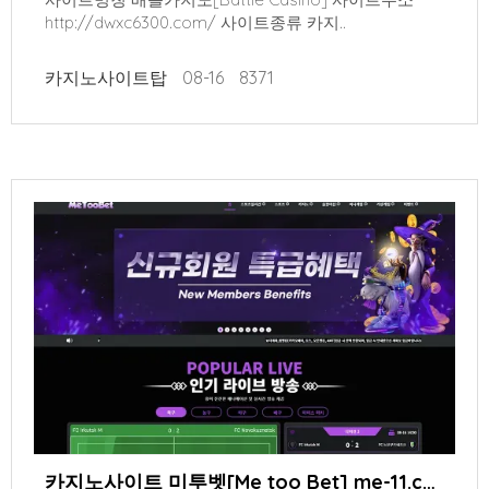
http://dwxc6300.com/ 사이트종류 카지..
카지노사이트탑
08-16
8371
카지노사이트 미투벳[Me too Bet] me-11.com 먹튀사이트 검증