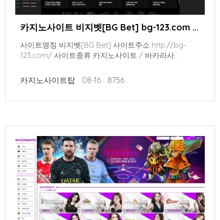
카지노사이트 비지벳[BG Bet] bg-123.com 먹튀사이트 검증
사이트명칭 비지벳[BG Bet] 사이트주소 http://bg-
123.com/ 사이트종류 카지노사이트 / 바카라사..
카지노사이트탑
08-16
8756