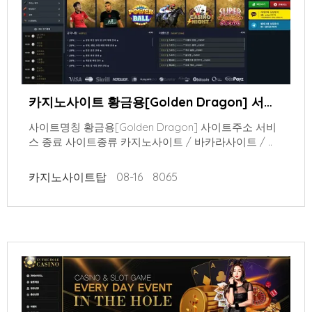
카지노사이트 황금용[Golden Dragon] 서비스 종료 먹튀사이트 검증
사이트명칭 황금용[Golden Dragon] 사이트주소 서비
스 종료 사이트종류 카지노사이트 / 바카라사이트 / ..
카지노사이트탑
08-16
8065