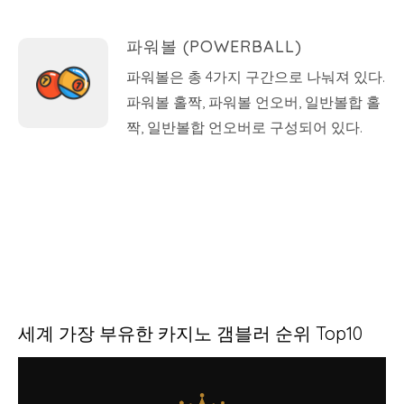
파워볼 (POWERBALL)
파워볼은 총 4가지 구간으로 나눠져 있다.
파워볼 홀짝, 파워볼 언오버, 일반볼합 홀
짝, 일반볼합 언오버로 구성되어 있다.
세계 가장 부유한 카지노 갬블러 순위 Top10