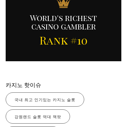
World's richest
casino gambler
Rank #10
카지노 핫이슈
국내 최고 인기있는 카지노 슬롯
강원랜드 슬롯 역대 잭팟