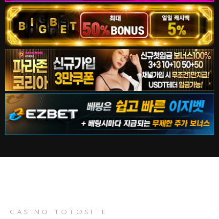
CASINO TOTOSITE