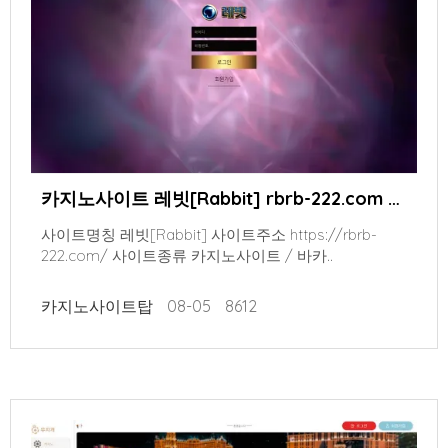
카지노사이트 레빗[Rabbit] rbrb-222.com 먹튀사이트 검증
사이트명칭 레빗[Rabbit] 사이트주소 https://rbrb-
222.com/ 사이트종류 카지노사이트 / 바카..
카지노사이트탑
08-05
8612