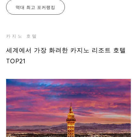
역대 최고 포커랭킹
카지노 호텔
세계에서 가장 화려한 카지노 리조트 호텔
TOP21