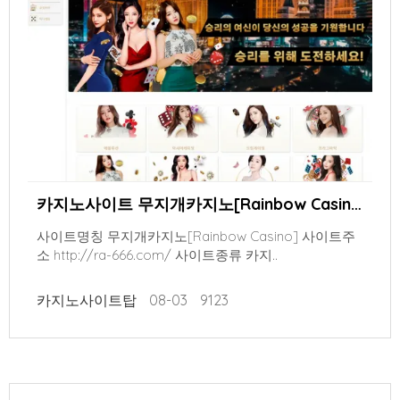
카지노사이트 무지개카지노[Rainbow Casino] ra-666.com 먹튀사이트 검증
사이트명칭 무지개카지노[Rainbow Casino] 사이트주
소 http://ra-666.com/ 사이트종류 카지..
카지노사이트탑
08-03
9123