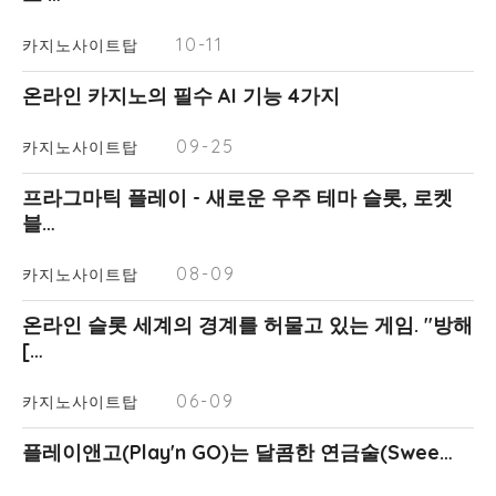
10-11
카지노사이트탑
온라인 카지노의 필수 AI 기능 4가지
09-25
카지노사이트탑
프라그마틱 플레이 - 새로운 우주 테마 슬롯, 로켓
블…
08-09
카지노사이트탑
온라인 슬롯 세계의 경계를 허물고 있는 게임. "방해
[…
06-09
카지노사이트탑
플레이앤고(Play'n GO)는 달콤한 연금술(Swee…