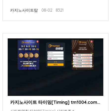
카지노사이트탑
08-02
8321
카지노사이트 타이밍[Timing] tm1004.com 먹튀사이트 검증