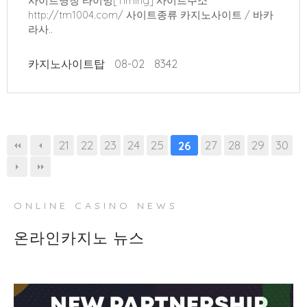
사이트명칭 타이밍[Timing] 사이트주소
http://tm1004.com/ 사이트종류 카지노사이트 / 바카
라사..
카지노사이트탑
08-02
8342
21
22
23
24
25
27
28
29
30
26
ONLINE CASINO NEWS
온라인카지노 뉴스