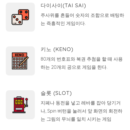
다이사이(TAI SAI)
주사위를 흔들어 숫자의 조합으로 배팅하
는 즉흥적인 게임이다.
키노 (KENO)
80개의 번호표와 복권 추첨을 할 때 사용
하는 20개의 공으로 게임을 한다.
슬롯 (SLOT)
지폐나 동전을 넣고 레바를 잡아 당기거
나, Spin 버턴을 눌러서 앞 화면의 회전하
는 그림의 무늬를 일치 시키는 게임