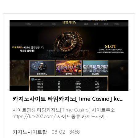
카지노사이트 타임카지노[Time Casino] kc-707.com 먹튀사이트 검증
사이트명칭 타임카지노[Time Casino] 사이트주소
https://kc-707.com/ 사이트종류 카지노사이..
카지노사이트탑
08-02
8468