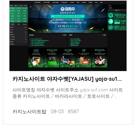
카지노사이트 야자수벳[YAJASU] yaja-su1.com 먹튀사이트 검증
사이트명칭 야자수벳 사이트주소 yaja-su1.com 사이트
종류 카지노사이트 / 바카라사이트 / 토토사이트 / ..
카지노사이트탑
08-03
8587