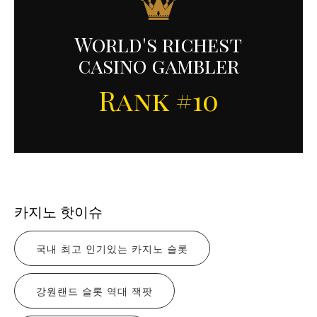
World's richest
casino gambler
Rank #10
카지노 핫이슈
국내 최고 인기있는 카지노 슬롯
강원랜드 슬롯 역대 잭팟