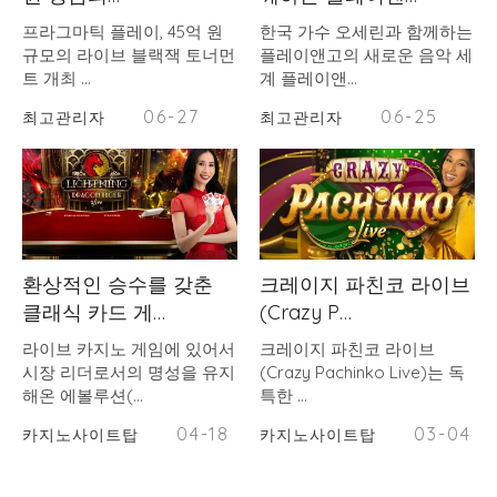
프라그마틱 플레이, 45억 원
한국 가수 오세린과 함께하는
규모의 라이브 블랙잭 토너먼
플레이앤고의 새로운 음악 세
트 개최 …
계 플레이앤…
06-27
06-25
최고관리자
최고관리자
환상적인 승수를 갖춘
크레이지 파친코 라이브
클래식 카드 게…
(Crazy P…
라이브 카지노 게임에 있어서
크레이지 파친코 라이브
시장 리더로서의 명성을 유지
(Crazy Pachinko Live)는 독
해온 에볼루션(…
특한 …
04-18
03-04
카지노사이트탑
카지노사이트탑