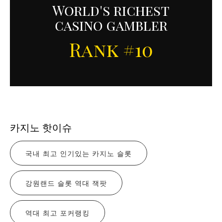
World's richest
casino gambler
Rank #10
카지노 핫이슈
국내 최고 인기있는 카지노 슬롯
강원랜드 슬롯 역대 잭팟
역대 최고 포커랭킹