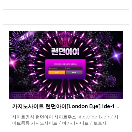
카지노사이트 런던아이[London Eye] lde-1.com 먹튀사이트 검증
사이트명칭 런던아이 사이트주소 http://lde-1.com/ 사
이트종류 카지노사이트 / 바카라사이트 / 토토사..