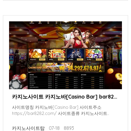
카지노사이트 카지노바[Casino Bar] bar8282.com 먹튀사이트 검증
사이트명칭 카지노바[Casino Bar] 사이트주소
https://bar8282.com/ 사이트종류 카지노사이트..
카지노사이트탑
07-18
8893