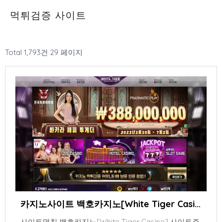
먹튀검증 사이트
Total 1,793건
29 페이지
카지노사이트 백호카지노[White Tiger Casino] hff33.com 먹튀사이트 검증
사이트명칭 백호카지노[White Tiger Casino] 사이트주