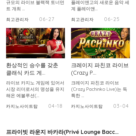
규모의 라이브 블랙잭 토너먼
플레이앤고의 새로운 음악 세
트 개최 …
계 플레이앤…
06-27
06-25
최고관리자
최고관리자
환상적인 승수를 갖춘
크레이지 파친코 라이브
클래식 카드 게…
(Crazy P…
라이브 카지노 게임에 있어서
크레이지 파친코 라이브
시장 리더로서의 명성을 유지
(Crazy Pachinko Live)는 독
해온 에볼루션(…
특한 …
04-18
03-04
카지노사이트탑
카지노사이트탑
프라이빗 라운지 바카라(Privé Lounge Bacc…