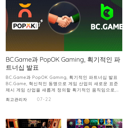
BC.Game과 PopOK Gaming, 획기적인 파
트너십 발표
BC.Game과 PopOK Gaming, 획기적인 파트너십 발표
BC.Game, 혁신적인 동맹으로 게임 산업의 새로운 표준
제시 게임 산업을 새롭게 정의할 획기적인 움직임으로,
BC.Game과 PopOK Gaming이 혁신적인 파트너십을 발
07-22
최고관리자
표했습니다. 이 전략적 동맹은 두 브랜드의 강점을 결합하
여 향상된 게임 경험과 혁신적인 콘텐츠를 제공할 것을 약
속합니다. BC.Game과 PopOK Gaming의 혁신적인 협
력, 온라…