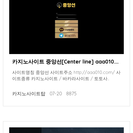
카지노사이트 중앙선[Center line] aaa010.com 먹튀사이트 검증
사이트명칭 중앙선 사이트주소 http://aaa010.com/ 사
이트종류 카지노사이트 / 바카라사이트 / 토토사..
카지노사이트탑
07-20
8875