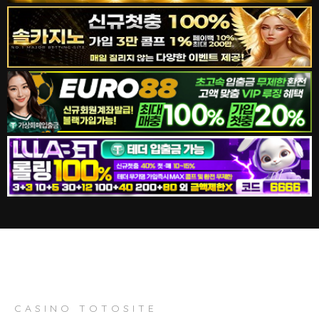
CASINO TOTOSITE