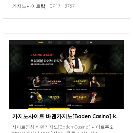
카지노사이트탑
07-17
8757
카지노사이트 바덴카지노[Baden Casino] kks144.com 먹튀사이트 검증
사이트명칭 바덴카지노[Baden Casino] 사이트주소