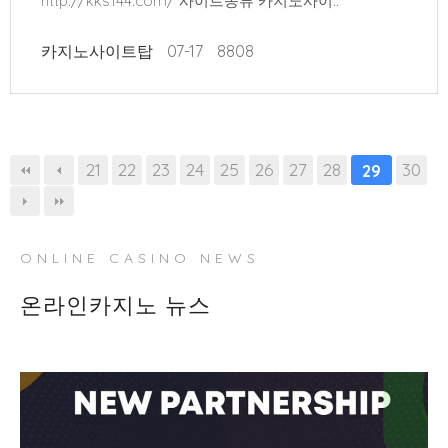
http://kks144.com/ 사이트종류 카지노사이..
카지노사이트탑
07-17
8808
21
22
23
24
25
26
27
28
30
29
ONLINE CASINO NEWS
온라인카지노 뉴스