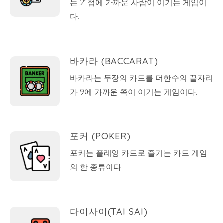
는 21점에 가까운 사람이 이기는 게임이
다.
바카라 (BACCARAT)
바카라는 두장의 카드를 더한수의 끝자리
가 9에 가까운 쪽이 이기는 게임이다.
포커 (POKER)
포커는 플레잉 카드로 즐기는 카드 게임
의 한 종류이다.
다이사이(TAI SAI)