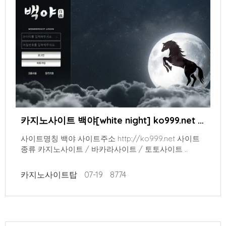
카지노사이트 백야[white night] ko999.net 먹튀사이트 검증
사이트명칭 백야 사이트주소 http://ko999.net 사이트
종류 카지노사이트 / 바카라사이트 / 토토사이트 ..
카지노사이트탑
07-19
8774