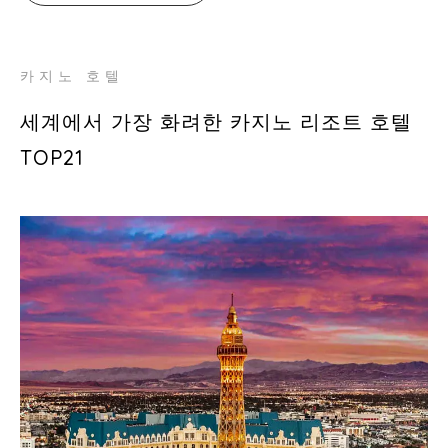
카지노 호텔
세계에서 가장 화려한 카지노 리조트 호텔
TOP21