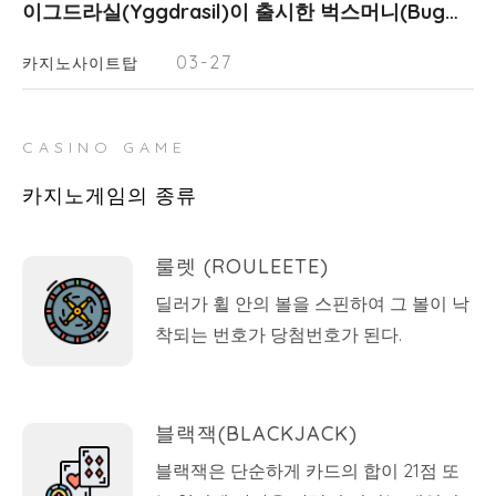
이그드라실(Yggdrasil)이 출시한 벅스머니(Bug…
03-27
카지노사이트탑
CASINO GAME
카지노게임의 종류
룰렛 (ROULEETE)
딜러가 휠 안의 볼을 스핀하여 그 볼이 낙
착되는 번호가 당첨번호가 된다.
블랙잭(BLACKJACK)
블랙잭은 단순하게 카드의 합이 21점 또