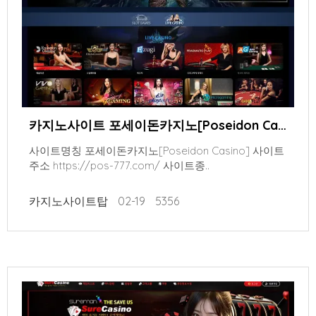
카지노사이트 포세이돈카지노[Poseidon Casino] pos-777.com 먹튀사이트 검증
사이트명칭 포세이돈카지노[Poseidon Casino] 사이트
주소 https://pos-777.com/ 사이트종..
카지노사이트탑
02-19
5356