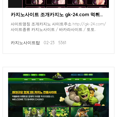
카지노사이트 조개카지노 gk-24.com 먹튀사이트 검증
사이트명칭 조개카지노 사이트주소 http://gk-24.com/
사이트종류 카지노사이트 / 바카라사이트 / 토토..
카지노사이트탑
02-23
5361