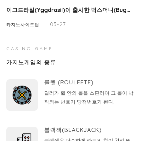
이그드라실(Yggdrasil)이 출시한 벅스머니(Bug…
03-27
카지노사이트탑
CASINO GAME
카지노게임의 종류
룰렛 (ROULEETE)
딜러가 휠 안의 볼을 스핀하여 그 볼이 낙
착되는 번호가 당첨번호가 된다.
블랙잭(BLACKJACK)
블랙잭은 단순하게 카드의 합이 21점 또