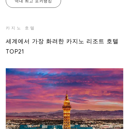
역대 최고 포커랭킹
카지노 호텔
세계에서 가장 화려한 카지노 리조트 호텔
TOP21