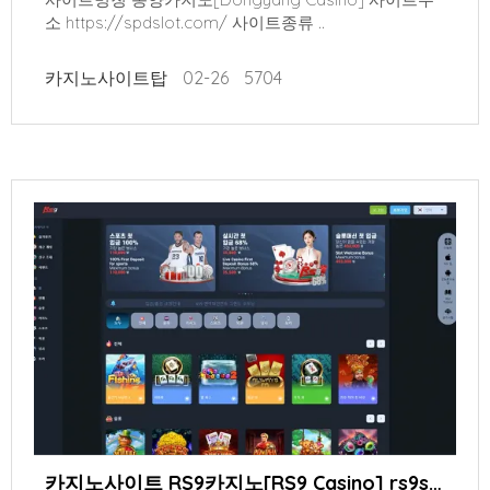
소 https://spdslot.com/ 사이트종류 ..
카지노사이트탑
02-26
5704
카지노사이트 RS9카지노[RS9 Casino] rs9sports.com 먹튀사이트 검증