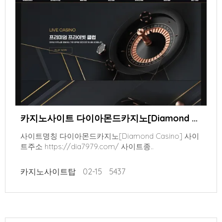
카지노사이트 다이아몬드카지노[Diamond Casino] dia7979.com 먹튀사이트 검증
사이트명칭 다이아몬드카지노[Diamond Casino] 사이
트주소 https://dia7979.com/ 사이트종..
카지노사이트탑
02-15
5437