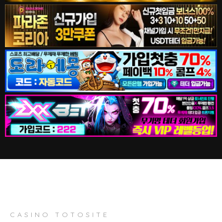
CASINO TOTOSITE