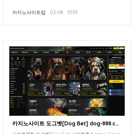
카지노사이트탑
02-08
5593
카지노사이트 도그벳[Dog Bet] dog-888.com 먹튀사이트 검증