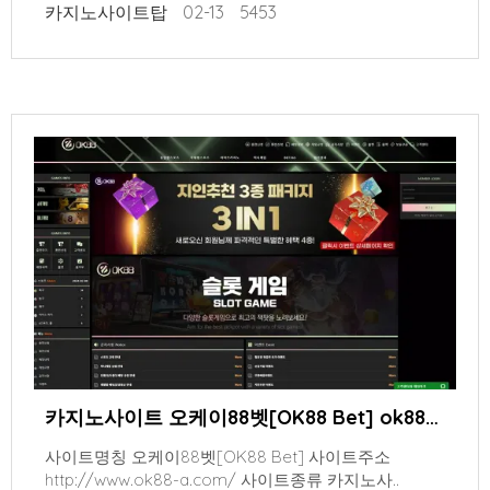
카지노사이트탑
02-13
5453
카지노사이트 오케이88벳[OK88 Bet] ok88-a.com 먹튀사이트 검증
사이트명칭 오케이88벳[OK88 Bet] 사이트주소
http://www.ok88-a.com/ 사이트종류 카지노사..