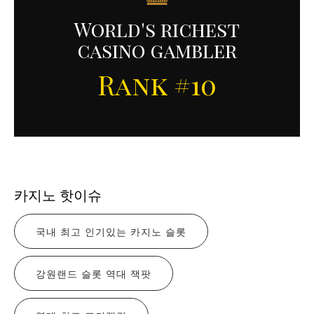
World's richest
casino gambler
Rank #10
카지노 핫이슈
국내 최고 인기있는 카지노 슬롯
강원랜드 슬롯 역대 잭팟