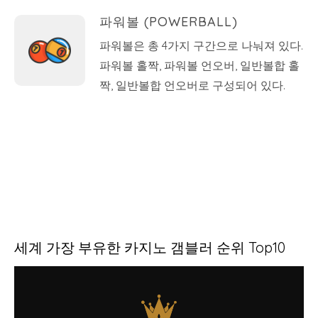
파워볼 (POWERBALL)
파워볼은 총 4가지 구간으로 나눠져 있다.
파워볼 홀짝, 파워볼 언오버, 일반볼합 홀
짝, 일반볼합 언오버로 구성되어 있다.
세계 가장 부유한 카지노 갬블러 순위 Top10