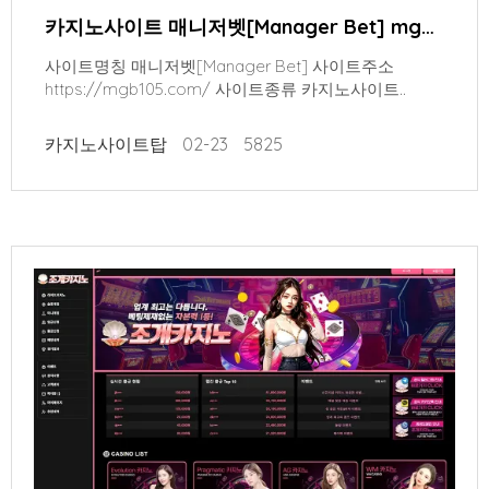
카지노사이트 매니저벳[Manager Bet] mgb105.com 먹튀사이트 검증
사이트명칭 매니저벳[Manager Bet] 사이트주소
https://mgb105.com/ 사이트종류 카지노사이트..
카지노사이트탑
02-23
5825