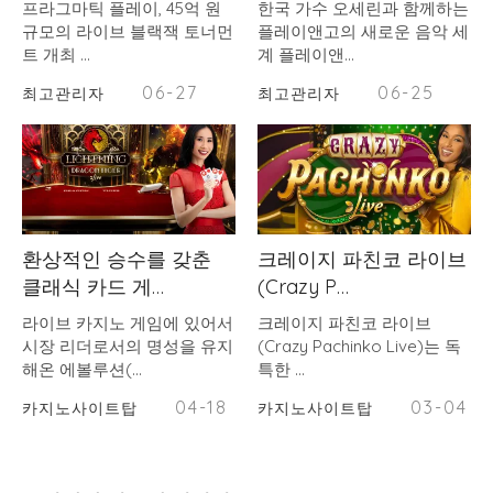
프라그마틱 플레이, 45억 원
한국 가수 오세린과 함께하는
규모의 라이브 블랙잭 토너먼
플레이앤고의 새로운 음악 세
트 개최 …
계 플레이앤…
06-27
06-25
최고관리자
최고관리자
환상적인 승수를 갖춘
크레이지 파친코 라이브
클래식 카드 게…
(Crazy P…
라이브 카지노 게임에 있어서
크레이지 파친코 라이브
시장 리더로서의 명성을 유지
(Crazy Pachinko Live)는 독
해온 에볼루션(…
특한 …
04-18
03-04
카지노사이트탑
카지노사이트탑