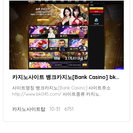
카지노사이트 뱅크카지노[Bank Casino] bk045.com 먹튀사이트 검증
사이트명칭 뱅크카지노[Bank Casino] 사이트주소
http://www.bk045.com/ 사이트종류 카지노..
카지노사이트탑
10-31
6751