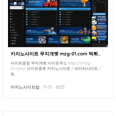
카지노사이트 무지개벳 mzg-01.com 먹튀사이트 검증
사이트명칭 무지개벳 사이트주소 https://mzg-
01.com/ 사이트종류 카지노사이트 / 바카라사이트 /
토..
카지노사이트탑
11-01
6523