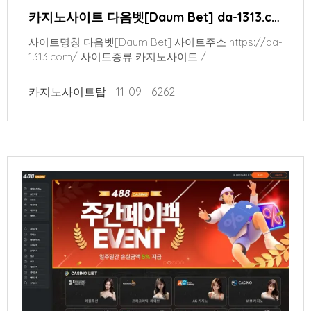
카지노사이트 다음벳[Daum Bet] da-1313.com 먹튀사이트 검증
사이트명칭 다음벳[Daum Bet] 사이트주소 https://da-
1313.com/ 사이트종류 카지노사이트 / ..
카지노사이트탑
11-09
6262