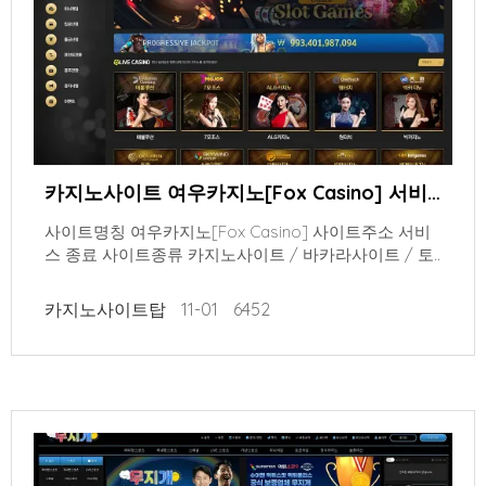
카지노사이트 여우카지노[Fox Casino] 서비스 종료 먹튀사이트 검증
사이트명칭 여우카지노[Fox Casino] 사이트주소 서비
스 종료 사이트종류 카지노사이트 / 바카라사이트 / 토..
카지노사이트탑
11-01
6452