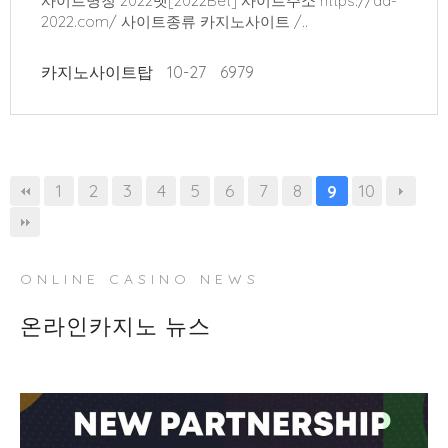
사이트명칭 2022벳[2022Bet] 사이트주소 https://aa-
2022.com/ 사이트종류 카지노사이트 /..
카지노사이트탑
10-27
6979
1
2
3
4
5
6
7
8
10
9
ONLINE CASINO NEWS
온라인카지노 뉴스