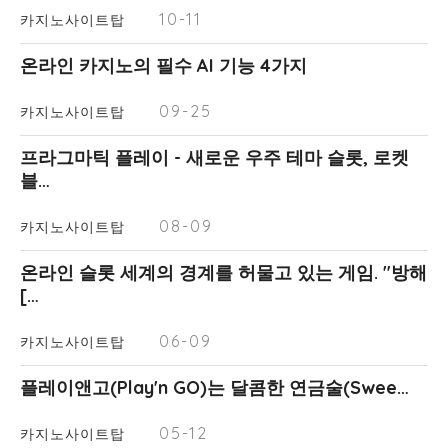
10-11
카지노사이트탑
온라인 카지노의 필수 AI 기능 4가지
09-25
카지노사이트탑
프라그마틱 플레이 - 새로운 우주 테마 슬롯, 로켓
블…
08-09
카지노사이트탑
온라인 슬롯 세계의 경계를 허물고 있는 게임. "방해
[…
06-09
카지노사이트탑
플레이앤고(Play'n GO)는 달콤한 연금술(Swee…
05-12
카지노사이트탑