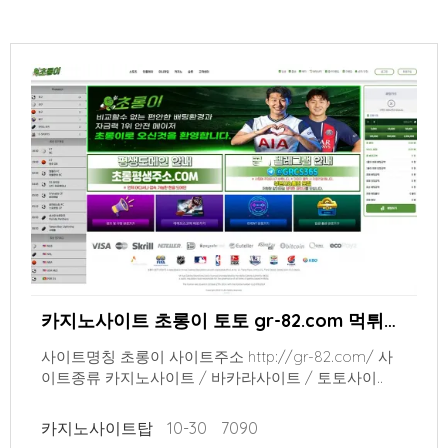
카지노사이트 초롱이 토토 gr-82.com 먹튀사이트 검증
사이트명칭 초롱이 사이트주소 http://gr-82.com/ 사
이트종류 카지노사이트 / 바카라사이트 / 토토사이..
카지노사이트탑
10-30
7090