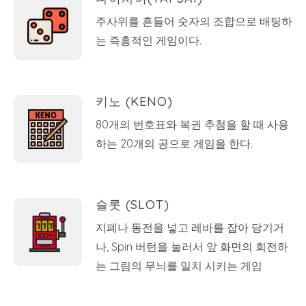
주사위를 흔들어 숫자의 조합으로 배팅하
는 즉흥적인 게임이다.
키노 (KENO)
80개의 번호표와 복권 추첨을 할 때 사용
하는 20개의 공으로 게임을 한다.
슬롯 (SLOT)
지폐나 동전을 넣고 레바를 잡아 당기거
나, Spin 버턴을 눌러서 앞 화면의 회전하
는 그림의 무늬를 일치 시키는 게임