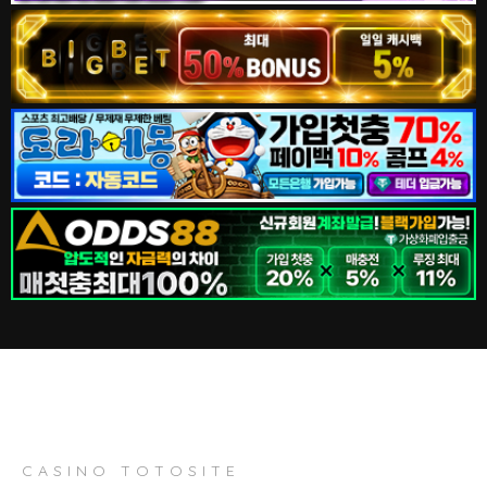
CASINO TOTOSITE