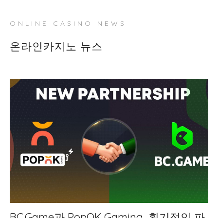
ONLINE CASINO NEWS
온라인카지노 뉴스
BC.Game과 PopOK Gaming, 획기적인 파