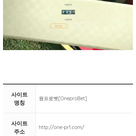
사이트
원프로벳[OneproBet]
명칭
사이트
http://one-pr1.com/
주소