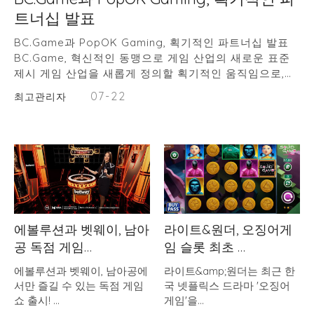
트너십 발표
BC.Game과 PopOK Gaming, 획기적인 파트너십 발표
BC.Game, 혁신적인 동맹으로 게임 산업의 새로운 표준
제시 게임 산업을 새롭게 정의할 획기적인 움직임으로,
BC.Game과 PopOK Gaming이 혁신적인 파트너십을 발
07-22
최고관리자
표했습니다. 이 전략적 동맹은 두 브랜드의 강점을 결합하
여 향상된 게임 경험과 혁신적인 콘텐츠를 제공할 것을 약
속합니다. BC.Game과 PopOK Gaming의 혁신적인 협
력, 온라…
에볼루션과 벳웨이, 남아
라이트&원더, 오징어게
공 독점 게임…
임 슬롯 최초 …
에볼루션과 벳웨이, 남아공에
라이트&amp;원더는 최근 한
서만 즐길 수 있는 독점 게임
국 넷플릭스 드라마 '오징어
쇼 출시! …
게임'을…