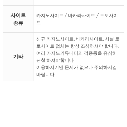
사이트
카지노사이트 / 바카라사이트 / 토토사이
종류
트
신규 카지노사이트, 바카라사이트, 사설 토
토사이트 업체는 항상 조심하셔야 합니다.
여러 카지노커뮤니티의 검증등을 유심히
기타
관찰 하셔야합니다.
이용하시기엔 문제가 없으나 주의하시길
바랍니다.