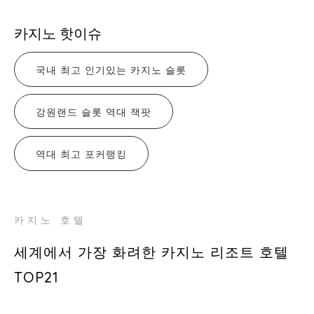
카지노 핫이슈
국내 최고 인기있는 카지노 슬롯
강원랜드 슬롯 역대 잭팟
역대 최고 포커랭킹
카지노 호텔
세계에서 가장 화려한 카지노 리조트 호텔
TOP21