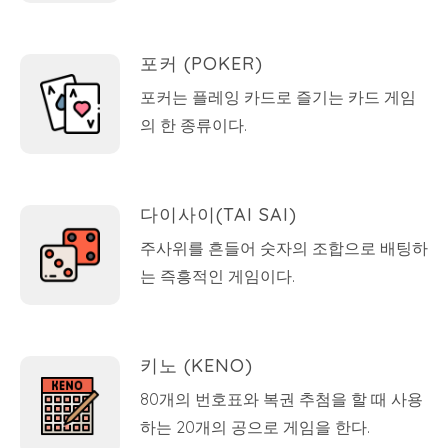
포커 (POKER)
포커는 플레잉 카드로 즐기는 카드 게임
의 한 종류이다.
다이사이(TAI SAI)
주사위를 흔들어 숫자의 조합으로 배팅하
는 즉흥적인 게임이다.
키노 (KENO)
80개의 번호표와 복권 추첨을 할 때 사용
하는 20개의 공으로 게임을 한다.