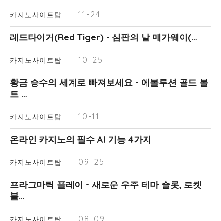
11-24
카지노사이트탑
레드타이거(Red Tiger) - 심판의 날 메가웨이(…
10-25
카지노사이트탑
황금 승수의 세계로 빠져보세요 - 에볼루션 골드 볼
트 …
10-11
카지노사이트탑
온라인 카지노의 필수 AI 기능 4가지
09-25
카지노사이트탑
프라그마틱 플레이 - 새로운 우주 테마 슬롯, 로켓
블…
08-09
카지노사이트탑