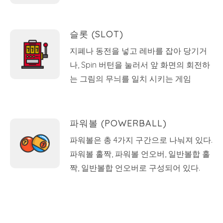
슬롯 (SLOT)
지폐나 동전을 넣고 레바를 잡아 당기거
나, Spin 버턴을 눌러서 앞 화면의 회전하
는 그림의 무늬를 일치 시키는 게임
파워볼 (POWERBALL)
파워볼은 총 4가지 구간으로 나눠져 있다.
파워볼 홀짝, 파워볼 언오버, 일반볼합 홀
짝, 일반볼합 언오버로 구성되어 있다.