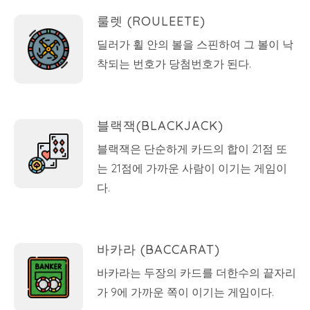
룰렛 (ROULEETE)
딜러가 휠 안의 볼을 스핀하여 그 볼이 낙
착되는 번호가 당첨번호가 된다.
블랙잭(BLACKJACK)
블랙잭은 단순하게 카드의 합이 21점 또
는 21점에 가까운 사람이 이기는 게임이
다.
바카라 (BACCARAT)
바카라는 두장의 카드를 더한수의 끝자리
가 9에 가까운 쪽이 이기는 게임이다.