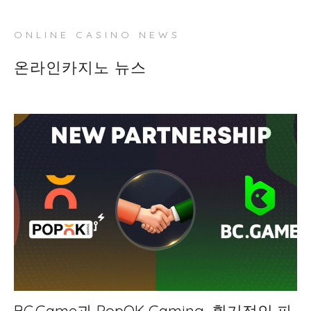
ONLINE CASINO NEWS
온라인카지노 뉴스