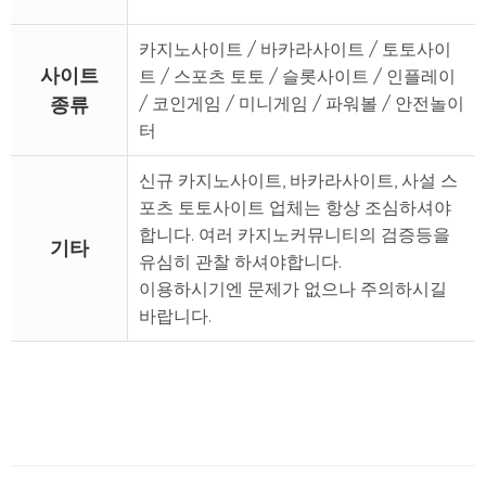
카지노사이트 / 바카라사이트 / 토토사이
사이트
트 / 스포츠 토토 / 슬롯사이트 / 인플레이
종류
/ 코인게임 / 미니게임 / 파워볼 / 안전놀이
터
신규 카지노사이트, 바카라사이트, 사설 스
포츠 토토사이트 업체는 항상 조심하셔야
합니다. 여러 카지노커뮤니티의 검증등을
기타
유심히 관찰 하셔야합니다.
이용하시기엔 문제가 없으나 주의하시길
바랍니다.