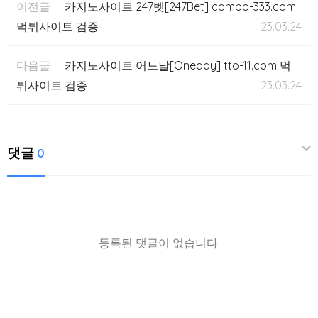
이전글
카지노사이트 247벳[247Bet] combo-333.com
먹튀사이트 검증
23.03.24
다음글
카지노사이트 어느날[Oneday] tto-11.com 먹
튀사이트 검증
23.03.24
댓글
0
등록된 댓글이 없습니다.