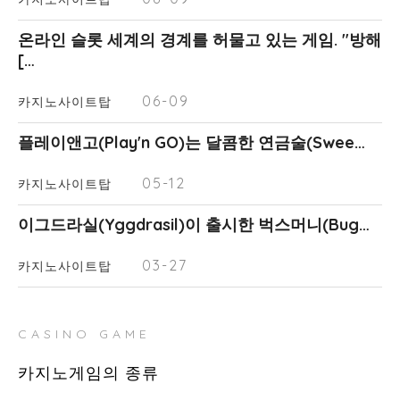
온라인 슬롯 세계의 경계를 허물고 있는 게임. "방해
[…
06-09
카지노사이트탑
플레이앤고(Play'n GO)는 달콤한 연금술(Swee…
05-12
카지노사이트탑
이그드라실(Yggdrasil)이 출시한 벅스머니(Bug…
03-27
카지노사이트탑
CASINO GAME
카지노게임의 종류