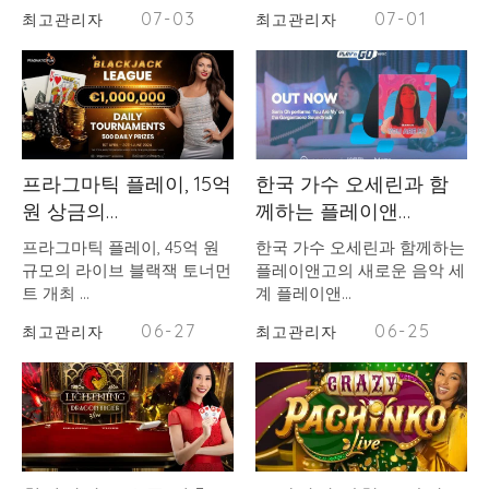
07-03
07-01
최고관리자
최고관리자
프라그마틱 플레이, 15억
한국 가수 오세린과 함
원 상금의…
께하는 플레이앤…
프라그마틱 플레이, 45억 원
한국 가수 오세린과 함께하는
규모의 라이브 블랙잭 토너먼
플레이앤고의 새로운 음악 세
트 개최 …
계 플레이앤…
06-27
06-25
최고관리자
최고관리자