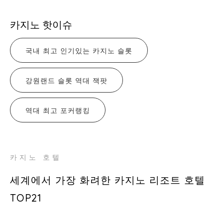
카지노 핫이슈
국내 최고 인기있는 카지노 슬롯
강원랜드 슬롯 역대 잭팟
역대 최고 포커랭킹
카지노 호텔
세계에서 가장 화려한 카지노 리조트 호텔
TOP21