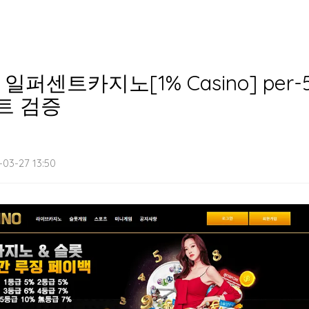
센트카지노[1% Casino] per-56
트 검증
-03-27 13:50