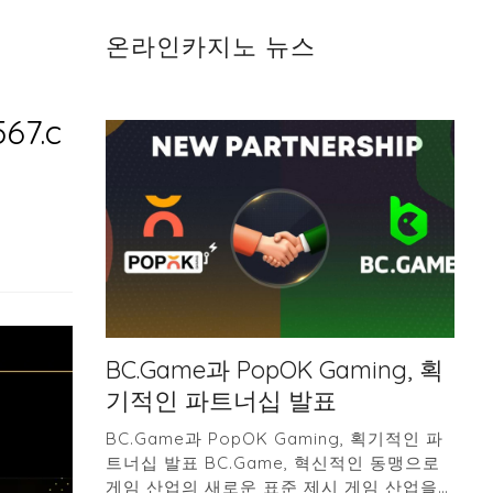
온라인카지노 뉴스
7.c
BC.Game과 PopOK Gaming, 획
기적인 파트너십 발표
BC.Game과 PopOK Gaming, 획기적인 파
트너십 발표 BC.Game, 혁신적인 동맹으로
게임 산업의 새로운 표준 제시 게임 산업을