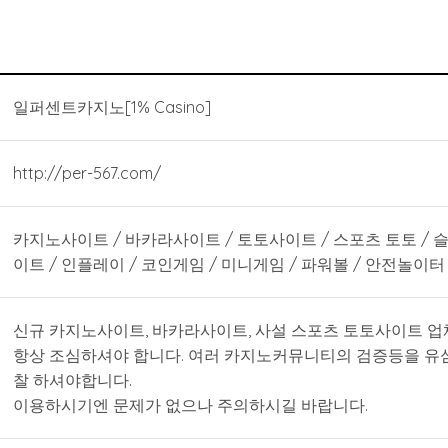
일퍼센트카지노[1% Casino]
http://per-567.com/
카지노사이트 / 바카라사이트 / 토토사이트 / 스포츠 토토 / 
이트 / 인플레이 / 코인게임 / 미니게임 / 파워볼 / 안전놀이터
신규 카지노사이트, 바카라사이트, 사설 스포츠 토토사이트 
항상 조심하셔야 합니다. 여러 카지노커뮤니티의 검증등을 유
찰 하셔야합니다.
이용하시기엔 문제가 없으나 주의하시길 바랍니다.