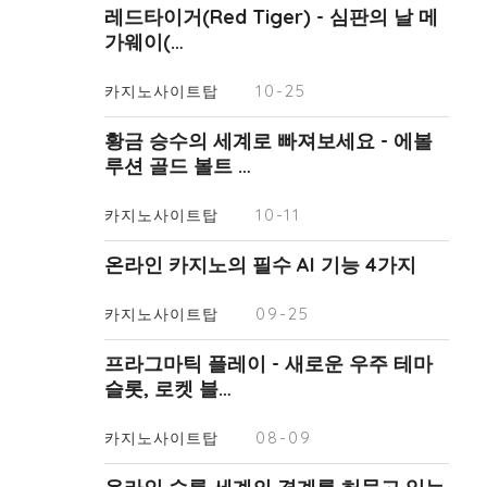
레드타이거(Red Tiger) - 심판의 날 메
가웨이(…
10-25
카지노사이트탑
황금 승수의 세계로 빠져보세요 - 에볼
루션 골드 볼트 …
10-11
카지노사이트탑
온라인 카지노의 필수 AI 기능 4가지
09-25
카지노사이트탑
프라그마틱 플레이 - 새로운 우주 테마
슬롯, 로켓 블…
08-09
카지노사이트탑