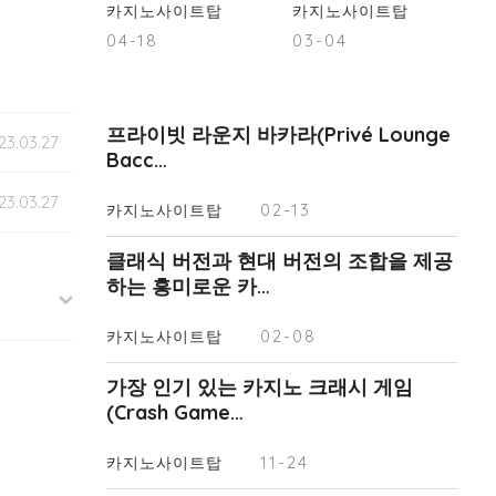
카지노사이트탑
카지노사이트탑
04-18
03-04
프라이빗 라운지 바카라(Privé Lounge
23.03.27
Bacc…
23.03.27
02-13
카지노사이트탑
클래식 버전과 현대 버전의 조합을 제공
하는 흥미로운 카…
02-08
카지노사이트탑
가장 인기 있는 카지노 크래시 게임
(Crash Game…
11-24
카지노사이트탑