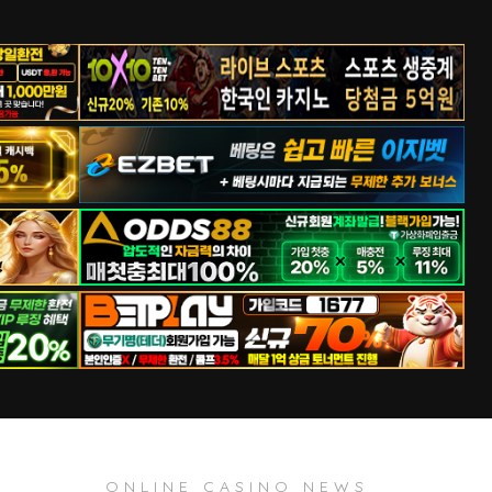
ONLINE CASINO NEWS