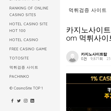
RANKING OF ONLINE
먹튀검증 사이트
CASINO SITES
HOTEL CASINO SITE
카지노사이트 일퍼
HOT 100
om 먹튀사이
HOTEL CASINO
FREE CASINO GAME
카지노사이트탑
TOTOSITE
0건
9,871회
23
먹튀검증 사이트
PACHINKO
© CasinoSite TOP 1