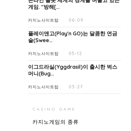
온라인 슬롯 세계의 경계를 허물고 있는
게임. "방해[…
06-09
카지노사이트탑
플레이앤고(Play'n GO)는 달콤한 연금
술(Swee…
05-12
카지노사이트탑
이그드라실(Yggdrasil)이 출시한 벅스
머니(Bug…
03-27
카지노사이트탑
CASINO GAME
카지노게임의 종류