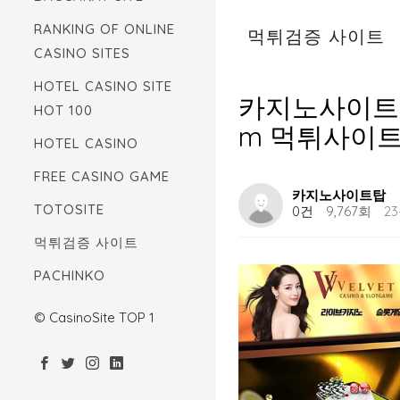
RANKING OF ONLINE
먹튀검증 사이트
CASINO SITES
HOTEL CASINO SITE
카지노사이트 벨벳
HOT 100
m 먹튀사이트
HOTEL CASINO
FREE CASINO GAME
카지노사이트탑
TOTOSITE
0건
9,767회
23
먹튀검증 사이트
PACHINKO
© CasinoSite TOP 1