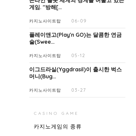
온라인 슬롯 세계의 경계를 허물고 있는
게임. "방해[…
06-09
카지노사이트탑
플레이앤고(Play'n GO)는 달콤한 연금
술(Swee…
05-12
카지노사이트탑
이그드라실(Yggdrasil)이 출시한 벅스
머니(Bug…
03-27
카지노사이트탑
CASINO GAME
카지노게임의 종류