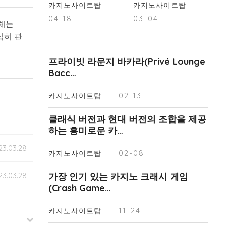
카지노사이트탑
카지노사이트탑
04-18
03-04
업체는
심히 관
프라이빗 라운지 바카라(Privé Lounge
Bacc…
02-13
카지노사이트탑
클래식 버전과 현대 버전의 조합을 제공
하는 흥미로운 카…
23.03.28
02-08
카지노사이트탑
23.03.28
가장 인기 있는 카지노 크래시 게임
(Crash Game…
11-24
카지노사이트탑