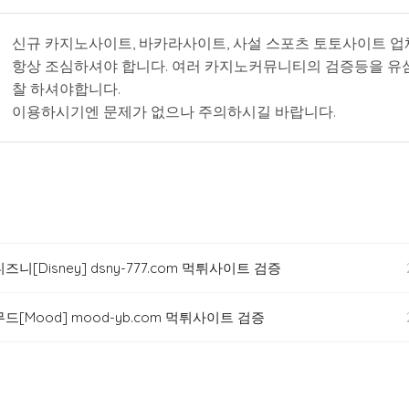
신규 카지노사이트, 바카라사이트, 사설 스포츠 토토사이트 
항상 조심하셔야 합니다. 여러 카지노커뮤니티의 검증등을 유
찰 하셔야합니다.
이용하시기엔 문제가 없으나 주의하시길 바랍니다.
[Disney] dsny-777.com 먹튀사이트 검증
[Mood] mood-yb.com 먹튀사이트 검증