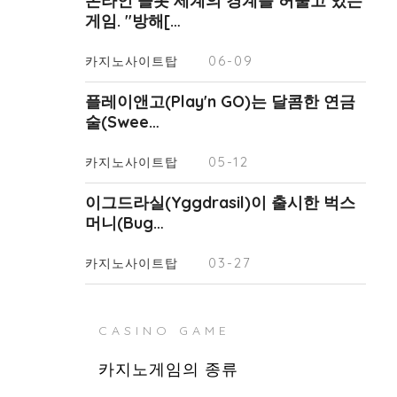
온라인 슬롯 세계의 경계를 허물고 있는
게임. "방해[…
06-09
카지노사이트탑
플레이앤고(Play'n GO)는 달콤한 연금
술(Swee…
05-12
카지노사이트탑
이그드라실(Yggdrasil)이 출시한 벅스
머니(Bug…
03-27
카지노사이트탑
CASINO GAME
카지노게임의 종류