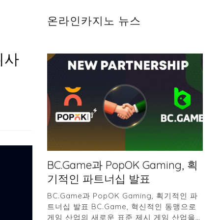
온라인카지노 뉴스
튀사
BC.Game과 PopOK Gaming, 획
기적인 파트너십 발표
BC.Game과 PopOK Gaming, 획기적인 파
트너십 발표 BC.Game, 혁신적인 동맹으로
게임 산업의 새로운 표준 제시 게임 산업을