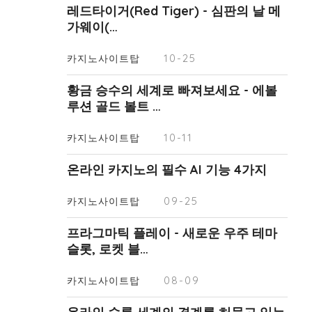
레드타이거(Red Tiger) - 심판의 날 메
가웨이(…
10-25
카지노사이트탑
황금 승수의 세계로 빠져보세요 - 에볼
루션 골드 볼트 …
10-11
카지노사이트탑
온라인 카지노의 필수 AI 기능 4가지
09-25
카지노사이트탑
프라그마틱 플레이 - 새로운 우주 테마
슬롯, 로켓 블…
08-09
카지노사이트탑