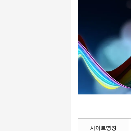
사이트명칭