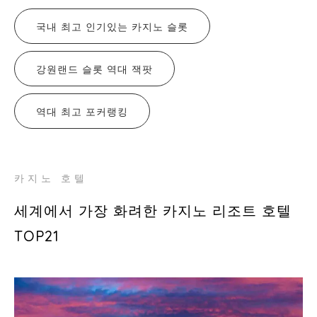
국내 최고 인기있는 카지노 슬롯
강원랜드 슬롯 역대 잭팟
역대 최고 포커랭킹
카지노 호텔
세계에서 가장 화려한 카지노 리조트 호텔
TOP21