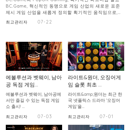
BC.Game, 혁신적인 동맹으로 게임 산업의 새로운 표준
제시 게임 산업을 새롭게 정의할 획기적인 움직임으로,
BC.Game과 PopOK Gaming이 혁신적인 파트너십을 발
07-22
최고관리자
표했습니다. 이 전략적 동맹은 두 브랜드의 강점을 결합하
여 향상된 게임 경험과 혁신적인 콘텐츠를 제공할 것을 약
속합니다. BC.Game과 PopOK Gaming의 혁신적인 협
력, 온라…
에볼루션과 벳웨이, 남아
라이트&원더, 오징어게
공 독점 게임…
임 슬롯 최초 …
에볼루션과 벳웨이, 남아공에
라이트&amp;원더는 최근 한
서만 즐길 수 있는 독점 게임
국 넷플릭스 드라마 '오징어
쇼 출시! …
게임'을…
07-03
07-01
최고관리자
최고관리자