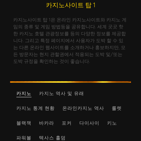
카지노사이트 탑 1
카지노사이트 탑 1은 온라인 카지노사이트와 카지노 게
임의 종류 및 게임 방법등을 공유합니다. 세계 곳곳 핫
한 카지노 호텔 관광정보를 등의 다양한 정보를 제공합
니다. 그리고 특정 페이지에서 사용자가 도박 할 수 있
는 다른 온라인 웹사이트를 소개하거나 홍보하지만, 모
든 방문자는 현지 관할권에서 적용되는 도박 및/또는
도박 규정을 확인하는 것이 좋습니다.
카지노
카지노 역사 및 유래
카지노 통계 현황
온라인카지노 역사
룰렛
블랙잭
바카라
포커
다이사이
키노
파워볼
텍사스 홀덤