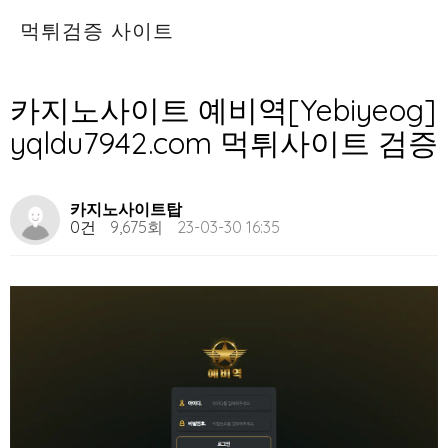
먹튀검증 사이트
카지노사이트 예비역[Yebiyeog]
yqldu7942.com 먹튀사이트 검증
카지노사이트탑
0건
9,675회
23-03-30 16:35