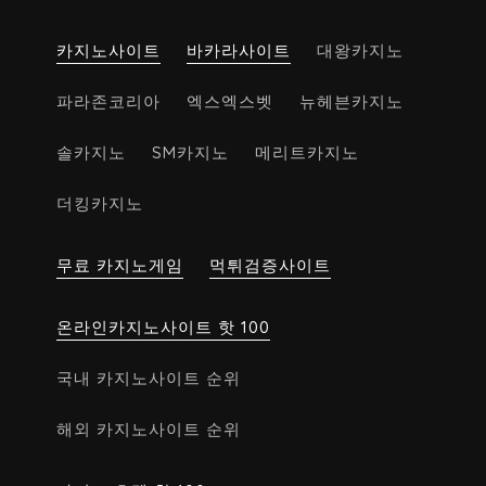
카지노사이트
바카라사이트
대왕카지노
파라존코리아
엑스엑스벳
뉴헤븐카지노
솔카지노
SM카지노
메리트카지노
더킹카지노
무료 카지노게임
먹튀검증사이트
온라인카지노사이트 핫 100
국내 카지노사이트 순위
해외 카지노사이트 순위