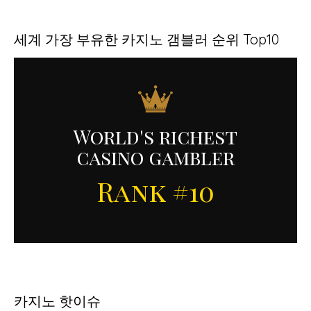
세계 가장 부유한 카지노 갬블러 순위 Top10
World's richest
casino gambler
Rank #10
카지노 핫이슈