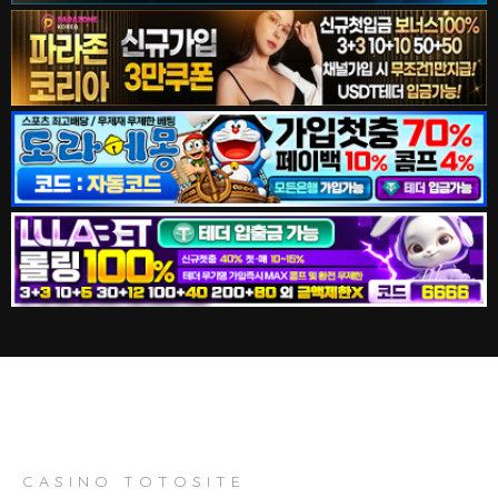
CASINO TOTOSITE