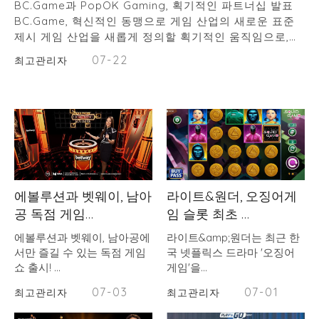
BC.Game과 PopOK Gaming, 획기적인 파트너십 발표
BC.Game, 혁신적인 동맹으로 게임 산업의 새로운 표준
제시 게임 산업을 새롭게 정의할 획기적인 움직임으로,
BC.Game과 PopOK Gaming이 혁신적인 파트너십을 발
07-22
최고관리자
표했습니다. 이 전략적 동맹은 두 브랜드의 강점을 결합하
여 향상된 게임 경험과 혁신적인 콘텐츠를 제공할 것을 약
속합니다. BC.Game과 PopOK Gaming의 혁신적인 협
력, 온라…
에볼루션과 벳웨이, 남아
라이트&원더, 오징어게
공 독점 게임…
임 슬롯 최초 …
에볼루션과 벳웨이, 남아공에
라이트&amp;원더는 최근 한
서만 즐길 수 있는 독점 게임
국 넷플릭스 드라마 '오징어
쇼 출시! …
게임'을…
07-03
07-01
최고관리자
최고관리자