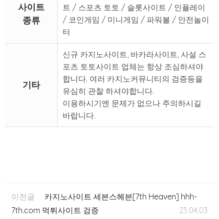
사이트
트 / 스포츠 토토 / 슬롯사이트 / 인플레이
종류
/ 코인게임 / 미니게임 / 파워볼 / 안전놀이
터
신규 카지노사이트, 바카라사이트, 사설 스
포츠 토토사이트 업체는 항상 조심하셔야
합니다. 여러 카지노커뮤니티의 검증등을
기타
유심히 관찰 하셔야합니다.
이용하시기엔 문제가 없으나 주의하시길
바랍니다.
이전글
카지노사이트 세븐스헤븐[7th Heaven] hhh-
7th.com 먹튀사이트 검증
23.04.03