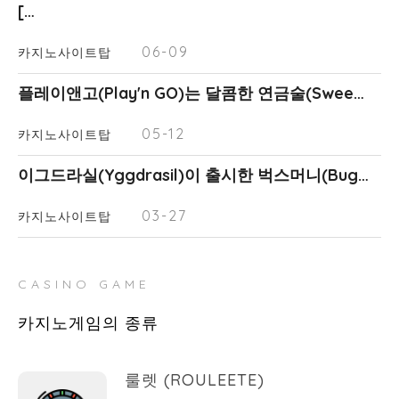
[…
06-09
카지노사이트탑
플레이앤고(Play'n GO)는 달콤한 연금술(Swee…
05-12
카지노사이트탑
이그드라실(Yggdrasil)이 출시한 벅스머니(Bug…
03-27
카지노사이트탑
CASINO GAME
카지노게임의 종류
룰렛 (ROULEETE)