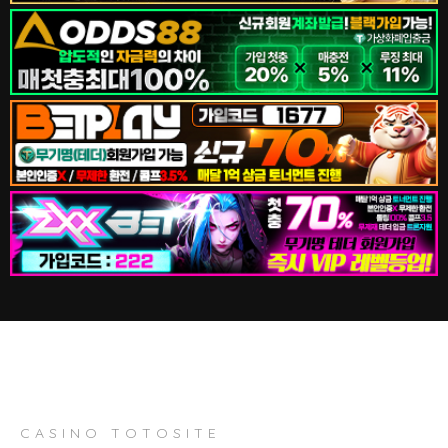
CASINO TOTOSITE