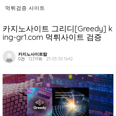
먹튀검증 사이트
카지노사이트 그리디[Greedy] k
ing-gr1.com 먹튀사이트 검증
카지노사이트탑
0건
12,119회
23-03-30 16:42