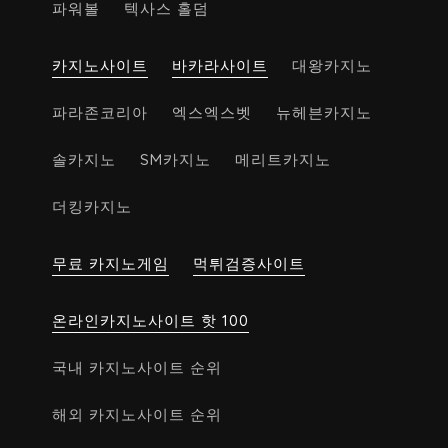
파워볼
텍사스 홀덤
카지노사이트
바카라사이트
대왕카지노
파라존코리아
엑스엑스벳
뉴헤븐카지노
솔카지노
SM카지노
메리트카지노
더킹카지노
무료 카지노게임
먹튀검증사이트
온라인카지노사이트 핫 100
국내 카지노사이트 순위
해외 카지노사이트 순위