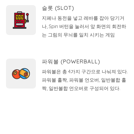
슬롯 (SLOT)
지폐나 동전을 넣고 레바를 잡아 당기거
나, Spin 버턴을 눌러서 앞 화면의 회전하
는 그림의 무늬를 일치 시키는 게임
파워볼 (POWERBALL)
파워볼은 총 4가지 구간으로 나눠져 있다.
파워볼 홀짝, 파워볼 언오버, 일반볼합 홀
짝, 일반볼합 언오버로 구성되어 있다.