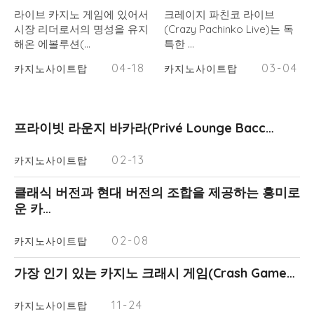
라이브 카지노 게임에 있어서
크레이지 파친코 라이브
시장 리더로서의 명성을 유지
(Crazy Pachinko Live)는 독
해온 에볼루션(…
특한 …
04-18
03-04
카지노사이트탑
카지노사이트탑
프라이빗 라운지 바카라(Privé Lounge Bacc…
02-13
카지노사이트탑
클래식 버전과 현대 버전의 조합을 제공하는 흥미로
운 카…
02-08
카지노사이트탑
가장 인기 있는 카지노 크래시 게임(Crash Game…
11-24
카지노사이트탑