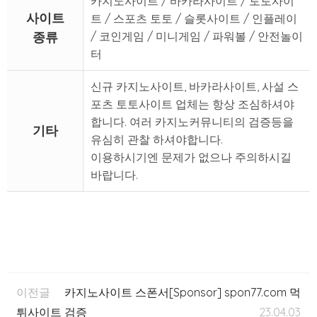
카지노사이트 / 바카라사이트 / 토토사이
사이트
트 / 스포츠 토토 / 슬롯사이트 / 인플레이
종류
/ 코인게임 / 미니게임 / 파워볼 / 안전놀이
터
신규 카지노사이트, 바카라사이트, 사설 스
포츠 토토사이트 업체는 항상 조심하셔야
합니다. 여러 카지노커뮤니티의 검증등을
기타
유심히 관찰 하셔야합니다.
이용하시기엔 문제가 없으나 주의하시길
바랍니다.
이전글
카지노사이트 스폰서[Sponsor] spon77.com 먹
튀사이트 검증
23.04.03