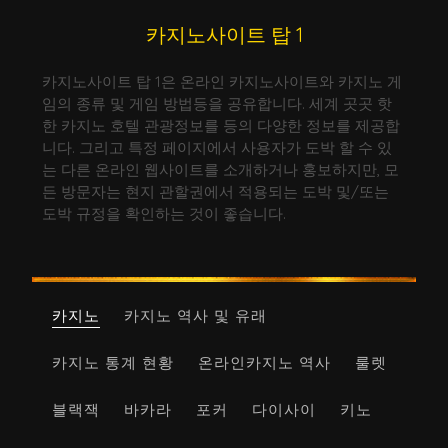
카지노사이트 탑 1
카지노사이트 탑 1은 온라인 카지노사이트와 카지노 게
임의 종류 및 게임 방법등을 공유합니다. 세계 곳곳 핫
한 카지노 호텔 관광정보를 등의 다양한 정보를 제공합
니다. 그리고 특정 페이지에서 사용자가 도박 할 수 있
는 다른 온라인 웹사이트를 소개하거나 홍보하지만, 모
든 방문자는 현지 관할권에서 적용되는 도박 및/또는
도박 규정을 확인하는 것이 좋습니다.
카지노
카지노 역사 및 유래
카지노 통계 현황
온라인카지노 역사
룰렛
블랙잭
바카라
포커
다이사이
키노