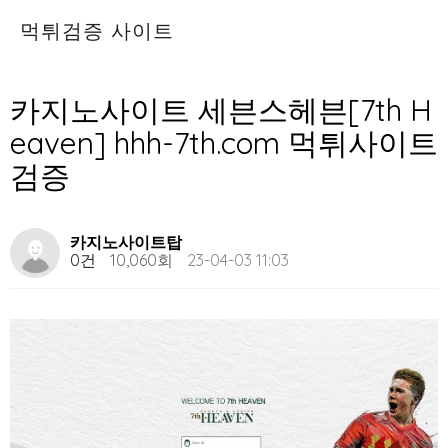
먹튀검증 사이트
카지노사이트 세븐스헤븐[7th H
eaven] hhh-7th.com 먹튀사이트
검증
카지노사이트탑
0건
10,060회
23-04-03 11:03