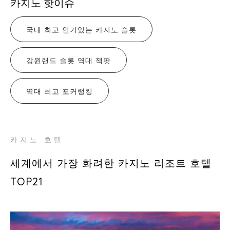
카지노 핫이슈
국내 최고 인기있는 카지노 슬롯
강원랜드 슬롯 역대 잭팟
역대 최고 포커랭킹
카지노 호텔
세계에서 가장 화려한 카지노 리조트 호텔
TOP21