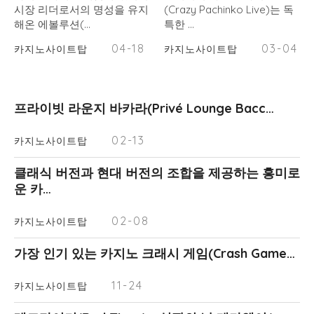
시장 리더로서의 명성을 유지
(Crazy Pachinko Live)는 독
해온 에볼루션(…
특한 …
04-18
03-04
카지노사이트탑
카지노사이트탑
프라이빗 라운지 바카라(Privé Lounge Bacc…
02-13
카지노사이트탑
클래식 버전과 현대 버전의 조합을 제공하는 흥미로
운 카…
02-08
카지노사이트탑
가장 인기 있는 카지노 크래시 게임(Crash Game…
11-24
카지노사이트탑