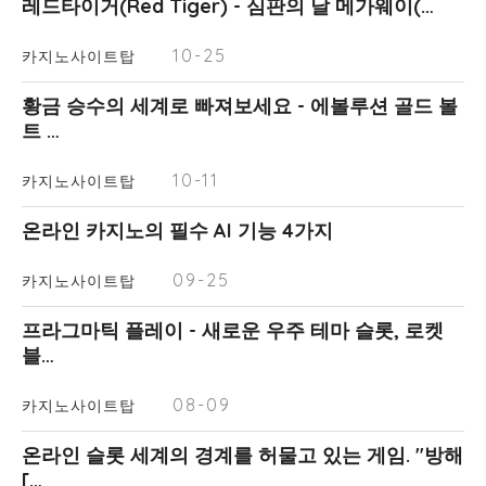
레드타이거(Red Tiger) - 심판의 날 메가웨이(…
10-25
카지노사이트탑
황금 승수의 세계로 빠져보세요 - 에볼루션 골드 볼
트 …
10-11
카지노사이트탑
온라인 카지노의 필수 AI 기능 4가지
09-25
카지노사이트탑
프라그마틱 플레이 - 새로운 우주 테마 슬롯, 로켓
블…
08-09
카지노사이트탑
온라인 슬롯 세계의 경계를 허물고 있는 게임. "방해
[…