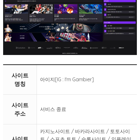
사이트
아이지[IG : I'm Gambier]
명칭
사이트
서비스 종료
주소
카지노사이트 / 바카라사이트 / 토토사이
사이트
트 / 스포츠 토토 / 슬롯사이트 / 인플레이