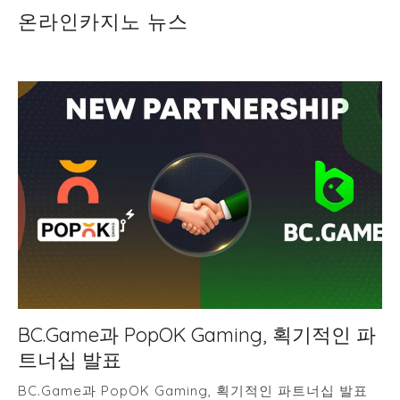
온라인카지노 뉴스
BC.Game과 PopOK Gaming, 획기적인 파
트너십 발표
BC.Game과 PopOK Gaming, 획기적인 파트너십 발표