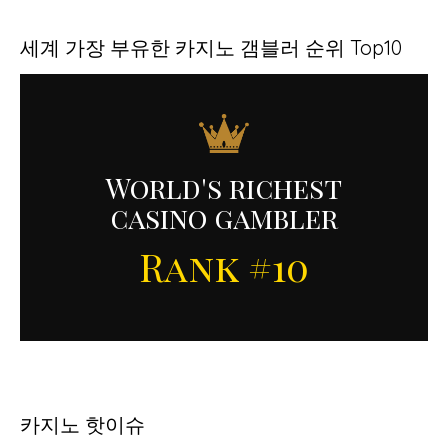
세계 가장 부유한 카지노 갬블러 순위 Top10
World's richest
casino gambler
Rank #10
카지노 핫이슈