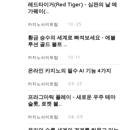
레드타이거(Red Tiger) - 심판의 날 메
가웨이(…
10-25
카지노사이트탑
황금 승수의 세계로 빠져보세요 - 에볼
루션 골드 볼트 …
10-11
카지노사이트탑
온라인 카지노의 필수 AI 기능 4가지
09-25
카지노사이트탑
프라그마틱 플레이 - 새로운 우주 테마
슬롯, 로켓 블…
08-09
카지노사이트탑