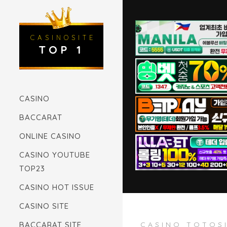
CASINOSITE
TOP 1
CASINO
BACCARAT
ONLINE CASINO
CASINO YOUTUBE
TOP23
CASINO HOT ISSUE
CASINO SITE
CASINO TOTOS
BACCARAT SITE