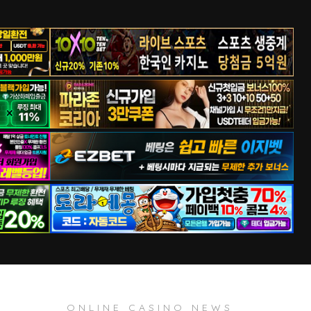
ONLINE CASINO NEWS