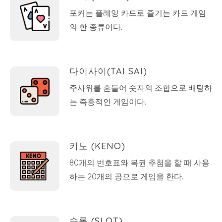
포커는 플레잉 카드로 즐기는 카드 게임
의 한 종류이다.
다이사이(TAI SAI)
주사위를 흔들어 숫자의 조합으로 배팅하
는 즉흥적인 게임이다.
키노 (KENO)
80개의 번호표와 복권 추첨을 할 때 사용
하는 20개의 공으로 게임을 한다.
슬롯 (SLOT)