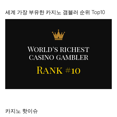
세계 가장 부유한 카지노 갬블러 순위 Top10
World's richest
casino gambler
Rank #10
카지노 핫이슈