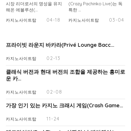
시장 리더로서의 명성을 유지
(Crazy Pachinko Live)는 독
해온 에볼루션(…
특한 …
04-18
03-04
카지노사이트탑
카지노사이트탑
프라이빗 라운지 바카라(Privé Lounge Bacc…
02-13
카지노사이트탑
클래식 버전과 현대 버전의 조합을 제공하는 흥미로
운 카…
02-08
카지노사이트탑
가장 인기 있는 카지노 크래시 게임(Crash Game…
11-24
카지노사이트탑