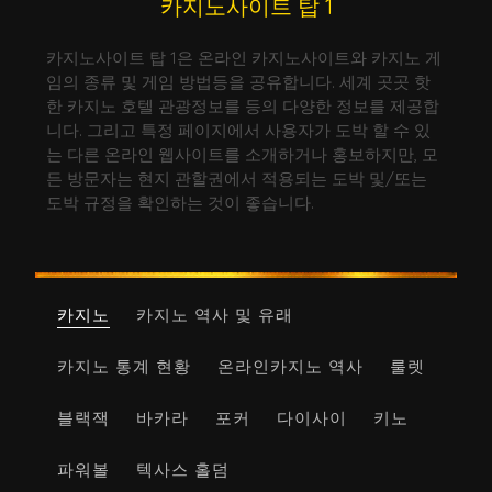
카지노사이트 탑 1
카지노사이트 탑 1은 온라인 카지노사이트와 카지노 게
임의 종류 및 게임 방법등을 공유합니다. 세계 곳곳 핫
한 카지노 호텔 관광정보를 등의 다양한 정보를 제공합
니다. 그리고 특정 페이지에서 사용자가 도박 할 수 있
는 다른 온라인 웹사이트를 소개하거나 홍보하지만, 모
든 방문자는 현지 관할권에서 적용되는 도박 및/또는
도박 규정을 확인하는 것이 좋습니다.
카지노
카지노 역사 및 유래
카지노 통계 현황
온라인카지노 역사
룰렛
블랙잭
바카라
포커
다이사이
키노
파워볼
텍사스 홀덤