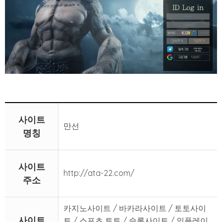
사이트
만선
명칭
사이트
http://ata-22.com/
주소
카지노사이트 / 바카라사이트 / 토토사이
사이트
트 / 스포츠 토토 / 슬롯사이트 / 인플레이