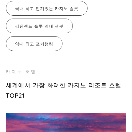
국내 최고 인기있는 카지노 슬롯
강원랜드 슬롯 역대 잭팟
역대 최고 포커랭킹
카지노 호텔
세계에서 가장 화려한 카지노 리조트 호텔
TOP21