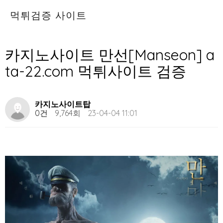
먹튀검증 사이트
카지노사이트 만선[Manseon] a
ta-22.com 먹튀사이트 검증
카지노사이트탑
0건
9,764회
23-04-04 11:01