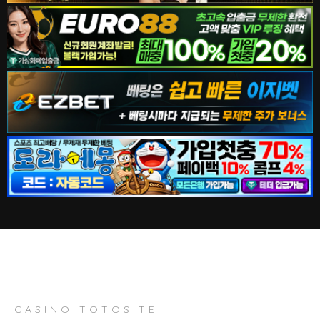
CASINO TOTOSITE