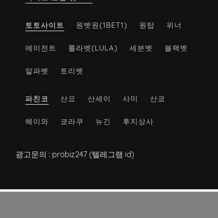
토토사이트
원벳원(1BET1)
원탑
위너
에이전트
룰라벳(LULA)
세븐벳
블랙벳
알파벳
토리벳
파친코
산요
산세이
사미
산쿄
헤이와
쿄라쿠
뉴긴
후지상사
광고문의 : probiz247 (텔레그램 id)