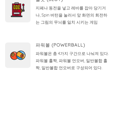
지폐나 동전을 넣고 레바를 잡아 당기거
나, Spin 버턴을 눌러서 앞 화면의 회전하
는 그림의 무늬를 일치 시키는 게임
파워볼 (POWERBALL)
파워볼은 총 4가지 구간으로 나눠져 있다.
파워볼 홀짝, 파워볼 언오버, 일반볼합 홀
짝, 일반볼합 언오버로 구성되어 있다.