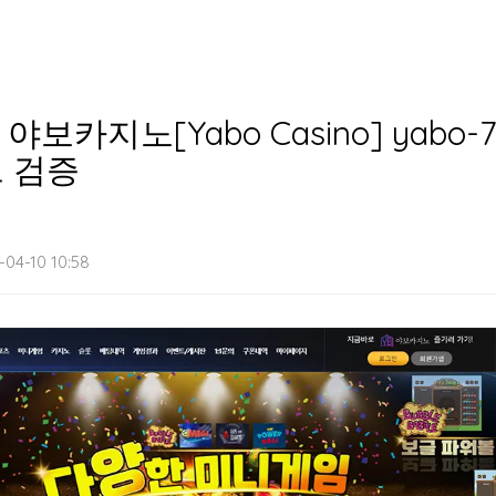
카지노[Yabo Casino] yabo-77
 검증
-04-10 10:58