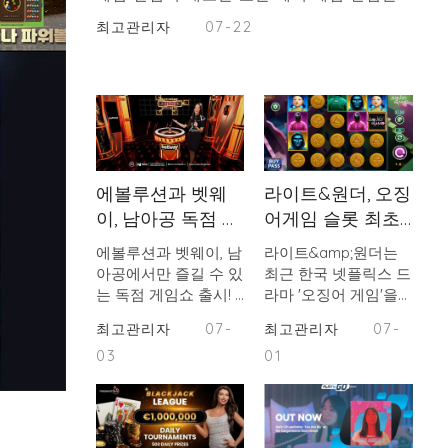
새롭게 정의할 획기적인 움직임으로,
07-22
최고관리자
BC.Game과 PopOK Gaming이 혁신적인
파트너십을 발표했습니다. 이 전략적 동맹은
두 브랜드의 강점을 결합하여 향상된 게임
경험과 혁신적인 콘텐츠를 제공할 것을 약속
합니다. BC.Game과 PopOK Gaming의 혁
신적인 협력, 온라…
에볼루션과 벳웨
라이트&원더, 오징
이, 남아공 독점 게
어게임 슬롯 최초
임…
…
에볼루션과 벳웨이, 남
라이트&amp;원더는
아공에서만 즐길 수 있
최근 한국 넷플릭스 드
는 독점 게임쇼 출시! …
라마 '오징어 게임'을…
07-
07-
최고관리자
최고관리자
03
01