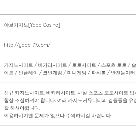
야보카지노[Yabo Casino]
http://yabo-77.com/
카지노사이트 / 바카라사이트 / 토토사이트 / 스포츠 토토 / 
이트 / 인플레이 / 코인게임 / 미니게임 / 파워볼 / 안전놀이터
신규 카지노사이트, 바카라사이트, 사설 스포츠 토토사이트 
항상 조심하셔야 합니다. 여러 카지노커뮤니티의 검증등을 유
찰 하셔야합니다.
이용하시기엔 문제가 없으나 주의하시길 바랍니다.