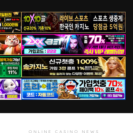
ONLINE CASINO NEWS