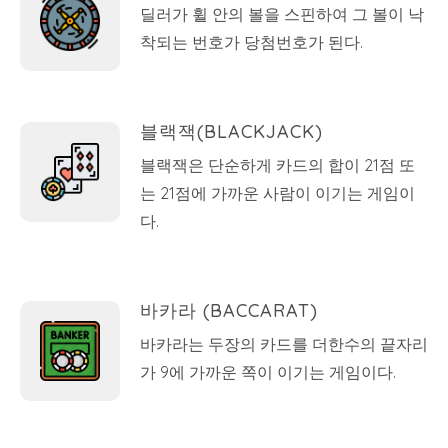
딜러가 휠 안의 볼을 스핀하여 그 볼이 낙
착되는 번호가 당첨번호가 된다.
블랙잭(BLACKJACK)
블랙잭은 단순하게 카드의 합이 21점 또
는 21점에 가까운 사람이 이기는 게임이
다.
바카라 (BACCARAT)
바카라는 두장의 카드를 더한수의 끝자리
가 9에 가까운 쪽이 이기는 게임이다.