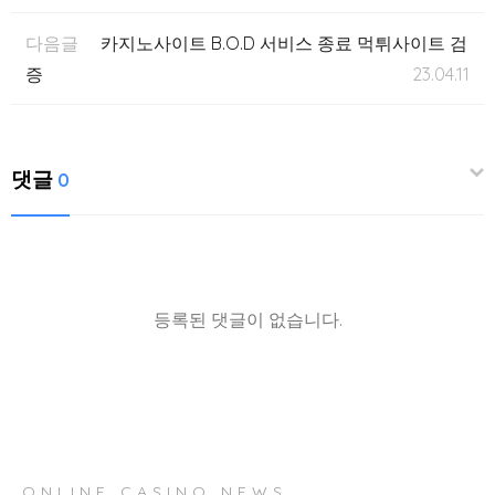
다음글
카지노사이트 B.O.D 서비스 종료 먹튀사이트 검
증
23.04.11
댓글
0
등록된 댓글이 없습니다.
ONLINE CASINO NEWS