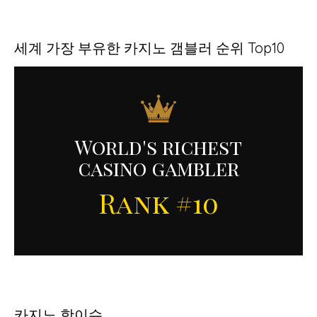
세계 가장 부유한 카지노 갬블러 순위 Top10
World's richest
casino gambler
Rank #10
카지노 핫이슈