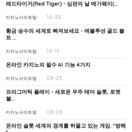
레드타이거(Red Tiger) - 심판의 날 메가웨이(…
10-25
카지노사이트탑
황금 승수의 세계로 빠져보세요 - 에볼루션 골드 볼
트 …
10-11
카지노사이트탑
온라인 카지노의 필수 AI 기능 4가지
09-25
카지노사이트탑
프라그마틱 플레이 - 새로운 우주 테마 슬롯, 로켓
블…
08-09
카지노사이트탑
온라인 슬롯 세계의 경계를 허물고 있는 게임. "방해