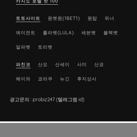
카지노 호텔 핫 100
토토사이트
원벳원(1BET1)
원탑
위너
에이전트
룰라벳(LULA)
세븐벳
블랙벳
알파벳
토리벳
파친코
산요
산세이
사미
산쿄
헤이와
쿄라쿠
뉴긴
후지상사
광고문의 : probiz247 (텔레그램 id)