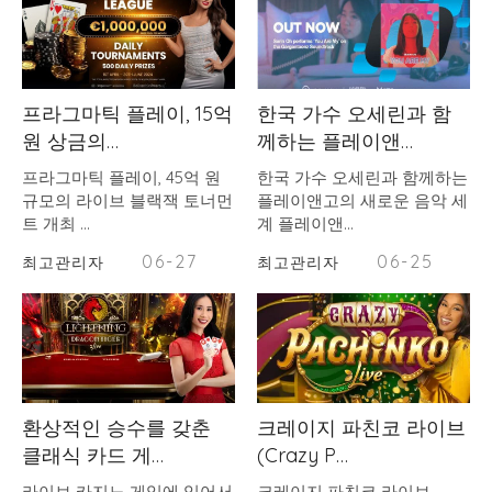
프라그마틱 플레이, 15억
한국 가수 오세린과 함
원 상금의…
께하는 플레이앤…
프라그마틱 플레이, 45억 원
한국 가수 오세린과 함께하는
규모의 라이브 블랙잭 토너먼
플레이앤고의 새로운 음악 세
트 개최 …
계 플레이앤…
06-27
06-25
최고관리자
최고관리자
환상적인 승수를 갖춘
크레이지 파친코 라이브
클래식 카드 게…
(Crazy P…
라이브 카지노 게임에 있어서
크레이지 파친코 라이브