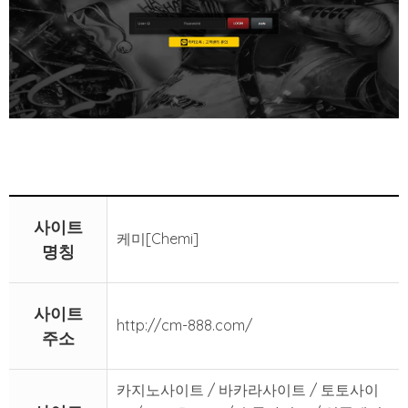
사이트
케미[Chemi]
명칭
사이트
http://cm-888.com/
주소
카지노사이트 / 바카라사이트 / 토토사이