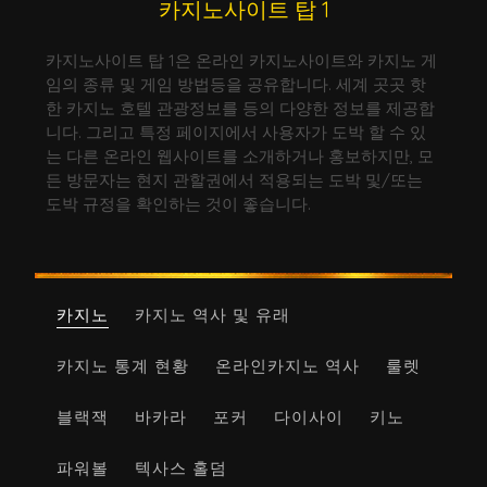
카지노사이트 탑 1
카지노사이트 탑 1은 온라인 카지노사이트와 카지노 게
임의 종류 및 게임 방법등을 공유합니다. 세계 곳곳 핫
한 카지노 호텔 관광정보를 등의 다양한 정보를 제공합
니다. 그리고 특정 페이지에서 사용자가 도박 할 수 있
는 다른 온라인 웹사이트를 소개하거나 홍보하지만, 모
든 방문자는 현지 관할권에서 적용되는 도박 및/또는
도박 규정을 확인하는 것이 좋습니다.
카지노
카지노 역사 및 유래
카지노 통계 현황
온라인카지노 역사
룰렛
블랙잭
바카라
포커
다이사이
키노
파워볼
텍사스 홀덤