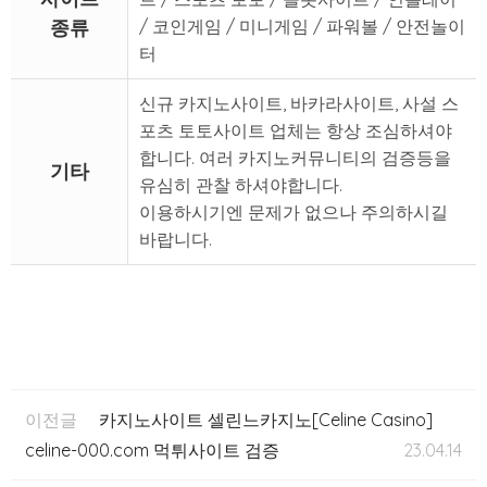
종류
/ 코인게임 / 미니게임 / 파워볼 / 안전놀이
터
신규 카지노사이트, 바카라사이트, 사설 스
포츠 토토사이트 업체는 항상 조심하셔야
합니다. 여러 카지노커뮤니티의 검증등을
기타
유심히 관찰 하셔야합니다.
이용하시기엔 문제가 없으나 주의하시길
바랍니다.
이전글
카지노사이트 셀린느카지노[Celine Casino]
celine-000.com 먹튀사이트 검증
23.04.14