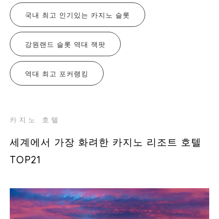
국내 최고 인기있는 카지노 슬롯
강원랜드 슬롯 역대 잭팟
역대 최고 포커랭킹
카지노 호텔
세계에서 가장 화려한 카지노 리조트 호텔
TOP21