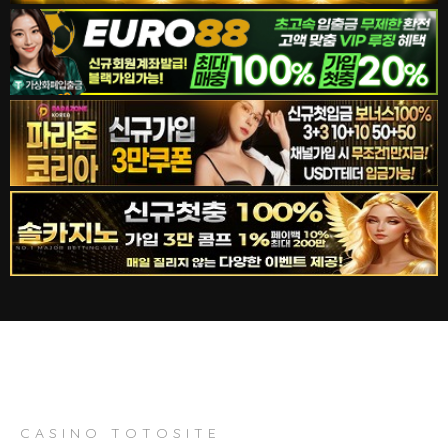
CASINO TOTOSITE