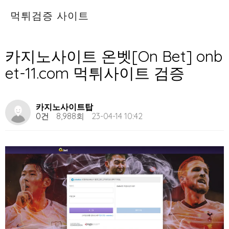
먹튀검증 사이트
카지노사이트 온벳[On Bet] onb
et-11.com 먹튀사이트 검증
카지노사이트탑
0건
8,988회
23-04-14 10:42