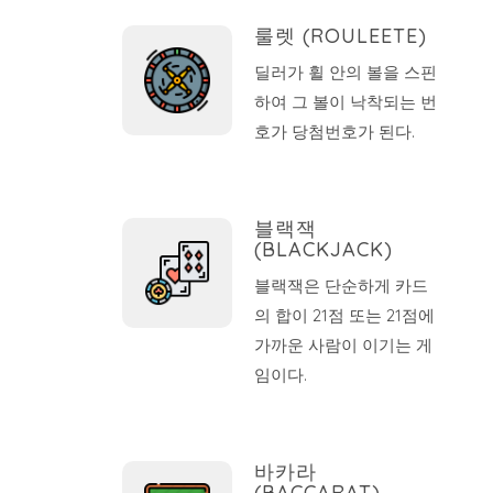
룰렛 (ROULEETE)
딜러가 휠 안의 볼을 스핀
하여 그 볼이 낙착되는 번
호가 당첨번호가 된다.
블랙잭
(BLACKJACK)
블랙잭은 단순하게 카드
의 합이 21점 또는 21점에
가까운 사람이 이기는 게
임이다.
바카라
(BACCARAT)