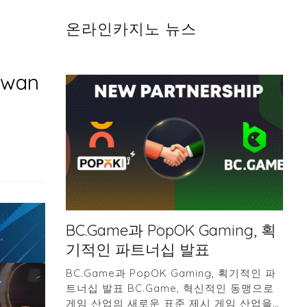
온라인카지노 뉴스
wan
BC.Game과 PopOK Gaming, 획
기적인 파트너십 발표
BC.Game과 PopOK Gaming, 획기적인 파
트너십 발표 BC.Game, 혁신적인 동맹으로
게임 산업의 새로운 표준 제시 게임 산업을