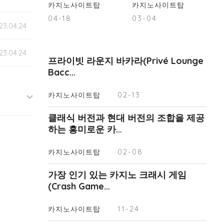
카지노사이트탑
카지노사이트탑
04-18
03-04
23.04.24
23.04.24
프라이빗 라운지 바카라(Privé Lounge
Bacc…
02-13
카지노사이트탑
클래식 버전과 현대 버전의 조합을 제공
하는 흥미로운 카…
02-08
카지노사이트탑
가장 인기 있는 카지노 크래시 게임
(Crash Game…
11-24
카지노사이트탑