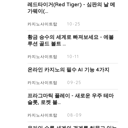
레드타이거(Red Tiger) - 심판의 날 메
가웨이(…
10-25
카지노사이트탑
황금 승수의 세계로 빠져보세요 - 에볼
루션 골드 볼트 …
10-11
카지노사이트탑
온라인 카지노의 필수 AI 기능 4가지
09-25
카지노사이트탑
프라그마틱 플레이 - 새로운 우주 테마
슬롯, 로켓 블…
08-09
카지노사이트탑