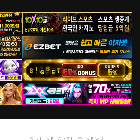
ONLINE CASINO NEWS