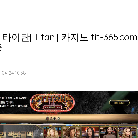
탄[Titan] 카지노 tit-365.com
증
-04-24 10:38