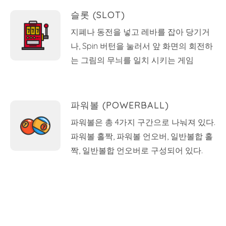
슬롯 (SLOT)
지폐나 동전을 넣고 레바를 잡아 당기거
나, Spin 버턴을 눌러서 앞 화면의 회전하
는 그림의 무늬를 일치 시키는 게임
파워볼 (POWERBALL)
파워볼은 총 4가지 구간으로 나눠져 있다.
파워볼 홀짝, 파워볼 언오버, 일반볼합 홀
짝, 일반볼합 언오버로 구성되어 있다.