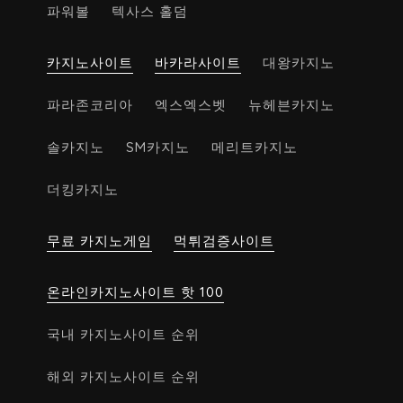
파워볼
텍사스 홀덤
카지노사이트
바카라사이트
대왕카지노
파라존코리아
엑스엑스벳
뉴헤븐카지노
솔카지노
SM카지노
메리트카지노
더킹카지노
무료 카지노게임
먹튀검증사이트
온라인카지노사이트 핫 100
국내 카지노사이트 순위
해외 카지노사이트 순위