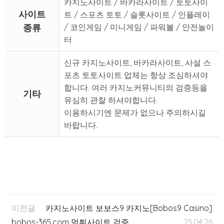
카지노사이트 / 바카라사이트 / 토토사이
사이트
트 / 스포츠 토토 / 슬롯사이트 / 인플레이
종류
/ 코인게임 / 미니게임 / 파워볼 / 안전놀이
터
신규 카지노사이트, 바카라사이트, 사설 스
포츠 토토사이트 업체는 항상 조심하셔야
합니다. 여러 카지노커뮤니티의 검증등을
기타
유심히 관찰 하셔야합니다.
이용하시기엔 문제가 없으나 주의하시길
바랍니다.
이전글
카지노사이트 보보스9 카지노[Bobos9 Casino]
bobos-365.com 먹튀사이트 검증
23.04.26