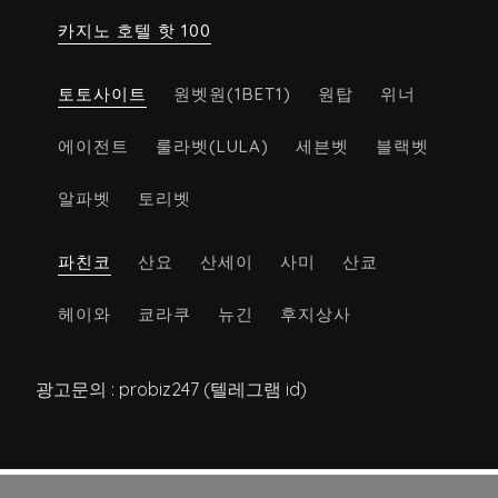
카지노 호텔 핫 100
토토사이트
원벳원(1BET1)
원탑
위너
에이전트
룰라벳(LULA)
세븐벳
블랙벳
알파벳
토리벳
파친코
산요
산세이
사미
산쿄
헤이와
쿄라쿠
뉴긴
후지상사
광고문의 : probiz247 (텔레그램 id)