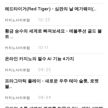
레드타이거(Red Tiger) - 심판의 날 메가웨이(…
10-25
카지노사이트탑
황금 승수의 세계로 빠져보세요 - 에볼루션 골드 볼
트 …
10-11
카지노사이트탑
온라인 카지노의 필수 AI 기능 4가지
09-25
카지노사이트탑
프라그마틱 플레이 - 새로운 우주 테마 슬롯, 로켓
블…
08-09
카지노사이트탑