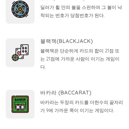
딜러가 휠 안의 볼을 스핀하여 그 볼이 낙
착되는 번호가 당첨번호가 된다.
블랙잭(BLACKJACK)
블랙잭은 단순하게 카드의 합이 21점 또
는 21점에 가까운 사람이 이기는 게임이
다.
바카라 (BACCARAT)
바카라는 두장의 카드를 더한수의 끝자리
가 9에 가까운 쪽이 이기는 게임이다.