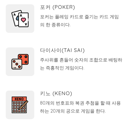
포커 (POKER)
포커는 플레잉 카드로 즐기는 카드 게임
의 한 종류이다.
다이사이(TAI SAI)
주사위를 흔들어 숫자의 조합으로 배팅하
는 즉흥적인 게임이다.
키노 (KENO)
80개의 번호표와 복권 추첨을 할 때 사용
하는 20개의 공으로 게임을 한다.